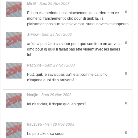
MinM
-
Sam 29 Nov 2003
0
Et ben c la periode des entachement de carrierre en ce
moment, franchement c cho pour dj quik la, ils
plaisantent pas aux states avec ca, surtout avec les rappeurs
J-Flow
-
Sam 29 Nov 2003
0
arf qu'a pus faire ca soeur pour que son frere en arrive la
dmg pour dj quik il fallait pas etre violent avec les ladies
lol
PacSide
-
Sam 29 Nov 2003
0
Put1 quik je savait pas qu'il etait comme ca, pff c
n'importe quoi d'en arriver là !
Neojin
-
Sam 29 Nov 2003
0
lol c'est clair, il risque quoi en gros?
kayzy95
-
Ven 28 Nov 2003
0
Le pire c ke c sa soeur