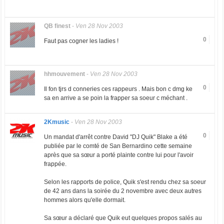
QB finest
-
Ven 28 Nov 2003
0
Faut pas cogner les ladies !
hhmouvement
-
Ven 28 Nov 2003
0
Il fon tjrs d conneries ces rappeurs . Mais bon c dmg ke
sa en arrive a se poin la frapper sa soeur c méchant .
2Kmusic
-
Ven 28 Nov 2003
0
Un mandat d'arrêt contre David "DJ Quik" Blake a été
publiée par le comté de San Bernardino cette semaine
après que sa sœur a porté plainte contre lui pour l'avoir
frappée.
Selon les rapports de police, Quik s'est rendu chez sa soeur
de 42 ans dans la soirée du 2 novembre avec deux autres
hommes alors qu'elle dormait.
Sa sœur a déclaré que Quik eut quelques propos salés au