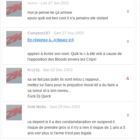
maxx
-
Lun 27 Jun 2011
0
moi je pense ke çà arrivee
epuis quik est tres cool il n'a jamains ete violant
Compton187
-
Sam 27 Aou 2005
En réponse à...(cliquez ici)
0
appren à écrire son nom: Quik le c à été viré à cause de
l'opposition des Bloods envers les Crips!
Kr@Zy
-
Mar 02 Dec 2003
-1
sa se fait pas putin ils sont relou c rappeur...
mettez lui 5ans pour le prejudice moral kil a du faire a
sa soeur et a son neveu...
Fuck Dj Quick
DoN MoSs
-
Sam 29 Nov 2003
0
ca depent si il a des condamdanation en suspend il
risque de prendre gros si il n'y a rien il risque de 1 ans a 5
ans voir plus si l'arme n'est pas legale