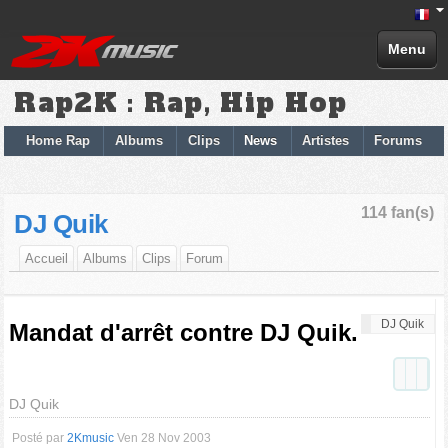
Menu
Rap2K : Rap, Hip Hop
Home Rap
Albums
Clips
News
Artistes
Forums
114 fan(s)
DJ Quik
Accueil
Albums
Clips
Forum
DJ Quik
Mandat d'arrêt contre DJ Quik.
DJ Quik
Posté par
2Kmusic
Ven 28 Nov 2003