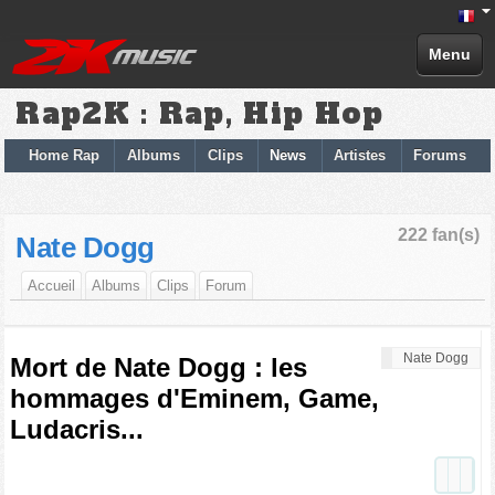
Menu
Rap2K : Rap, Hip Hop
Home Rap
Albums
Clips
News
Artistes
Forums
222 fan(s)
Nate Dogg
Accueil
Albums
Clips
Forum
Nate Dogg
Mort de Nate Dogg : les
hommages d'Eminem, Game,
Ludacris...