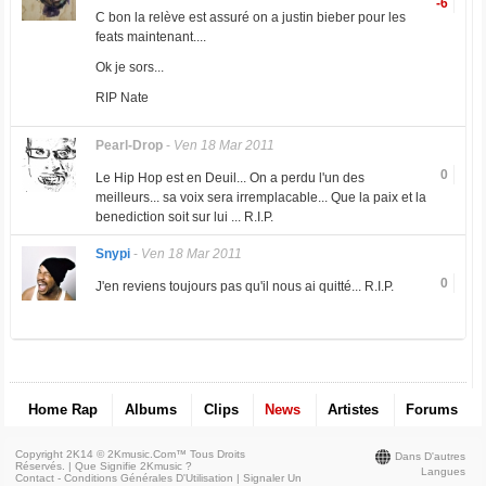
-6
C bon la relève est assuré on a justin bieber pour les
feats maintenant....
Ok je sors...
RIP Nate
Pearl-Drop
-
Ven 18 Mar 2011
0
Le Hip Hop est en Deuil... On a perdu l'un des
meilleurs... sa voix sera irremplacable... Que la paix et la
benediction soit sur lui ... R.I.P.
Snypi
-
Ven 18 Mar 2011
0
J'en reviens toujours pas qu'il nous ai quitté... R.I.P.
Home Rap
Albums
Clips
News
Artistes
Forums
Copyright 2K14 © 2Kmusic.com™
Tous Droits
Dans D'autres
Réservés
. |
Que Signifie 2Kmusic ?
Langues
Contact - Conditions Générales D'Utilisation
|
Signaler Un