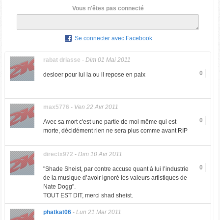
Vous n'êtes pas connecté
Se connecter avec Facebook
rabat driasse
-
Dim 01 Mai 2011
0
desloer pour lui la ou il repose en paix
max5776
-
Ven 22 Avr 2011
0
Avec sa mort c'est une partie de moi même qui est
morte, décidément rien ne sera plus comme avant RIP
directx972
-
Dim 10 Avr 2011
0
"Shade Sheist, par contre accuse quant à lui l’industrie
de la musique d’avoir ignoré les valeurs artistiques de
Nate Dogg".
TOUT EST DIT, merci shad sheist.
phatkat06
-
Lun 21 Mar 2011