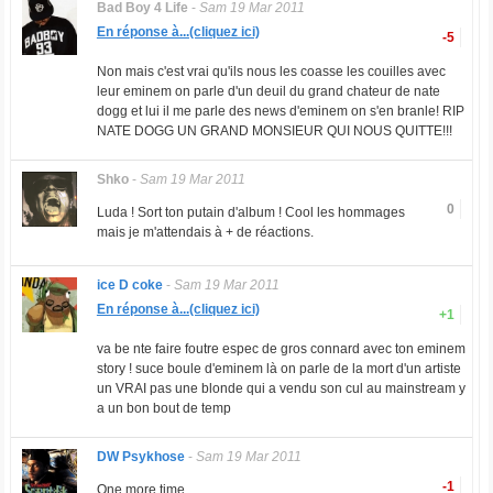
Bad Boy 4 Life
-
Sam 19 Mar 2011
En réponse à...(cliquez ici)
-5
Non mais c'est vrai qu'ils nous les coasse les couilles avec
leur eminem on parle d'un deuil du grand chateur de nate
dogg et lui il me parle des news d'eminem on s'en branle! RIP
NATE DOGG UN GRAND MONSIEUR QUI NOUS QUITTE!!!
Shko
-
Sam 19 Mar 2011
0
Luda ! Sort ton putain d'album ! Cool les hommages
mais je m'attendais à + de réactions.
ice D coke
-
Sam 19 Mar 2011
En réponse à...(cliquez ici)
+1
va be nte faire foutre espec de gros connard avec ton eminem
story ! suce boule d'eminem là on parle de la mort d'un artiste
un VRAI pas une blonde qui a vendu son cul au mainstream y
a un bon bout de temp
DW Psykhose
-
Sam 19 Mar 2011
-1
One more time...