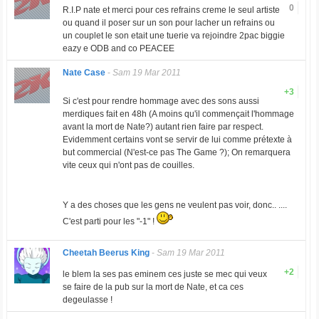
0
R.I.P nate et merci pour ces refrains creme le seul artiste
ou quand il poser sur un son pour lacher un refrains ou
un couplet le son etait une tuerie va rejoindre 2pac biggie
eazy e ODB and co PEACEE
Nate Case
-
Sam 19 Mar 2011
+3
Si c'est pour rendre hommage avec des sons aussi
merdiques fait en 48h (A moins qu'il commençait l'hommage
avant la mort de Nate?) autant rien faire par respect.
Evidemment certains vont se servir de lui comme prétexte à
but commercial (N'est-ce pas The Game ?); On remarquera
vite ceux qui n'ont pas de couilles.
Y a des choses que les gens ne veulent pas voir, donc.. ....
C'est parti pour les "-1" !
Cheetah Beerus King
-
Sam 19 Mar 2011
+2
le blem la ses pas eminem ces juste se mec qui veux
se faire de la pub sur la mort de Nate, et ca ces
degeulasse !