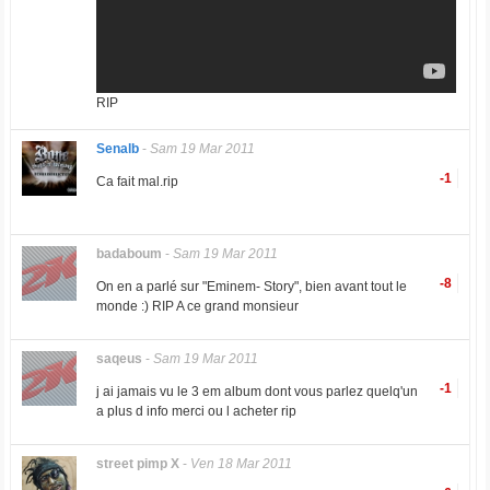
RIP
Senalb
-
Sam 19 Mar 2011
-1
Ca fait mal.rip
badaboum
-
Sam 19 Mar 2011
-8
On en a parlé sur "Eminem- Story", bien avant tout le
monde :) RIP A ce grand monsieur
saqeus
-
Sam 19 Mar 2011
-1
j ai jamais vu le 3 em album dont vous parlez quelq'un
a plus d info merci ou l acheter rip
street pimp X
-
Ven 18 Mar 2011