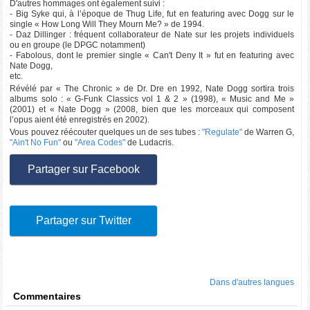
D'autres hommages ont également suivi :
- Big Syke qui, à l’époque de Thug Life, fut en featuring avec Dogg sur le
single « How Long Will They Mourn Me? » de 1994.
- Daz Dillinger : fréquent collaborateur de Nate sur les projets individuels
ou en groupe (le DPGC notamment)
- Fabolous, dont le premier single « Can't Deny It » fut en featuring avec
Nate Dogg,
etc.
Révélé par « The Chronic » de Dr. Dre en 1992, Nate Dogg sortira trois
albums solo : « G-Funk Classics vol 1 & 2 » (1998), « Music and Me »
(2001) et « Nate Dogg » (2008, bien que les morceaux qui composent
l’opus aient été enregistrés en 2002).
Vous pouvez réécouter quelques un de ses tubes :
"Regulate"
de Warren G,
"Ain't No Fun"
ou
"Area Codes"
de Ludacris.
Partager sur Facebook
Partager sur Twitter
Dans d'autres langues
Commentaires