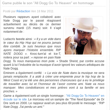
Game publie le son "All Dogg Go To Heaven" en hommage
Posté par
Rédaction
Ven 18 Mar 2011
Plusieurs rappeurs ayant collaboré avec
Nate Dogg par le passé réagissent
actuellement au décès de ce dernier
survenu mardi (15 mars) soir. Il s’agit
notamment de :
Ludacris tweete ainsi :
« Il y a un vide dans
le cœur du Hip Hop qui ne pourra jamais
être comblé. Je suis heureux que nous
ayons marquer l’histoire ensemble. RIP
NATE DOGG ».
Knoc-turn'al et Ice-T,
notera pour sa part :
« repose en paix Nate
Dogg. Tu nous manqueras mon pote. »
Shade Sheist, par contre accuse
quant à lui l’industrie de la musique d’avoir ignoré les valeurs artistiques de
Nate Dogg.
Eminem a également confié :
« La voix de Nate dans la musique ne sera
jamais remplacée. Il a aidé à créer une empreinte pour le hip hop de la
West Coast et j’ai été une des personnes chanceuses qui a eu le privilège
de travailler avec lui et l’honneur de l’avoir comme ami. Nate va nous
manquer. Mes condoléances et mes prières vont à sa famille et ses
proches. »
Game a également sorti un single hommage :
"All Dogg Go To Heaven" en
écoute sur le site.
Le morceau est un sample de "The Next Episode" de Dr
Dre sorti en 2000. Le rappeur avait un peu plus tôt posté le message :
"RIP
Nate Dogg. J'ai perdu un ami."