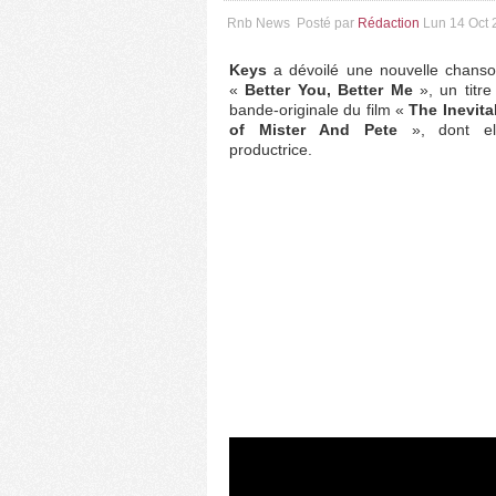
Rnb News
Posté par
Rédaction
Lun 14 Oct 
Keys
a dévoilé une nouvelle chanson
«
Better You, Better Me
», un titre
bande-originale du film «
The Inevita
of Mister And Pete
», dont el
productrice.