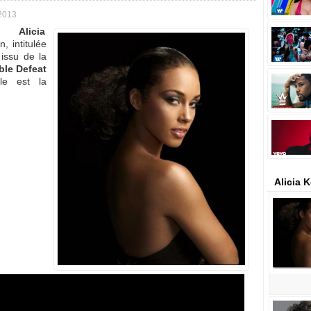
2013
Alicia
, intitulée
 issu de la
ble Defeat
le est la
Alicia 