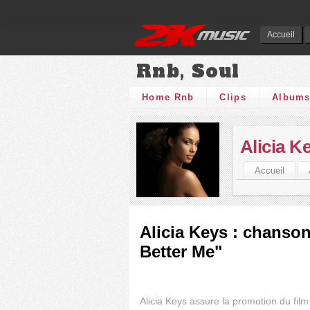
Accueil
Rnb, Soul
Home Rnb
Clips
Album
Alicia K
Accueil
Alicia Keys : chanson
Better Me"
Alicia Keys assure la promotion du film