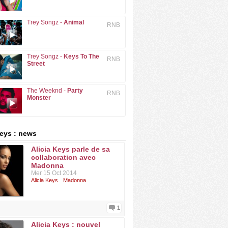
Trey Songz -
Animal
RNB
Trey Songz -
Keys To The
RNB
Street
The Weeknd -
Party
RNB
Monster
Keys : news
Alicia Keys parle de sa
collaboration avec
Madonna
Mer 15 Oct 2014
Alicia Keys
Madonna
1
Alicia Keys : nouvel