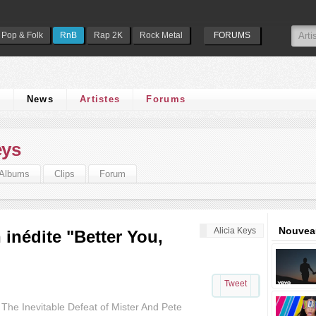
Pop & Folk
RnB
Rap 2K
Rock Metal
FORUMS
s
News
Artistes
Forums
eys
Albums
Clips
Forum
Nouveau
Alicia Keys
 inédite "Better You,
Tweet
 The Inevitable Defeat of Mister And Pete