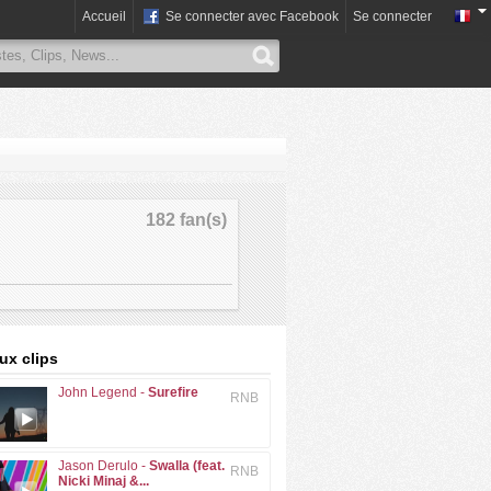
Accueil
Se connecter avec Facebook
Se connecter
182 fan(s)
x clips
John Legend -
Surefire
RNB
Jason Derulo -
Swalla (feat.
RNB
Nicki Minaj &...