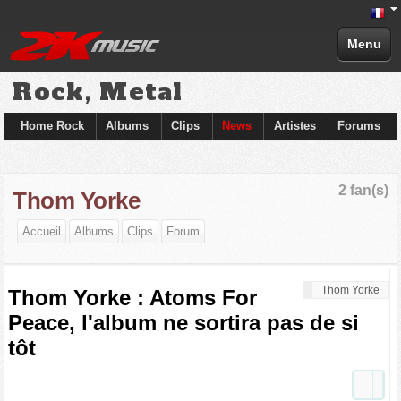
Menu
Rock, Metal
Home Rock
Albums
Clips
News
Artistes
Forums
2 fan(s)
Thom Yorke
Accueil
Albums
Clips
Forum
Thom Yorke
Thom Yorke : Atoms For
Peace, l'album ne sortira pas de si
tôt