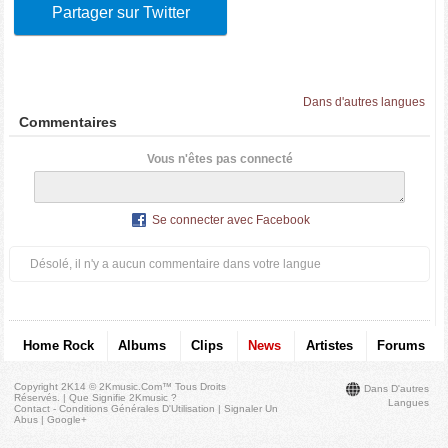
Partager sur Twitter
Dans d'autres langues
Commentaires
Vous n'êtes pas connecté
Se connecter avec Facebook
Désolé, il n'y a aucun commentaire dans votre langue
Home Rock
Albums
Clips
News
Artistes
Forums
Copyright 2K14 © 2Kmusic.com™
Tous Droits
Dans D'autres
Réservés
. |
Que Signifie 2Kmusic ?
Langues
Contact - Conditions Générales D'Utilisation
|
Signaler Un
Abus
|
Google+