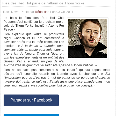
Flea des Red Hot parle de l'album de Thom Yorke
Rock News
Posté par
Rédaction
Lun 03 Oct 2011
Le bassiste
Flea
des Red Hot Chili
Peppers s’est confié sur le prochain projet
solo de
Thom Yorke
, intitulé «
Atoms For
Peace
».
Flea explique que Yorke, le producteur
Nigel Godrich et lui ont commencé à
travailler après leur tournée commune l’an
dernier :
« A la fin de la tournée, nous
sommes allés en studio pour trois jours et
avons fait de l’impro. Thom et Nigel ont
pris les enregistrements et en ont fait des
choses. J’en ai entendu un peu. Je n’ai
aucune idée de quand ça va sortir. Mais pas de si tôt en tout cas. »
Flea ne souhaite pas commenter sur la tonalité qu’aura l’opus, mais
déclare qu’il souhaite repartir en tournée avec le chanteur :
« J’ai
l’impression que ce n’est pas à moi de parler de ce genre de choses, le
mystère doit rester ce qu’il est. J’avais juste une place chaude dans mon
cœur, mon esprit et mes couilles pour tout ce putain de concept. »
Partager sur Facebook