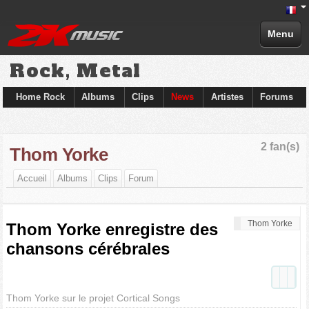
Menu
Rock, Metal
Home Rock
Albums
Clips
News
Artistes
Forums
2 fan(s)
Thom Yorke
Accueil
Albums
Clips
Forum
Thom Yorke
Thom Yorke enregistre des
chansons cérébrales
Thom Yorke sur le projet Cortical Songs