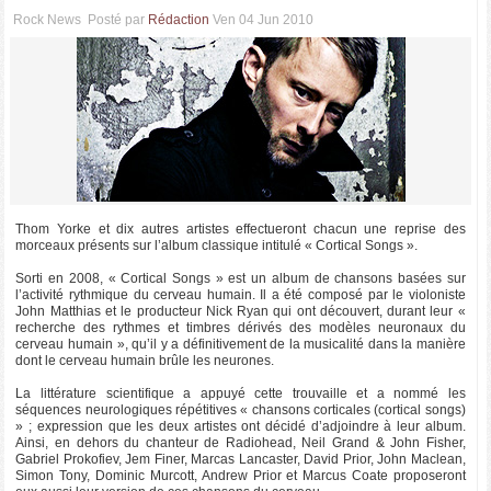
Rock News
Posté par
Rédaction
Ven 04 Jun 2010
Thom Yorke et dix autres artistes effectueront chacun une reprise des
morceaux présents sur l’album classique intitulé « Cortical Songs ».
Sorti en 2008, « Cortical Songs » est un album de chansons basées sur
l’activité rythmique du cerveau humain. Il a été composé par le violoniste
John Matthias et le producteur Nick Ryan qui ont découvert, durant leur «
recherche des rythmes et timbres dérivés des modèles neuronaux du
cerveau humain », qu’il y a définitivement de la musicalité dans la manière
dont le cerveau humain brûle les neurones.
La littérature scientifique a appuyé cette trouvaille et a nommé les
séquences neurologiques répétitives « chansons corticales (cortical songs)
» ; expression que les deux artistes ont décidé d’adjoindre à leur album.
Ainsi, en dehors du chanteur de Radiohead, Neil Grand & John Fisher,
Gabriel Prokofiev, Jem Finer, Marcas Lancaster, David Prior, John Maclean,
Simon Tony, Dominic Murcott, Andrew Prior et Marcus Coate proposeront