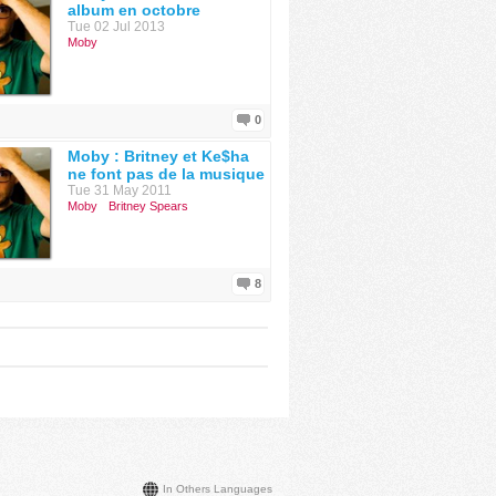
album en octobre
Tue 02 Jul 2013
Moby
0
Moby : Britney et Ke$ha
ne font pas de la musique
Tue 31 May 2011
Moby
Britney Spears
8
In Others Languages