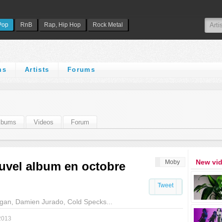
Pop
RnB
Rap, Hip Hop
Rock Metal
ms
Artists
Forums
lbums
Videos
Forum
New vi
Moby
uvel album en octobre
Tweet
gan, Damien Jurado, Cold Specks...
2013