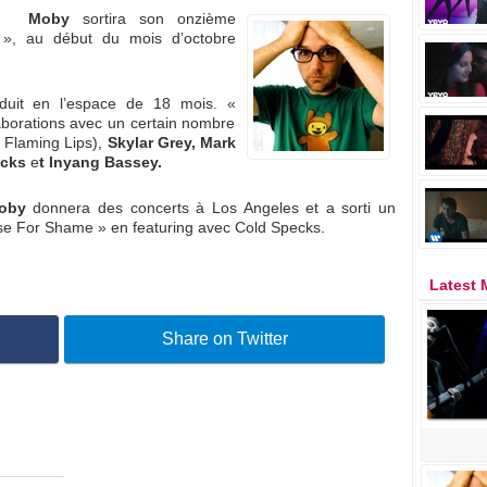
Moby
sortira son onzième
», au début du mois d’octobre
duit en l’espace de 18 mois. «
aborations avec un certain nombre
 Flaming Lips),
Skylar Grey, Mark
ecks
e
t Inyang Bassey.
oby
donnera des concerts à Los Angeles et a sorti un
Case For Shame » en featuring avec Cold Specks.
Latest
Share on Twitter