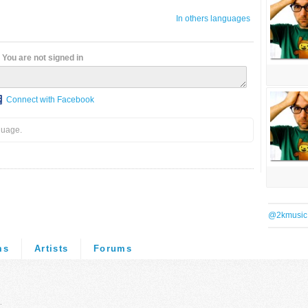
In others languages
You are not signed in
Connect with Facebook
guage.
@2kmusic
ms
Artists
Forums
.