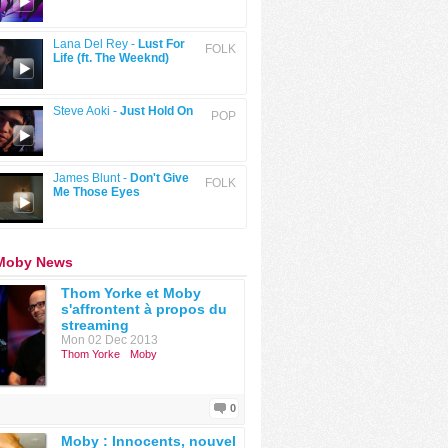
Lana Del Rey -
Lust For
FOLK
Life (ft. The Weeknd)
Steve Aoki -
Just Hold On
POP
James Blunt -
Don't Give
FOLK
Me Those Eyes
 Moby News
Thom Yorke et Moby
s'affrontent à propos du
streaming
Mon 02 Dec 2013
Thom Yorke
Moby
0
Moby : Innocents, nouvel