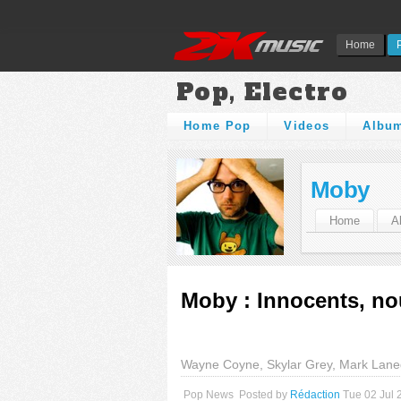
Home
Pop, Electro
Home Pop
Videos
Albu
Moby
Home
A
Moby : Innocents, no
Wayne Coyne, Skylar Grey, Mark Lane
Pop News
Posted by
Rédaction
Tue 02 Jul 