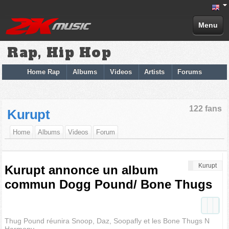
Menu
Rap, Hip Hop
Home Rap
Albums
Videos
Artists
Forums
122 fans
Kurupt
Home
Albums
Videos
Forum
Kurupt
Kurupt annonce un album
commun Dogg Pound/ Bone Thugs
Thug Pound réunira Snoop, Daz, Soopafly et les Bone Thugs N