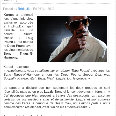
Harmony
Posted by
Rédaction
Fri 26 Apr 2013
Kurupt
a annoncé
lors d’une interview
exclusive accordée
à HipHopDX, qu’il
travaille sur un
nouvel album,
intitulé «
Thug
Pound
», qui réunira
le
Dogg Pound
avec
les cinq membres de
Bone Thugs-N-
Harmony.
Kurupt explique :
« Actuellement, nous travaillons sur un album ‘Thug Pound’ avec tous les
Bone Thugs-N-Harmony et tous les Dogg Pound. Snoop, Daz, moi,
Soopafly, Krayzie, Wish, Bizzy, Flesh, Layzie, tout le groupe. »
Le rappeur a déclaré que non seulement les deux groupes se sont
réconciliés mais qu’en plus
Layzie Bone
et lui sont devenus « frères » :
«
J’ai découvert que bien souvent, à travers des désaccords, on rencontre
certains de vos meilleurs amis et de la famille. Layzie et moi sommes
comme des frères. A l’époque de Death Row, nous étions prêts à nous
entre-déchirer. Maintenant, c’est l’un de mes meilleurs amis. »