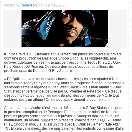
Posted by
Rédaction
Mon 19 May 2008
Kurupt a révélé qu’il travaille actuellement sur plusieurs nouveaux projets,
dont une production de Daz et de Snoop Dogg (alias Niggerachi), ainsi
qu’avec quelques génies musicaux certifiés comme Teddy Riley, DJ Quik,
Pete Rock et DJ Premier. Ces deux derniers s’occupent d’ailleurs du
prochain opus de Kurupt, « G-Boy Status ».
« DJ Quik m’envoie de nouveaux trucs tous les jours pour ajouter à l'album,
tout comme Teddy Riley et Snoopy, alors ça progresse à chaque seconde »
s’enthousiasme la légende du rap West Coast. « Mais mon album ‘G-Boy
Status’ est entièrement supervisé par DJ Premier et Pete Rock. Ce disque
c’est du hip hop pur et dur, du gangsta rap, des conneries de MC, le tout
mélangé dans un album ! On ne peut pas vraiment le décrire » dit-il.
Aucune date provisoire n’est encore définie pour « G-Boy Status », ni pour
la première compilation de Pentagon Entertainment, le label de Kurupt, ni
pour les projets additionnels qu’il a prévus. « Snoop et moi, on en fait un
maintenant, un album ‘Niggerachi Presents’ concocté par DJ Quik, Teddy
Riley, Snoop et moi. J’ai aussi un titre avec DJ Quik seulement, ‘Life After
70’. Et cela va le mieux décrire musicalement les endroits où j’essaie d’aller