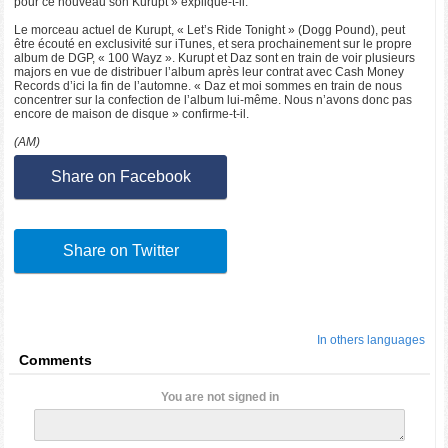
pour ce nouveau son Kurupt » explique-t-il.
Le morceau actuel de Kurupt, « Let’s Ride Tonight » (Dogg Pound), peut
être écouté en exclusivité sur iTunes, et sera prochainement sur le propre
album de DGP, « 100 Wayz ». Kurupt et Daz sont en train de voir plusieurs
majors en vue de distribuer l’album après leur contrat avec Cash Money
Records d’ici la fin de l’automne. « Daz et moi sommes en train de nous
concentrer sur la confection de l’album lui-même. Nous n’avons donc pas
encore de maison de disque » confirme-t-il.
(AM)
Share on Facebook
Share on Twitter
In others languages
Comments
You are not signed in