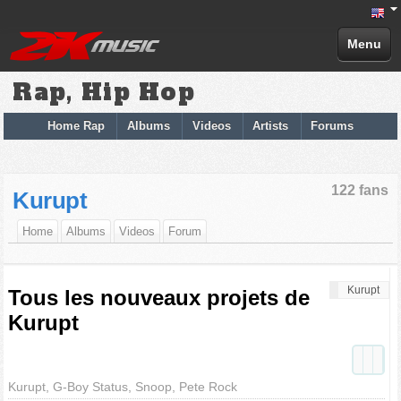
Menu
Rap, Hip Hop
Home Rap
Albums
Videos
Artists
Forums
122 fans
Kurupt
Home
Albums
Videos
Forum
Kurupt
Tous les nouveaux projets de
Kurupt
Kurupt, G-Boy Status, Snoop, Pete Rock