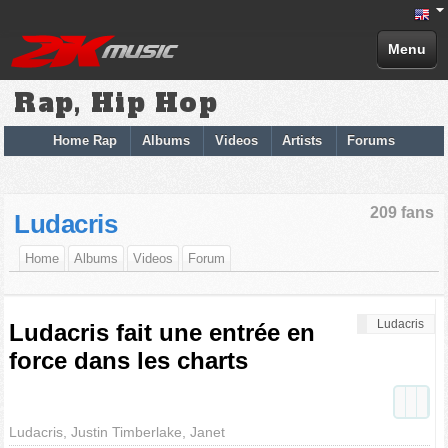
Menu
Rap, Hip Hop
Home Rap
Albums
Videos
Artists
Forums
209 fans
Ludacris
Home
Albums
Videos
Forum
Ludacris
Ludacris fait une entrée en
force dans les charts
Ludacris, Justin Timberlake, Janet