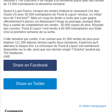
retrouve « The Dutchess » de Fergie à la neuvième place avec des ventes
de 74 000 exemplaires la deuxième semaine.
Quant à Lupe Fiasco, lorsque les ventes d'album le classaient 12e des
charts US avec 50 000 exemplaires de 'Food & Liquor' vendus, on s'était
tous dit
"c'est tout?"
. Mais un coup du destin a voulu que Lupe gagne
officiellement 4 places, en dépassant Chingy au passage, puisque Best
Buy a oublié de comptabiliser les ventes : 30 000 copies de plus. Résultat
des courses, 'Food & Liquor' s'est vendu à 80 000 exemplaires aux Etats-
Unis la première semaine de sa sortie.
Cette semaine par contre, il ne cumule que 31 000 ventes de plus pour
totaliser 112 300 albums vendus après deux semaines. Espérons qu'il
attendra le disque d'or. La chronique de 'Food & Liquor' est maintenant
disponible sur le site, ainsi que son dernier single "I Gotcha" produit par
The Neptunes.
(AM)
Share on Facebook
Share on Twitter
In others languages
Comments