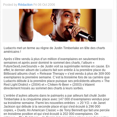
Posted by
Rédaction
Fri 06 Oct 2006
Ludacris met un terme au règne de Justin Timberlake en tête des charts
américains !
Après s’être vendu à plus d’un million d’exemplaires en seulement trois
semaines et après avoir dominé le sommet des charts, l’album «
FutureSex/LoveSounds » de Justin voit sa suprématie remise en cause. En
effet, le dernier album de Ludacris fait son entrée à la première place du
Billboard albums chart. « Release Therapy » s’est vendu à plus de 309 000
exemplaires la première semaine. C’est la troisième fois de sa carrière que
Ludacris débute à la première place puisque ses précédents albums « The
Red Light District » (2004) et « Chiken-N-Beer » (2003) s’étaient
directement hissés au sommet des charts à leurs sorties.
L’entrée d’autres albums dans le palmarès a par ailleurs fait chuté Justin
Timberlake à la cinquième place avec 147 000 d’exemplaires vendus pour
sa troisième semaine. Parmi les nouvelles entrées : « 20 Y.O. » de Janet
Jackson qui débute à la seconde place et qui s'est écoulé à 296 000
copies, « Duets: An American Classic » de Tony Bennett qui fait une percée
en troisième position et qui s'est écoulé à 202 000 exemplaires. On