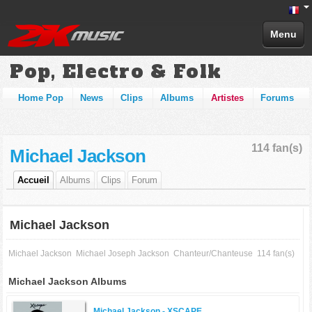
Menu
Pop, Electro & Folk
Home Pop
News
Clips
Albums
Artistes
Forums
114 fan(s)
Michael Jackson
Accueil
Albums
Clips
Forum
Michael Jackson
Michael Jackson
Michael Joseph Jackson
Chanteur/Chanteuse
114 fan(s)
Michael Jackson Albums
Michael Jackson -
XSCAPE