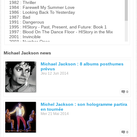
1982 : Thriller
1984 : Farewell My Summer Love
1986 : Looking Back To Yesterday
1987 : Bad
1991 : Dangerous
1995 : HIStory - Past, Present, and Future: Book 1
1997 : Blood On The Dance Floor - HIStory in the Mix
2001 : Invincible
2003 : Number Ones
2004 : The Ultimate Collection
2005 : The Essential Michael Jackson
Michael Jackson news
2006 : Visionary - The Video Singles
2008 : Thriller : 25th Anniversary Edition
Michael Jackson : 8 albums posthumes
2008 : Nouvel Album
prévus
Jeu 12 Jun 2014
0
Michel Jackson : son hologramme partira
en tournée
Mer 21 Mai 2014
0