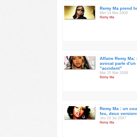
Remy Ma prend hu
Mer 14 Mai 2008
Remy Ma
Affaire Remy Ma:
avocat parle d'un
"accident"
Mar 25 Mar 2008
Remy Ma
Remy Ma : un co
feu, deux version
Jeu 19 Jul 2007
Remy Ma