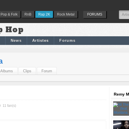
Pop & Folk
RnB
Rap 2K
Rock Metal
FORUMS
p Hop
News
Artistes
Forums
a
Albums
Clips
Forum
Remy Ma
r
11 fan(s)