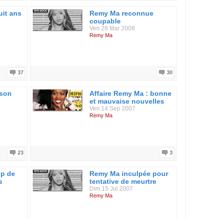
it ans
Remy Ma reconnue
coupable
Ven 28 Mar 2008
Remy Ma
37
30
 son
Affaire Remy Ma : bonne
et mauvaise nouvelles
Ven 14 Sep 2007
Remy Ma
23
3
up de
Remy Ma inculpée pour
s
tentative de meurtre
Dim 15 Jul 2007
Remy Ma