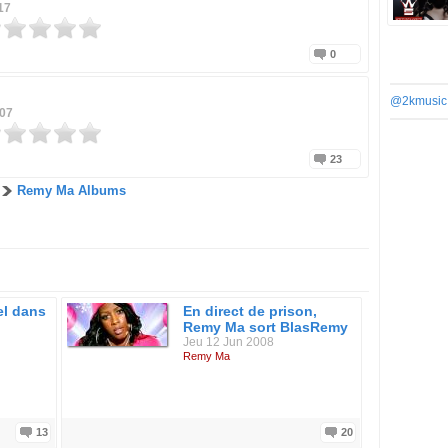
17
0
@2kmusic
007
23
Remy Ma Albums
el dans
En direct de prison,
Remy Ma sort BlasRemy
Jeu 12 Jun 2008
Remy Ma
13
20