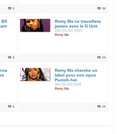
5
36
e BX
Remy Ma ne travaillera
dant
jamais avec le G Unit
Dim 10 Jun 2007
Remy Ma
4
24
nna
Remy Ma cherche un
ews
label pour son opus
Punish-her
Jeu 26 Oct 2006
Remy Ma
5
10