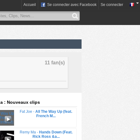
Accueil
Se connecter avec Facebook
Se connecter
11 fan(s)
 : Nouveaux clips
Fat Joe -
All The Way Up (feat.
French M...
Remy Ma -
Hands Down (Feat.
Rick Ross &a...