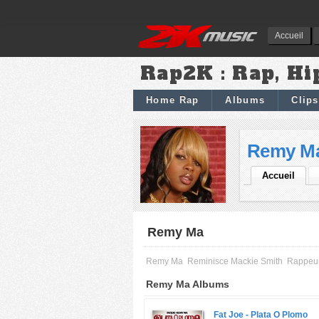
Accueil
Rap2K : Rap, Hi
Home Rap
Albums
Clips
Remy M
Accueil
Remy Ma
Remy Ma
Reminisce Mackie Smith
Rappeu
Remy Ma Albums
Fat Joe -
Plata O Plomo