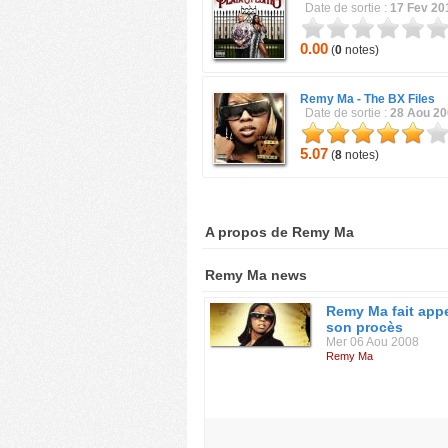
Date de sortie :
17 Fev 20
0.00
(
0
notes)
Remy Ma -
The BX Files
Date de sortie :
28 Aou 2
5.07
(
8
notes)
A propos de Remy Ma
Remy Ma news
Remy Ma fait app
son procès
Mer 06 Aou 2008
Remy Ma