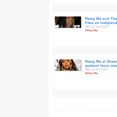
Remy Ma sort Th
Files en indépen
Ven 22 Jun 2007
Remy Ma
Remy Ma et Shaw
quittent leurs cr
Mer 11 Avr 2007
Remy Ma