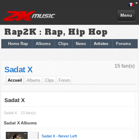
Menu
Rap2K : Rap, Hip Hop
Home Rap
Albums
Clips
News
Artistes
Forums
15 fan(s)
Sadat X
Accueil
Albums
Clips
Forum
Sadat X
Sadat X
15 fan(s)
Sadat X Albums
Sadat X -
Never Left