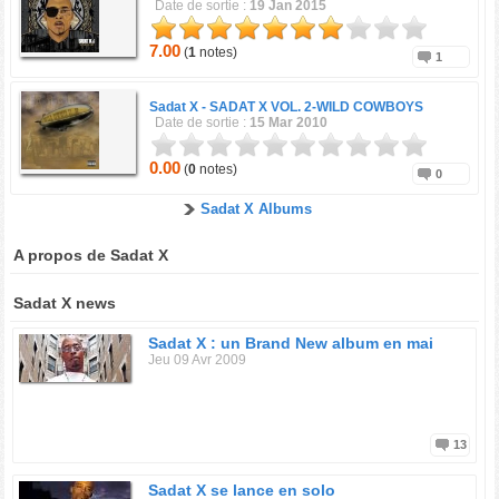
Date de sortie :
19 Jan 2015
7.00
(
1
notes)
1
Sadat X -
SADAT X VOL. 2-WILD COWBOYS
Date de sortie :
15 Mar 2010
0.00
(
0
notes)
0
Sadat X Albums
A propos de Sadat X
Sadat X news
Sadat X : un Brand New album en mai
Jeu 09 Avr 2009
13
Sadat X se lance en solo