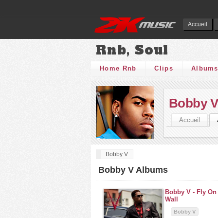
Accueil
Rnb, Soul
Home Rnb
Clips
Album
Bobby 
Accueil
Bobby V
Bobby V Albums
Bobby V -
Fly On
Wall
Bobby V