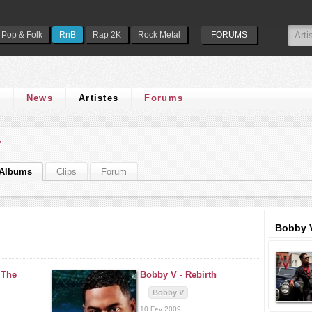
Pop & Folk
RnB
Rap 2K
Rock Metal
FORUMS
s
News
Artistes
Forums
V
Albums
Clips
Forum
Bobby V
 The
Bobby V -
Rebirth
Bobby V
10 Fev 2009