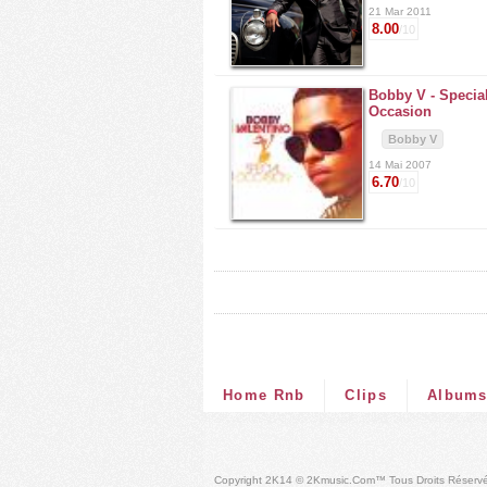
21 Mar 2011
8.00
/10
Bobby V -
Specia
Occasion
Bobby V
14 Mai 2007
6.70
/10
Home Rnb
Clips
Album
Copyright 2K14 © 2Kmusic.com™
Tous Droits Réserv