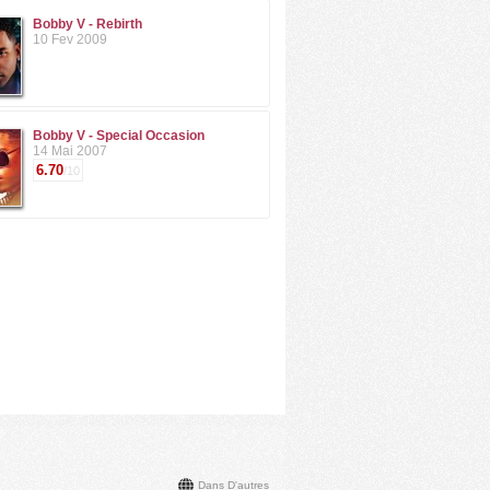
Bobby V - Rebirth
10 Fev 2009
Bobby V - Special Occasion
14 Mai 2007
6.70
/10
Dans D'autres