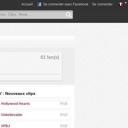
Accueil
Se connecter avec Facebook
Se connecter
61 fan(s)
 : Nouveaux clips
-
Hollywood Hearts
RNB
-
Unbelievable
RNB
-
#PBJ
RNB