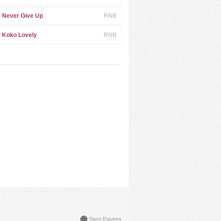
-
Never Give Up
RNB
-
Koko Lovely
RNB
Dans D'autres