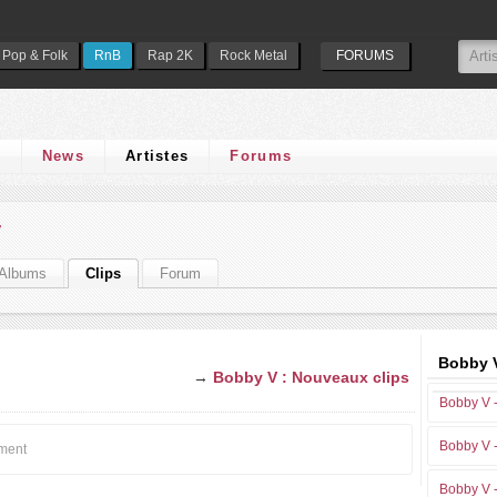
Pop & Folk
RnB
Rap 2K
Rock Metal
FORUMS
s
News
Artistes
Forums
V
Albums
Clips
Forum
Bobby V
→
Bobby V : Nouveaux clips
Bobby V 
Bobby V 
oment
Bobby V 