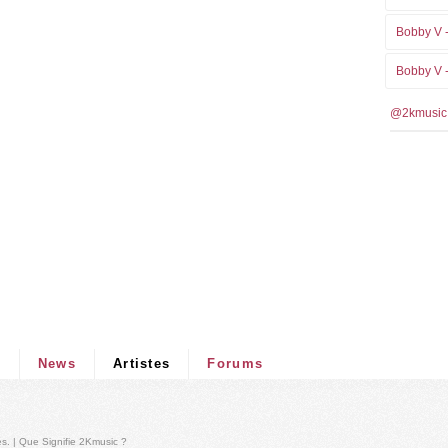
Bobby V 
Bobby V 
@2kmusic
s
News
Artistes
Forums
és
. |
Que Signifie 2Kmusic ?