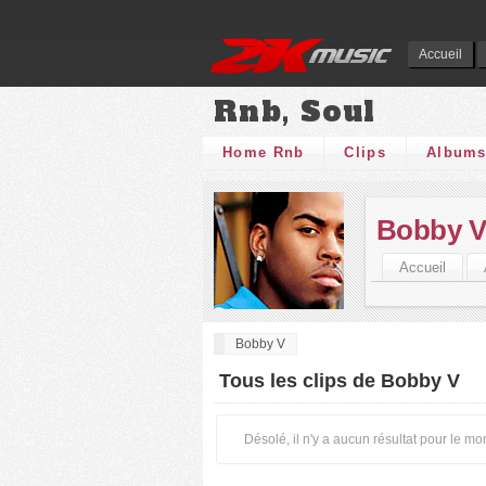
Accueil
Rnb, Soul
Home Rnb
Clips
Album
Bobby 
Accueil
Bobby V
Tous les clips de Bobby V
Désolé, il n'y a aucun résultat pour le m