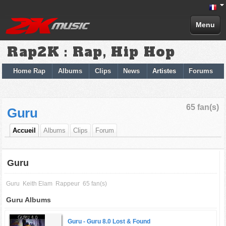
Menu
Rap2K : Rap, Hip Hop
Home Rap
Albums
Clips
News
Artistes
Forums
65 fan(s)
Guru
Accueil
Albums
Clips
Forum
Guru
Guru
Keith Elam
Rappeur
65 fan(s)
Guru Albums
Guru -
Guru 8.0 Lost & Found