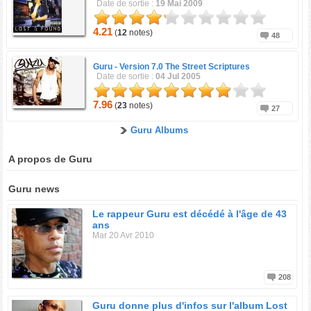
Date de sortie :
19 Mai 2009
4.21
(
12
notes)
48
Guru -
Version 7.0 The Street Scriptures
Date de sortie :
04 Jul 2005
7.96
(
23
notes)
27
Guru Albums
A propos de Guru
Guru news
Le rappeur Guru est décédé à l'âge de 43
ans
Mar 20 Avr 2010
208
Guru donne plus d'infos sur l'album Lost