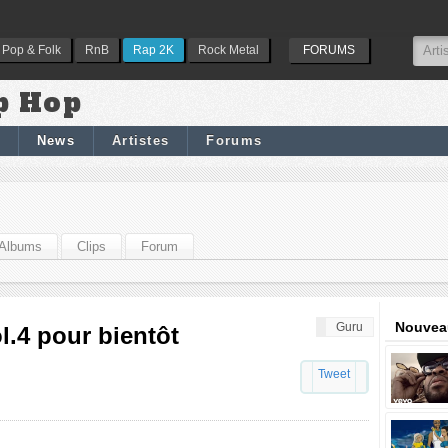
Pop & Folk
RnB
Rap 2K
Rock Metal
FORUMS
p Hop
News
Artistes
Forums
Albums
Clips
Forum
Nouveau
Guru
l.4 pour bientôt
Tweet