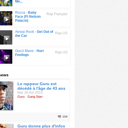
Me...
Rocca -
Baby
Rap Français
Face (Ft Nelson
Palacio)
Aesop Rock -
Get Out of
Rap US
the Car
Gucci Mane -
Hurt
Rap US
Feelings
news
Le rappeur Guru est
décédé à l'âge de 43 ans
Mar 20 Avr 2010
Guru
Gang Starr
208
Guru donne plus d'infos