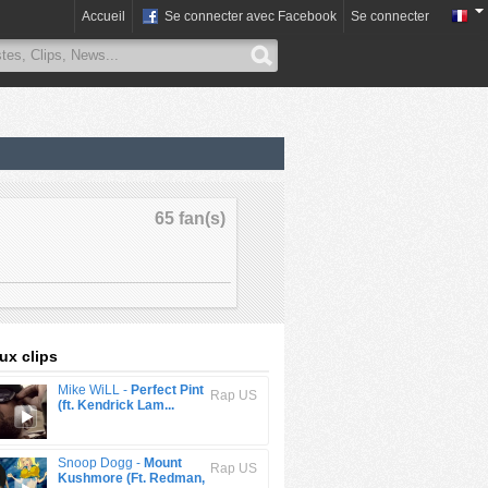
Accueil
Se connecter avec Facebook
Se connecter
65 fan(s)
x clips
Mike WiLL -
Perfect Pint
Rap US
(ft. Kendrick Lam...
Snoop Dogg -
Mount
Rap US
Kushmore (Ft. Redman,