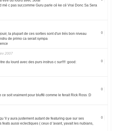
 etre du lourd avec Solar
rod mé c pas sur,comme Guru parle cé ke cé Vrai Donc Sa Sera
0
uir, la plupart de ces sorties sont d'un trés bon niveau
stru de primo ca serait sympa
ience
Fev 2007
0
tre du lourd avec des purs instrus c sur!!!! :good:
0
ce soit vraiment pour bluffé comme le ferait Rick Ross :D
0
u 'il y aura justement autant de featuring que sur ses
s feats aussi eclectiques ( ceux d 'avant, yavait les nubians,