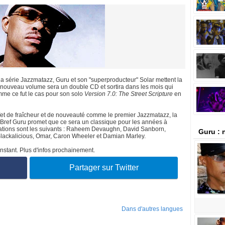
 la série Jazzmatazz, Guru et son "superproducteur" Solar mettent la
 nouveau volume sera un double CD et sortira dans les mois qui
me ce fut le cas pour son solo
Version 7.0: The Street Scripture
en
ffet de fraîcheur et de nouveauté comme le premier Jazzmatazz, la
. Bref Guru promet que ce sera un classique pour les années à
pilations sont les suivants : Raheem Devaughn, David Sanborn,
Guru : 
lackalicious, Omar, Caron Wheeler et Damian Marley.
instant. Plus d'infos prochainement.
Partager sur Twitter
Dans d'autres langues