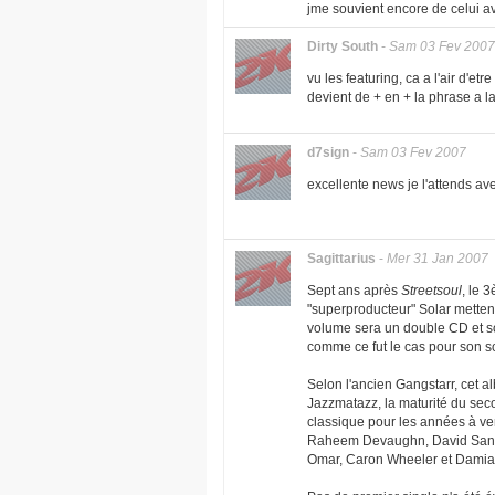
jme souvient encore de celui av
Dirty South
-
Sam 03 Fev 2007
vu les featuring, ca a l'air d'et
devient de + en + la phrase a l
d7sign
-
Sam 03 Fev 2007
excellente news je l'attends a
Sagittarius
-
Mer 31 Jan 2007
Sept ans après
Streetsoul
, le 
"superproducteur" Solar mettent
volume sera un double CD et so
comme ce fut le cas pour son s
Selon l'ancien Gangstarr, cet a
Jazzmatazz, la maturité du sec
classique pour les années à veni
Raheem Devaughn, David Sanbo
Omar, Caron Wheeler et Damia