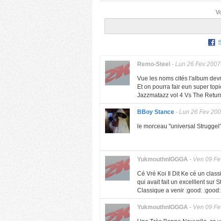
V
Remo-Steel
-
Lun 26 Fev 2007
Vue les noms cités l'album devra
Et on pourra fair eun super topic
Jazzmatazz vol 4 Vs The Return
BBoy Stance
-
Lun 26 Fev 20
le morceau "universal Struggel
YukmouthnIGGGA
-
Ven 09 Fe
Cé Vré Koi Il Dit Ke cé un cla
qui avait fait un excelllent sur S
Classique a venir :good: :good:
YukmouthnIGGGA
-
Ven 09 Fe