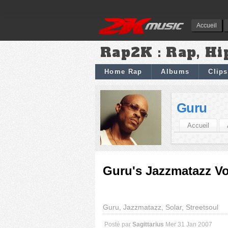
Accueil
Rap2K : Rap, Hi
Home Rap
Albums
Clips
Guru
Accueil
Guru's Jazzmatazz Vo
Guru, Jazzmatazz, Solar, Streetsoul
Posté par
Sagittarius
Mer 31 Jan 2007