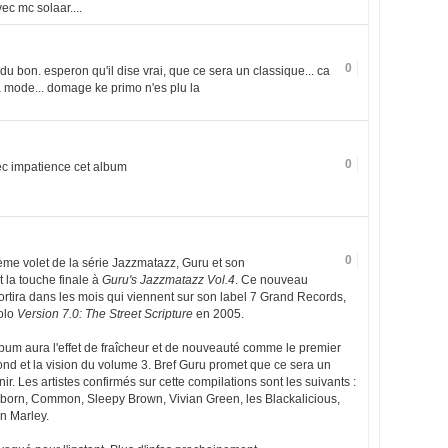
ec mc solaar....
0
re du bon. esperon qu'il dise vrai, que ce sera un classique... ca
a mode... domage ke primo n'es plu la
0
vec impatience cet album
0
3ème volet de la série Jazzmatazz, Guru et son
 la touche finale à
Guru's Jazzmatazz Vol.4
. Ce nouveau
rtira dans les mois qui viennent sur son label 7 Grand Records,
olo
Version 7.0: The Street Scripture
en 2005.
lbum aura l'effet de fraîcheur et de nouveauté comme le premier
ond et la vision du volume 3. Bref Guru promet que ce sera un
r. Les artistes confirmés sur cette compilations sont les suivants :
rn, Common, Sleepy Brown, Vivian Green, les Blackalicious,
n Marley.