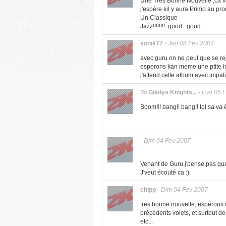
Une Très Bonne Nouvelle ,ca va
j'espère kil y aura Primo au p
Un Classique
Jazz!!!!!!!! :good: :good:
sonik77
-
Jeu 08 Fev 2007
avec guru on ne peut que se rejo
esperons kan meme une ptite in
j'attend cette album avec impat
To Gladys Knights...
-
Lun 05 
Boom!!! bang!! bang!! lol sa va ê
-
Dim 04 Fev 2007
Venant de Guru j'pense pas que 
J'veut écouté ca :)
chipp
-
Dim 04 Fev 2007
tres bonne nouvelle, espérons q
précédents volets, et surtout de
etc...