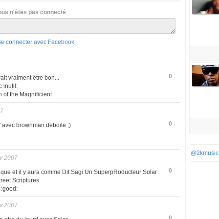
ous n'êtes pas connecté
Se connecter avec Facebook
0
it vraiment être bon...
 inutil:
 of the Magnificient
07
0
" avec brownman deboite ;)
@2kmusic
v 2007
0
ssique et il y aura comme Dit Sagi Un SuperpRoducteur Solar
treet Scriptures.
 :good:
v 2007
0