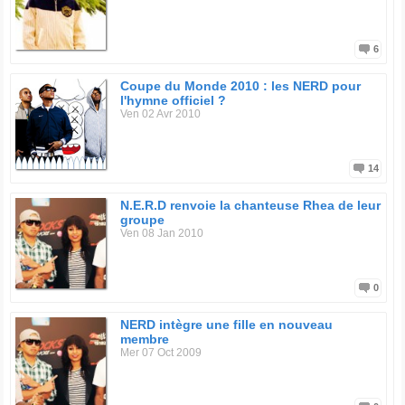
6
Coupe du Monde 2010 : les NERD pour
l'hymne officiel ?
Ven 02 Avr 2010
14
N.E.R.D renvoie la chanteuse Rhea de leur
groupe
Ven 08 Jan 2010
0
NERD intègre une fille en nouveau
membre
Mer 07 Oct 2009