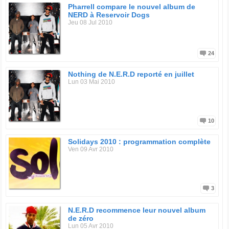
s’apaisent.
Pharrell compare le nouvel album de
NERD à Reservoir Dogs
Jeu 08 Jul 2010
Discographie :
2002 : In Search Of...
2004 : Fly or Die
2008 : Seeing Sounds
24
Nothing de N.E.R.D reporté en juillet
Lun 03 Mai 2010
10
Solidays 2010 : programmation complète
Ven 09 Avr 2010
3
N.E.R.D recommence leur nouvel album
de zéro
Lun 05 Avr 2010