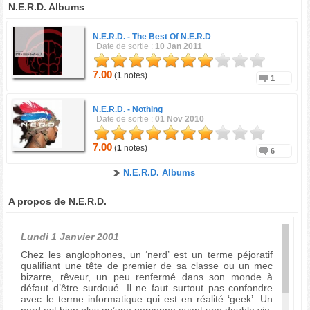
N.E.R.D. Albums
N.E.R.D. -
The Best Of N.E.R.D
Date de sortie :
10 Jan 2011
7.00
(
1
notes)
1
N.E.R.D. -
Nothing
Date de sortie :
01 Nov 2010
7.00
(
1
notes)
6
N.E.R.D. Albums
A propos de N.E.R.D.
Lundi 1 Janvier 2001
Chez les anglophones, un ‘nerd’ est un terme péjoratif
qualifiant une tête de premier de sa classe ou un mec
bizarre, rêveur, un peu renfermé dans son monde à
défaut d’être surdoué. Il ne faut surtout pas confondre
avec le terme informatique qui est en réalité ‘geek’. Un