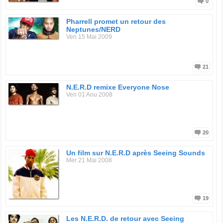
0
Pharrell promet un retour des
Neptunes/NERD
Ven 15 Mai 2009
21
N.E.R.D remixe Everyone Nose
Ven 01 Aou 2008
20
Un film sur N.E.R.D après Seeing Sounds
Mer 21 Mai 2008
19
Les N.E.R.D. de retour avec Seeing