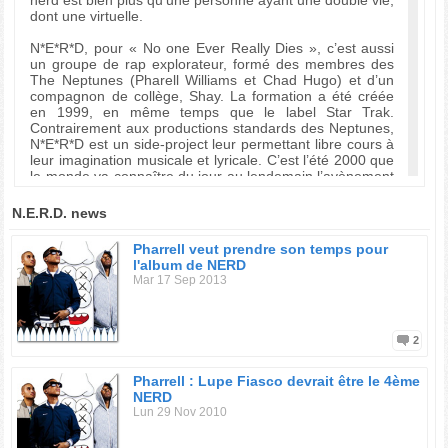
nerd est bien plus qu’une personne ayant une double vie,
dont une virtuelle.
N*E*R*D, pour « No one Ever Really Dies », c’est aussi
un groupe de rap explorateur, formé des membres des
The Neptunes (Pharell Williams et Chad Hugo) et d’un
compagnon de collège, Shay. La formation a été créée
en 1999, en même temps que le label Star Trak.
Contrairement aux productions standards des Neptunes,
N*E*R*D est un side-project leur permettant libre cours à
leur imagination musicale et lyricale. C’est l’été 2000 que
le monde va connaître du jour au lendemain l’avènement
de ce groupe hip hop atypique et novateur. Leur premier
morceau « Lap Dance », mélange de rock synthétique et
N.E.R.D. news
rap, fait un malheur chez les adolescents blancs ou noirs
de la middle-class américaine. Le clip d’ailleurs met en
Pharrell veut prendre son temps pour
scène Pharell alias Skateboard P en compagnie de strip-
l'album de NERD
teaseuses pour mieux mettre en valeur ses textes
Mar 17 Sep 2013
métaphoriques et idylliques. Pas de diffusions avant 22h.
Le fantasme se perpétue avec « Rock Star », véritable
hymne neptunien et la ballade à la guitare « Provider ».
2
2001, l'odyssée ‘In Search Of…’ est en orbite et cartonne
pas mal en Europe, où les N.E.R.D privilégient leurs
Pharrell : Lupe Fiasco devrait être le 4ème
tournées. En 2002, ils réenregistrent ce disque avec les
NERD
Spymob, un groupe de pop/rock proche des Neptunes.
Lun 29 Nov 2010
Cette nouvelle version plus tonitruante et puissante
satisfait encore plus leur base de fans. Pas mal de