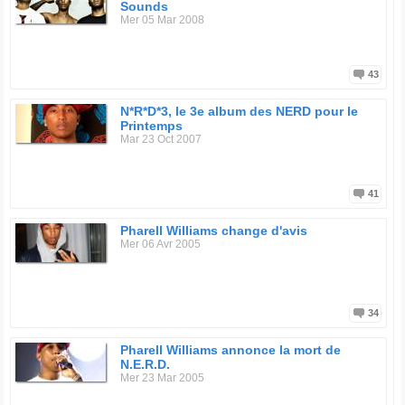
Sounds
Mer 05 Mar 2008
43
N*R*D*3, le 3e album des NERD pour le
Printemps
Mar 23 Oct 2007
41
Pharell Williams change d'avis
Mer 06 Avr 2005
34
Pharell Williams annonce la mort de
N.E.R.D.
Mer 23 Mar 2005