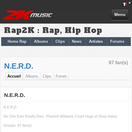
Menu
Rap2K : Rap, Hip Hop
Home Rap
Albums
Clips
News
Artistes
Forums
87 fan(s)
N.E.R.D.
Accueil
Albums
Clips
Forum
N.E.R.D.
N.E.R.D.
No One Ever Really Dies : Pharrell Williams, Chad Hugo et Shay Haley
Groupe
87 fan(s)