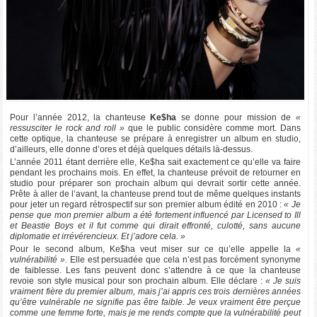
Pour l’année 2012, la chanteuse
Ke$ha
se donne pour mission de
«
ressusciter le rock and roll »
que le public considère comme mort. Dans
cette optique, la chanteuse se prépare à enregistrer un album en studio,
d’ailleurs, elle donne d’ores et déjà quelques détails là-dessus.
L’année 2011 étant derrière elle, Ke$ha sait exactement ce qu’elle va faire
pendant les prochains mois. En effet, la chanteuse prévoit de retourner en
studio pour préparer son prochain album qui devrait sortir cette année.
Prête à aller de l’avant, la chanteuse prend tout de même quelques instants
pour jeter un regard rétrospectif sur son premier album édité en 2010 :
« Je
pense que mon premier album a été fortement influencé par Licensed to Ill
et Beastie Boys et il fut comme qui dirait effronté, culotté, sans aucune
diplomatie et irrévérencieux. Et j’adore cela. »
Pour le second album, Ke$ha veut miser sur ce qu’elle appelle la
«
vulnérabilité ».
Elle est persuadée que cela n’est pas forcément synonyme
de faiblesse. Les fans peuvent donc s’attendre à ce que la chanteuse
revoie son style musical pour son prochain album. Elle déclare :
« Je suis
vraiment fière du premier album, mais j’ai appris ces trois dernières années
qu’être vulnérable ne signifie pas être faible. Je veux vraiment être perçue
comme une femme forte, mais je me rends compte que la vulnérabilité peut