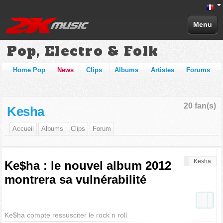
Menu
Pop, Electro & Folk
Home Pop
News
Clips
Albums
Artistes
Forums
20 fan(s)
Kesha
Accueil
Albums
Clips
Forum
Kesha
Ke$ha : le nouvel album 2012
montrera sa vulnérabilité
Ke$ha compte ressusciter le rock n roll