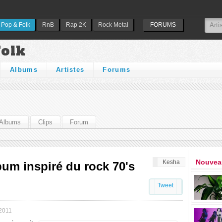
Pop & Folk
RnB
Rap 2K
Rock Metal
FORUMS
Folk
Albums
Artistes
Forums
Albums
Clips
Forum
Nouveau
Kesha
bum inspiré du rock 70's
Tweet
2011