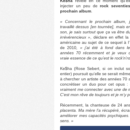
Ke$ha
révèle en ce moment qu’ell
injecter un peu de
rock seventie
prochain album
.
« Concernant le prochain album, j’
travaillé dessus [en tournée], mais 
son, je sais surtout que ça va être du 
irrévérencieux »
, déclare en effet l
américaine au sujet de ce sequel à l
de 2010
, « j’ai été à fond dans l
années 70 récemment et je veux c
vraie essence de ce qu’est le rock’n’rol
Ke$ha (Rose Sebert, si on inclut 
entier) poursuit qu’elle se serait mêm
à chercher un artiste des années 70 
concrétiser un duo pour cet opus :
vraiment me connecter avec une de m
C’est mon rêve de toujours et je m’y 
Récemment, la chanteuse de 24 ans
placenta. Ma mère l’a récupéré, écrasé
améliorer mes capacités psychiques. 
sens.
»