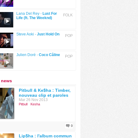
Lana Del Rey -
Lust For
FOLK
Life (ft. The Weeknd)
Steve Aoki -
Just Hold On
POP
Julien Doré -
Coco Câline
POP
: news
Pitbull & Ke$ha : Timber,
nouveau clip et paroles
Mar 26 Nov 2013
Pitbull
Kesha
0
Lip$ha : l'album commun