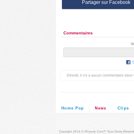
Partager sur Facebook
Commentaires
V
Désolé, il n'y a aucun commentaire dans 
Home Pop
News
Clips
Copyright 2K14 © 2Kmusic.com™
Tous Droits Réserv