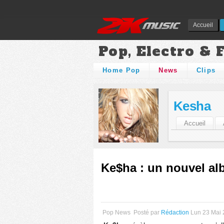
Accueil
Pop, Electro & 
Home Pop
News
Clips
Kesha
Accueil
Ke$ha : un nouvel al
Pop News
Posté par
Rédaction
Lun 23 Mai 