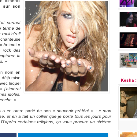
e aimerait
s sur son
ai surtout
en terme de
rock’n’roll
a chanteuse
’« Animal »
e rock des
apturer la
l. »
son nom en
e déjà mise
Kesha 
avec lequel
« j’aimerai
es idoles.
penche. »
 a en outre parlé de son
« souvenir préféré » : « mon
, et en a fait un collier que je porte tous les jours pour
D’après certaines religions, ça vous procure un sixième