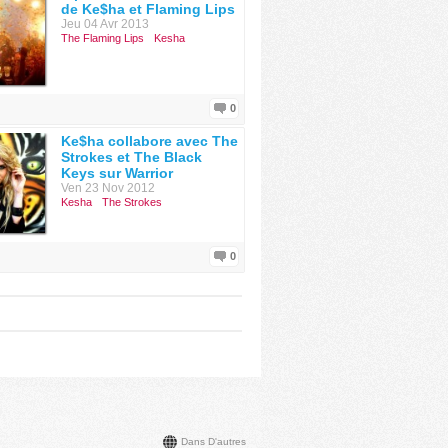
de Ke$ha et Flaming Lips
Jeu 04 Avr 2013
The Flaming Lips
Kesha
0
Ke$ha collabore avec The
Strokes et The Black
Keys sur Warrior
Ven 23 Nov 2012
Kesha
The Strokes
0
Dans D'autres