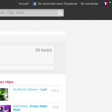
Accueil
Se connecter avec Facebook
Se connecter
20 fan(s)
x clips
Au Revoir Simone -
Lark
FOLK
Kat Dahlia -
Friday Night
POP
Majic