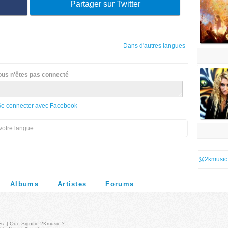
Partager sur Twitter
Dans d'autres langues
ous n'êtes pas connecté
Se connecter avec Facebook
votre langue
@2kmusic
Albums
Artistes
Forums
és
. |
Que Signifie 2Kmusic ?