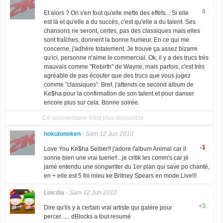
0
Et alors ? On s'en fout qu'elle mette des effets... Si elle
est là et qu'elle a du succès, c'est qu'elle a du talent. Ses
chansons ne seront, certes, pas des classiques mais elles
sont fraîches, donnent la bonne humeur. En ce qui me
concerne, j'adhère totalement. Je trouve ça assez bizarre
qu'ici, personne n'aime le commercial. Ok, il y a des trucs très
mauvais comme "Rebirth" de Wayne, mais parfois, c'est très
agréable de pas écouter que des trucs que vous jugez
comme "classiques". Bref, j'attends ce second album de
Ke$ha pour la confirmation de son talent et pour danser
encore plus sur cela. Bonne soirée.
Ce commentaire n'est plus disponible
hokutonoken
-
Sam 12 Jun 2010
-1
Love You Ke$ha Seiber!! j'adore l'album Animal car il
sonne bien une vrai tuerie!!...je critik les comm's car jé
jamé entendu une songwriter du 1er plan qui save po chanté,
en + elle est 5 foi mieu ke Britney Spears en mode Live!!!
Loicdia
-
Sam 12 Jun 2010
+3
Dire qu'ils y a certain vrai artiste qui galère pour
percer...... dBlocks a tout resumé