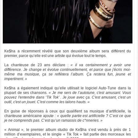
Ke$ha a récemment révélé que son deuxième album sera différent du
premier, parce qu’elle est une artiste qui évolue tout le temps.
La chanteuse de 23 ans déclare :
« il va certainement y avoir une
différence. Je change et évolue continuellement, et parce que j'écris moi-
même ma musique, ça se reflètera l’album. Ça restera fun, jeune et
impertinent. »
Ke$ha a également indiqué qu’elle utilisait le logiciel Auto-Tune dans la
plupart de ses chansons.
« Je me sers de l’autotune, c'est amusant. Vous
pouvez l'entendre dans ‘Tik Tok’ . Je joue avec ça. C'est amusant, c'est un
outil, c'est un jouet. C'est comme les talons hauts. »
En guise de réponses à ceux qui qualifient sa musique d’artificielle, la
chanteuse américaine ajout
e : « quelle partie est artificielle ? C’est ce que
je ne comprends pas. C’est qu’un ramassis de c*nneries. »
« Animal », le premier album studio de Ke$ha s’est vendu à près de 1
million d’exemplaires, et le single « Tik Tok » fait partie des morceaux les