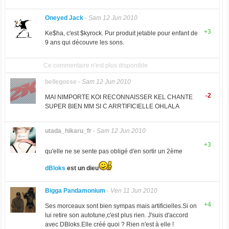
Oneyed Jack
-
Sam 12 Jun 2010
+3
Ke$ha, c'est $kyrock. Pur produit jetable pour enfant de
9 ans qui découvre les sons.
Ce commentaire n'est plus disponible
bellegosse
-
Sam 12 Jun 2010
-2
MAI NIMPORTE KOI RECONNAISSER KEL CHANTE
SUPER BIEN MM SI C ARRTIFICIELLE OHLALA
utada_hikaru_fr
-
Sam 12 Jun 2010
+3
qu'elle ne se sente pas obligé d'en sortir un 2ème
dBloks
est un dieu
Bigga Pandamonium
-
Ven 11 Jun 2010
+4
Ses morceaux sont bien sympas mais artificielles.Si on
lui retire son autotune,c'est plus rien. J'suis d'accord
avec DBloks.Elle créé quoi ? Rien n'est à elle !