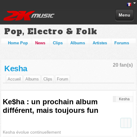
Menu
Pop, Electro & Folk
Home Pop
News
Clips
Albums
Artistes
Forums
20 fan(s)
Kesha
Accueil
Albums
Clips
Forum
Kesha
Ke$ha : un prochain album
différent, mais toujours fun
Kesha évolue continuellement