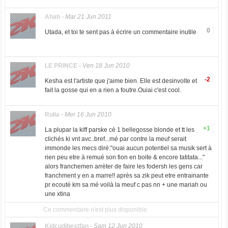
Ahah
-
Mar 21 Jun 2011
0
Utada, et toi te sent pas à écrire un commentaire inutile
LE PRINCE
-
Ven 18 Jun 2010
-2
Kesha est l'artiste que j'aime bien. Elle est desinvolte et
fait la gosse qui en a rien a foutre.Ouiai c'est cool.
Rulia
-
Mer 16 Jun 2010
+1
La plupar la kiff parske cé 1 bellegosse blonde et tt les
clichés ki vnt avc..bref...mé par contre la meuf serait
immonde les mecs diré:"ouai aucun potentiel sa musik sert à
rien peu etre à remué son fion en boite & encore tatitata..."
alors franchemen arrèter de faire les fodersh les gens car
franchment y en a marre!! après sa zik peut etre entrainante
pr ecouté km sa mé voilà la meuf c pas nn + une mariah ou
une xtina
Ce commentaire n'est plus disponible
Kidcudibestfan
-
Sam 12 Jun 2010