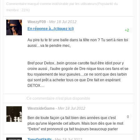
Commentaire marqué comme indésirable par les utilisateurs(Popularité du
membre : 21%)
WeezyF09
-
Mer 18 Jul 2012
En réponse à...(cliquez ici)
+2
Au pire tu te tir une balle dans la tête non ? Tu sert à rien toi
aussi....va te pendre mec,
Bref pour Detox...bein grosse carotte faut être idiot pour y
croire aussi , l'autre gogole de Dre nique tous ces fans et se
fou royalement de leur gueules....ce ne sont que des larbin
qui sont prêt a acheter tous ce que Dre fait en espérant
DETOX....
Ce commentaire n'est plus disponible
WestsideGame
-
Mer 18 Jul 2012
0
Ben de toute façon ça fait bien des années que c'est
plus qu'une légende cet album. Mais bon dès que le mot
"Detox" est prononcé ça fait toujours beaucoup parler
TonyGotSkillz
-
Mer 18 Jul 2012