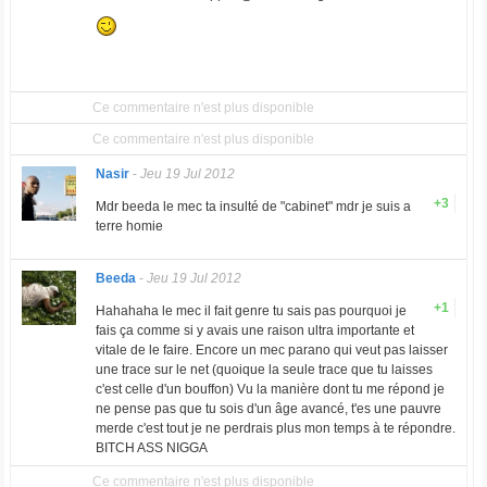
Ce commentaire n'est plus disponible
Ce commentaire n'est plus disponible
Nasir
-
Jeu 19 Jul 2012
+3
Mdr beeda le mec ta insulté de "cabinet" mdr je suis a
terre homie
Beeda
-
Jeu 19 Jul 2012
+1
Hahahaha le mec il fait genre tu sais pas pourquoi je
fais ça comme si y avais une raison ultra importante et
vitale de le faire. Encore un mec parano qui veut pas laisser
une trace sur le net (quoique la seule trace que tu laisses
c'est celle d'un bouffon) Vu la manière dont tu me répond je
ne pense pas que tu sois d'un âge avancé, t'es une pauvre
merde c'est tout je ne perdrais plus mon temps à te répondre.
BITCH ASS NIGGA
Ce commentaire n'est plus disponible