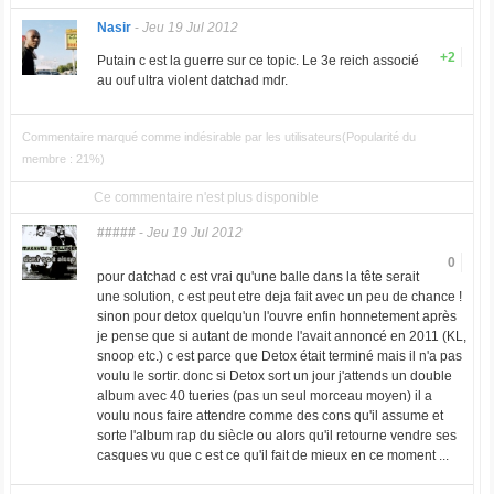
Nasir
-
Jeu 19 Jul 2012
+2
Putain c est la guerre sur ce topic. Le 3e reich associé
au ouf ultra violent datchad mdr.
Commentaire marqué comme indésirable par les utilisateurs(Popularité du
membre : 21%)
Ce commentaire n'est plus disponible
#####
-
Jeu 19 Jul 2012
0
pour datchad c est vrai qu'une balle dans la tête serait
une solution, c est peut etre deja fait avec un peu de chance !
sinon pour detox quelqu'un l'ouvre enfin honnetement après
je pense que si autant de monde l'avait annoncé en 2011 (KL,
snoop etc.) c est parce que Detox était terminé mais il n'a pas
voulu le sortir. donc si Detox sort un jour j'attends un double
album avec 40 tueries (pas un seul morceau moyen) il a
voulu nous faire attendre comme des cons qu'il assume et
sorte l'album rap du siècle ou alors qu'il retourne vendre ses
casques vu que c est ce qu'il fait de mieux en ce moment ...