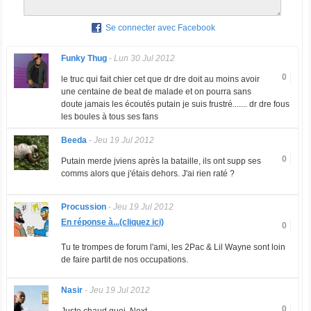
Se connecter avec Facebook
Funky Thug
-
Lun 30 Jul 2012
0
le truc qui fait chier cet que dr dre doit au moins avoir
une centaine de beat de malade et on pourra sans
doute jamais les écoutés putain je suis frustré....... dr dre fous
les boules à tous ses fans
Beeda
-
Jeu 19 Jul 2012
0
Putain merde jviens après la bataille, ils ont supp ses
comms alors que j'étais dehors. J'ai rien raté ?
Procussion
-
Jeu 19 Jul 2012
En réponse à...(cliquez ici)
0
Tu te trompes de forum l'ami, les 2Pac & Lil Wayne sont loin
de faire partit de nos occupations.
Nasir
-
Jeu 19 Jul 2012
0