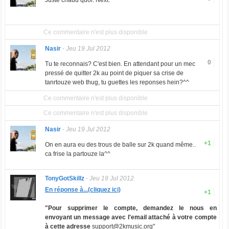
Juste chaud quoi. Next.
Ce commentaire n'est plus disponible
Nasir
-
Jeu 19 Jul 2012
0
Tu te reconnais? C'est bien. En attendant pour un mec
pressé de quitter 2k au point de piquer sa crise de
tanrtouze web thug, tu guettes les reponses hein?^^
Ce commentaire n'est plus disponible
Ce commentaire n'est plus disponible
Nasir
-
Jeu 19 Jul 2012
+1
On en aura eu des trous de balle sur 2k quand même..
ca frise la partouze la^^
TonyGotSkillz
-
Jeu 19 Jul 2012
En réponse à...(cliquez ici)
+1
"Pour supprimer le compte, demandez le nous en
envoyant un message avec l'email attaché à votre compte
à cette adresse
support@2kmusic.org
"