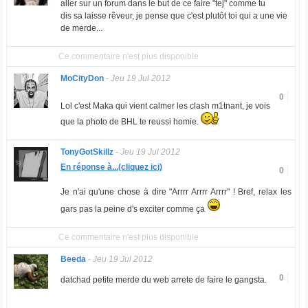
aller sur un forum dans le but de ce faire "tej" comme tu
dis sa laisse rêveur, je pense que c'est plutôt toi qui a une vie
de merde...
Ce commentaire n'est plus disponible
MoCityDon
-
Jeu 19 Jul 2012
0
Lol c'est Maka qui vient calmer les clash m1tnant, je vois
que la photo de BHL te reussi homie.
TonyGotSkillz
-
Jeu 19 Jul 2012
En réponse à...(cliquez ici)
0
Je n'ai qu'une chose à dire "Arrrr Arrrr Arrrr" ! Bref, relax les
gars pas la peine d's exciter comme ça
Ce commentaire n'est plus disponible
Beeda
-
Jeu 19 Jul 2012
0
datchad petite merde du web arrete de faire le gangsta.