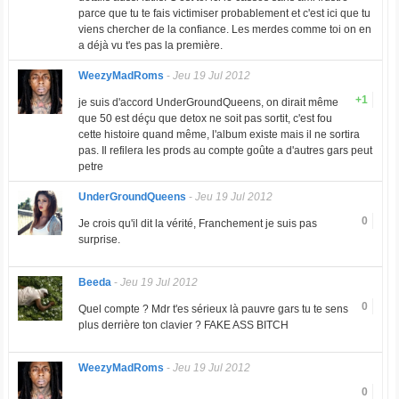
parce que tu te fais victimiser probablement et c'est ici que tu
viens chercher de la confiance. Les merdes comme toi on en
a déjà vu t'es pas la première.
WeezyMadRoms
-
Jeu 19 Jul 2012
+1
je suis d'accord UnderGroundQueens, on dirait même
que 50 est déçu que detox ne soit pas sortit, c'est fou
cette histoire quand même, l'album existe mais il ne sortira
pas. Il refilera les prods au compte goûte a d'autres gars peut
petre
UnderGroundQueens
-
Jeu 19 Jul 2012
0
Je crois qu'il dit la vérité, Franchement je suis pas
surprise.
Beeda
-
Jeu 19 Jul 2012
0
Quel compte ? Mdr t'es sérieux là pauvre gars tu te sens
plus derrière ton clavier ? FAKE ASS BITCH
WeezyMadRoms
-
Jeu 19 Jul 2012
0