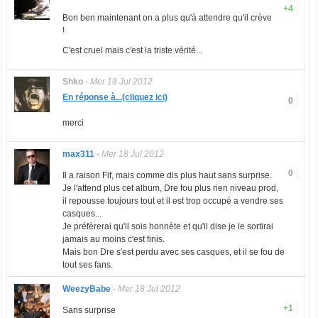
+4
Bon ben maintenant on a plus qu'à attendre qu'il crève
!
C'est cruel mais c'est la triste vérité...
Shko
-
Mer 18 Jul 2012
En réponse à...(cliquez ici)
0
merci
max311
-
Mer 18 Jul 2012
0
Il a raison Fif, mais comme dis plus haut sans surprise.
Je l'attend plus cet album, Dre fou plus rien niveau prod,
il repousse toujours tout et il est trop occupé a vendre ses
casques...
Je préfèrerai qu'il sois honnète et qu'il dise je le sortirai
jamais au moins c'est finis.
Mais bon Dre s'est perdu avec ses casques, et il se fou de
tout ses fans.
WeezyBabe
-
Mer 18 Jul 2012
+1
Sans surprise