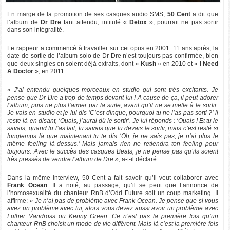
En marge de la promotion de ses casques audio SMS,
50 Cent
a dit que
l’album de
Dr Dre
tant attendu, intitulé «
Detox
», pourrait ne pas sortir
dans son intégralité.
Le rappeur a commencé à travailler sur cet opus en 2001. 11 ans après, la
date de sortie de l’album solo de Dr Dre n’est toujours pas confirmée, bien
que deux singles en soient déjà extraits, dont «
Kush
» en 2010 et «
I Need
A Doctor
», en 2011.
« J’ai entendu quelques morceaux en studio qui sont très excitants. Je
pense que Dr Dre a trop de temps devant lui ! A cause de ça, il peut adorer
l’album, puis ne plus l’aimer par la suite, avant qu’il ne se mette à le sortir.
Je vais en studio et je lui dis ‘C’est dingue, pourquoi tu ne l’as pas sorti ?’ il
reste là en disant, ‘Ouais, j’aurai dû le sortir’. Je lui réponds : ‘Ouais ! Et tu le
savais, quand tu l’as fait, tu savais que tu devais le sortir, mais c’est resté si
longtemps là que maintenant tu te dis ‘Oh, je ne sais pas, je n’ai plus le
même feeling là-dessus.’ Mais jamais rien ne retiendra ton feeling pour
toujours. Avec le succès des casques Beats, je ne pense pas qu’ils soient
très pressés de vendre l’album de Dre »
, a-t-il déclaré.
Dans la même interview, 50 Cent a fait savoir qu’il veut collaborer avec
Frank Ocean
. Il a noté, au passage, qu’il se peut que l’annonce de
l’homosexualité du chanteur RnB d’Odd Future soit un coup marketing. Il
affirme:
« Je n’ai pas de problème avec Frank Ocean. Je pense que si vous
avez un problème avec lui, alors vous devez aussi avoir un problème avec
Luther Vandross ou Kenny Green. Ce n’est pas la première fois qu’un
chanteur RnB choisit un mode de vie différent. Mais là c’est la première fois