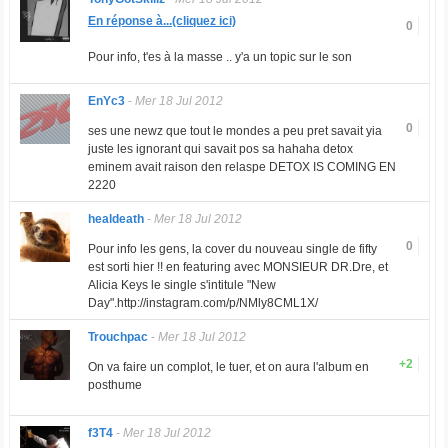
En réponse à...(cliquez ici)
0
Pour info, t'es à la masse .. y'a un topic sur le son
EnYc3
-
Mer 18 Jul 2012
0
ses une newz que tout le mondes a peu pret savait yia
juste les ignorant qui savait pos sa hahaha detox
eminem avait raison den relaspe DETOX IS COMING EN
2220
healdeath
-
Mer 18 Jul 2012
0
Pour info les gens, la cover du nouveau single de fifty
est sorti hier !! en featuring avec MONSIEUR DR.Dre, et
Alicia Keys le single s'intitule "New
Day".http://instagram.com/p/NMly8CML1X/
Trouchpac
-
Mer 18 Jul 2012
+2
On va faire un complot, le tuer, et on aura l'album en
posthume
f3T4
-
Mer 18 Jul 2012