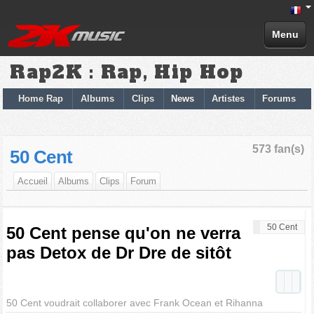
Menu
Rap2K : Rap, Hip Hop
Home Rap
Albums
Clips
News
Artistes
Forums
573 fan(s)
50 Cent
Accueil
Albums
Clips
Forum
50 Cent
50 Cent pense qu'on ne verra
pas Detox de Dr Dre de sitôt
50 Cent voudrait collaborer avec Frank Ocean et Rihanna