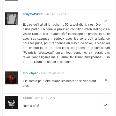
TonyGotSkillz
-
Mer 18 Jul 2012
+2
Et dire qu'il allait le lacher ... 50 a tout dit là, c'est Dre
d'une part qui bloque le projet en condition d'son feeling vis à
vis de l'album et d'un autre côté Interscope lui graisse la patte
avec ses casques .. sérieux avec les sons qu'il a balancé
pour les pubs, pour l'annonce du match de boxe, la vidéo où
on l'entend jouer un d'ses titres, etc j'pense que son album
"Futuristic Westcoast" aurait tout démonté, sa aurait pas
révolutionné l'game mais il aurait fait l'unanimité j'pense ... Fin
bref, on l'aura en album posthume
Trouchpac
-
Mer 18 Jul 2012
0
Il le sortira peut-être quand les beats ne se vendront
plus
#####
-
Mer 18 Jul 2012
-2
Rien a pété