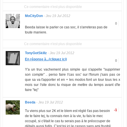
Ce commentaire n'est plus disponible
MoCityDon
-
Jeu 19 Jul 2012
0
Beeda laisse le parler ce cas soc, il s'arreteras pas de
toute maniere.
Ce commentaire n'est plus disponible
TonyGotSkillz
-
Jeu 19 Jul 2012
En réponse à...(cliquez ici)
0
Y'a un truc vachement plus simple qui s'appelle "supprimer
son compte" .. perso faire l'cas soc' sur l'forum j'sais pas ce
que sa va t'apporter et en + les modos font un tour tous les x
mois sur l'site donc tu risque de mettre du temps avant d'te
faire "tej"
Beeda
-
Jeu 19 Jul 2012
-1
Tu viens plus sur 2K et le blem est réglé t'as pas besoin
de te faire tej, tu connais rien à la vie, tu fais le mec
occupé, si c'était le cas tu serais pas à te préoccuper de
détails aussi futils. C'est toi ici le cassos sans ami frustré