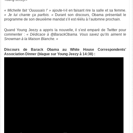
« Michelle fait ‘Ouuuuais !’ »
ajoute-t-il en faisant rire la salle et sa femme.
« Je lui chante ça parfois. »
Durant son discours, Obama présentait le
programme de son deuxième mandat s’il est réélu à l’automne prochain.
Quand Young Jeezy a appris la nouvelle, il s’est emparé de Twitter pour
commenter :
« Dédicace à @BarackObama. Vous savez qu’ils aiment le
Snowman à la Maison Blanche. »
Discours de Barack Obama au White House Correspondents'
Association Dinner (blague sur Young Jeezy à 14:38) :