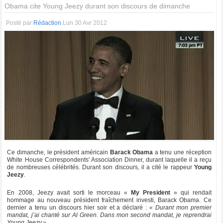
Obama cite Young Jeezy durant son discours de dimanche
Posté par
Rédaction
Lun 30 Avr 2012
Ce dimanche, le président américain
Barack Obama
a tenu une réception
White House Correspondents' Association Dinner, durant laquelle il a reçu
de nombreuses célébrités. Durant son discours, il a cité le rappeur
Young
Jeezy
.
En 2008, Jeezy avait sorti le morceau «
My President
» qui rendait
hommage au nouveau président fraîchement investi, Barack Obama. Ce
dernier a tenu un discours hier soir et a déclaré :
« Durant mon premier
mandat, j’ai chanté sur Al Green. Dans mon second mandat, je reprendrai
Young Jeezy.»