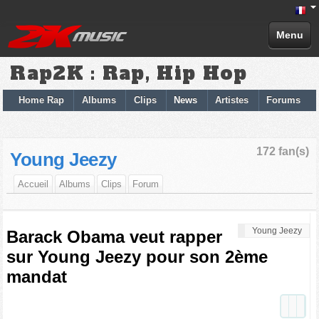
Menu
Rap2K : Rap, Hip Hop
Home Rap
Albums
Clips
News
Artistes
Forums
172 fan(s)
Young Jeezy
Accueil
Albums
Clips
Forum
Young Jeezy
Barack Obama veut rapper
sur Young Jeezy pour son 2ème
mandat