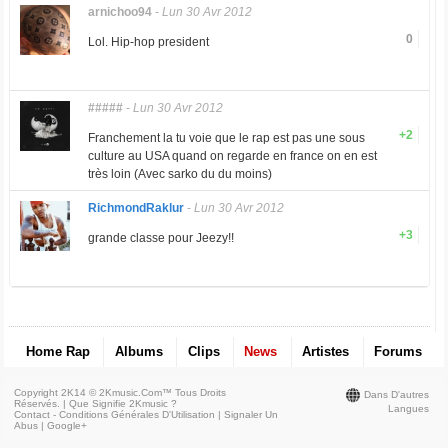
arnichoo94
-
Lun 30 Avr 2012
0
Lol. Hip-hop president
#####
-
Lun 30 Avr 2012
+2
Franchement la tu voie que le rap est pas une sous
culture au USA quand on regarde en france on en est
très loin (Avec sarko du du moins)
RichmondRaklur
-
Lun 30 Avr 2012
+3
grande classe pour Jeezy!!
Home Rap
Albums
Clips
News
Artistes
Forums
Copyright 2K14 © 2Kmusic.com™
Tous Droits
Dans D'autres
Réservés
. |
Que Signifie 2Kmusic ?
Langues
Contact - Conditions Générales D'Utilisation
|
Signaler Un
Abus
|
Google+