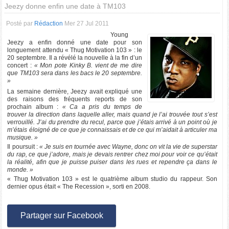
Jeezy donne enfin une date à TM103
Posté par
Rédaction
Mer 27 Jul 2011
Young
Jeezy a enfin donné une date pour son
longuement attendu « Thug Motivation 103 » : le
20 septembre. Il a révélé la nouvelle à la fin d’un
concert :
« Mon pote Kinky B. vient de me dire
que TM103 sera dans les bacs le 20 septembre.
»
La semaine dernière, Jeezy avait expliqué une
des raisons des fréquents reports de son
prochain album :
« Ca a pris du temps de
trouver la direction dans laquelle aller, mais quand je l’ai trouvée tout s’est
verrouillé. J’ai du prendre du recul, parce que j’étais arrivé à un point où je
m’étais éloigné de ce que je connaissais et de ce qui m’aidait à articuler ma
musique. »
Il poursuit :
« Je suis en tournée avec Wayne, donc on vit la vie de superstar
du rap, ce que j’adore, mais je devais rentrer chez moi pour voir ce qu’était
la réalité, afin que je puisse puiser dans les rues et rependre ça dans le
monde. »
« Thug Motivation 103 » est le quatrième album studio du rappeur. Son
dernier opus était « The Recession », sorti en 2008.
Partager sur Facebook