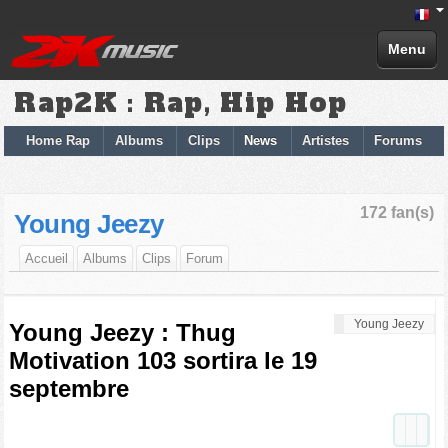
Menu
Rap2K : Rap, Hip Hop
Home Rap
Albums
Clips
News
Artistes
Forums
172 fan(s)
Young Jeezy
Accueil
Albums
Clips
Forum
Young Jeezy
Young Jeezy : Thug
Motivation 103 sortira le 19
septembre