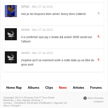
DPGC
-
Mer 27 Jul 2011
0
moi je les toujours bien aimer Jeezy donc j'attend
#####
-
Mer 27 Jul 2011
-1
il a confirmer que jay z drake && andré 3000 serait sur
l'album
#####
-
Mer 27 Jul 2011
-1
j'espère qu'il va vraiment sortir a cette date ça va être du
gros sont
Home Rap
Albums
Clips
News
Artistes
Forums
Copyright 2K14 © 2Kmusic.com™
Tous Droits
Dans D'autres
Réservés
. |
Que Signifie 2Kmusic ?
Langues
Contact - Conditions Générales D'Utilisation
|
Signaler Un
Abus
|
Google+