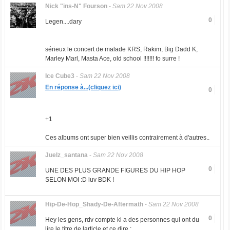
Nick "ins-N" Fourson
-
Sam 22 Nov 2008
0
Legen....dary
sérieux le concert de malade KRS, Rakim, Big Dadd K,
Marley Marl, Masta Ace, old school !!!!!!! fo surre !
Ice Cube3
-
Sam 22 Nov 2008
En réponse à...(cliquez ici)
0
+1
Ces albums ont super bien veillis contrairement à d'autres..
Juelz_santana
-
Sam 22 Nov 2008
0
UNE DES PLUS GRANDE FIGURES DU HIP HOP
SELON MOI :D luv BDK !
Hip-De-Hop_Shady-De-Aftermath
-
Sam 22 Nov 2008
0
Hey les gens, rdv compte ki a des personnes qui ont du
lire le titre de larticle et ce dire :