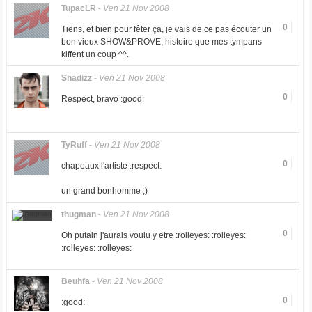
TupacLR
-
Ven 21 Nov 2008
0
Tiens, et bien pour fêter ça, je vais de ce pas écouter un
bon vieux SHOW&PROVE, histoire que mes tympans
kiffent un coup ^^.
Shadizz
-
Ven 21 Nov 2008
0
Respect, bravo :good:
TyRuff
-
Ven 21 Nov 2008
0
chapeaux l'artiste :respect:
un grand bonhomme ;)
thugman
-
Ven 21 Nov 2008
0
Oh putain j'aurais voulu y etre :rolleyes: :rolleyes:
:rolleyes: :rolleyes:
Beuhfa
-
Ven 21 Nov 2008
0
:good: