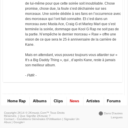
de lui-même pour que cette soirée soit inoubliable. Chose
promise, chose due, la foule s’est déchainée sur ses
morceaux. Une soirée dédiée à ses fans en l’occurrence avec
des morceaux qui l’ont fait connaitre. Et c’est dans un
morceau avec Masta Ace, Craig G et Marley Marl que s’est
terminée la soirée, dommage que Kool G Rap ne soit pas de
la partie. N’empêche le dernier morceau « Raw » offre une
vision de ce que sera le 25 è anniversaire de la carrière de
Kane.
Mais en attendant, vous pouvez toujours vous attarder sur «
It’s a Big Daddy Thing », qui , d’après Kane, reste à jamais
son meilleur album.
- FMR -
Home Rap
Albums
Clips
News
Artistes
Forums
Copyright 2K14 © 2Kmusic.com™
Tous Droits
Dans D'autres
Réservés
. |
Que Signifie 2Kmusic ?
Langues
Contact - Conditions Générales D'Utilisation
|
Signaler Un
Abus
|
Google+