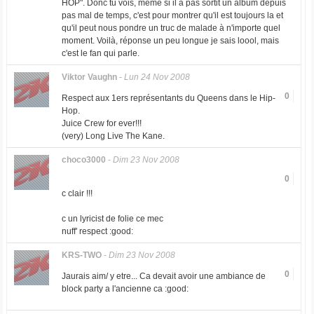
HOP". Donc tu vois, même si il a pas sortit un album depuis
pas mal de temps, c'est pour montrer qu'il est toujours la et
qu'il peut nous pondre un truc de malade à n'importe quel
moment. Voilà, réponse un peu longue je sais loool, mais
c'est le fan qui parle.
Viktor Vaughn
-
Lun 24 Nov 2008
0
Respect aux 1ers représentants du Queens dans le Hip-
Hop.
Juice Crew for ever!!!
(very) Long Live The Kane.
choco3000
-
Dim 23 Nov 2008
0
c clair !!!
c un lyricist de folie ce mec
nuff' respect :good:
KRS-TWO
-
Dim 23 Nov 2008
0
Jaurais aim/ y etre... Ca devait avoir une ambiance de
block party a l'ancienne ca :good: