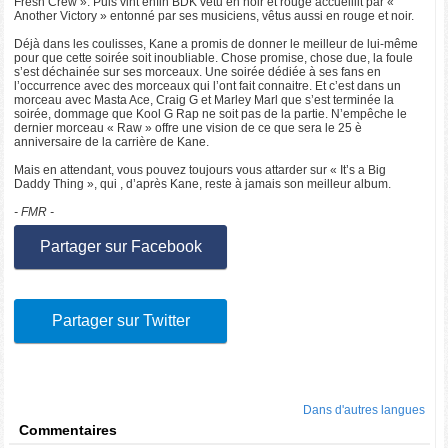
Fresh Crew ». Puis vint enfin BDK vêtu en noir et rouge accueillit par «
Another Victory » entonné par ses musiciens, vêtus aussi en rouge et noir.
Déjà dans les coulisses, Kane a promis de donner le meilleur de lui-même
pour que cette soirée soit inoubliable. Chose promise, chose due, la foule
s’est déchainée sur ses morceaux. Une soirée dédiée à ses fans en
l’occurrence avec des morceaux qui l’ont fait connaitre. Et c’est dans un
morceau avec Masta Ace, Craig G et Marley Marl que s’est terminée la
soirée, dommage que Kool G Rap ne soit pas de la partie. N’empêche le
dernier morceau « Raw » offre une vision de ce que sera le 25 è
anniversaire de la carrière de Kane.
Mais en attendant, vous pouvez toujours vous attarder sur « It’s a Big
Daddy Thing », qui , d’après Kane, reste à jamais son meilleur album.
- FMR -
Partager sur Facebook
Partager sur Twitter
Dans d'autres langues
Commentaires