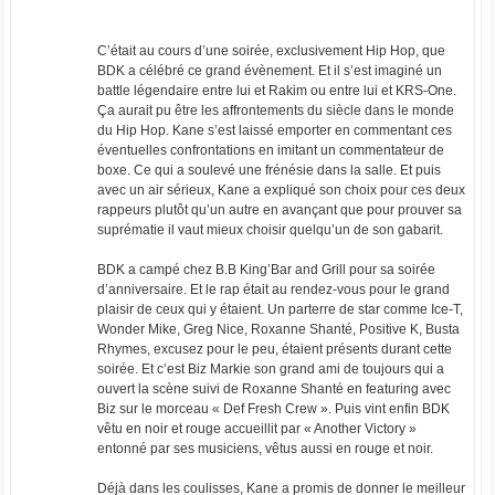
C’était au cours d’une soirée, exclusivement Hip Hop, que
BDK a célébré ce grand évènement. Et il s’est imaginé un
battle légendaire entre lui et Rakim ou entre lui et KRS-One.
Ça aurait pu être les affrontements du siècle dans le monde
du Hip Hop. Kane s’est laissé emporter en commentant ces
éventuelles confrontations en imitant un commentateur de
boxe. Ce qui a soulevé une frénésie dans la salle. Et puis
avec un air sérieux, Kane a expliqué son choix pour ces deux
rappeurs plutôt qu’un autre en avançant que pour prouver sa
suprématie il vaut mieux choisir quelqu’un de son gabarit.
BDK a campé chez B.B King’Bar and Grill pour sa soirée
d’anniversaire. Et le rap était au rendez-vous pour le grand
plaisir de ceux qui y étaient. Un parterre de star comme Ice-T,
Wonder Mike, Greg Nice, Roxanne Shanté, Positive K, Busta
Rhymes, excusez pour le peu, étaient présents durant cette
soirée. Et c’est Biz Markie son grand ami de toujours qui a
ouvert la scène suivi de Roxanne Shanté en featuring avec
Biz sur le morceau « Def Fresh Crew ». Puis vint enfin BDK
vêtu en noir et rouge accueillit par « Another Victory »
entonné par ses musiciens, vêtus aussi en rouge et noir.
Déjà dans les coulisses, Kane a promis de donner le meilleur