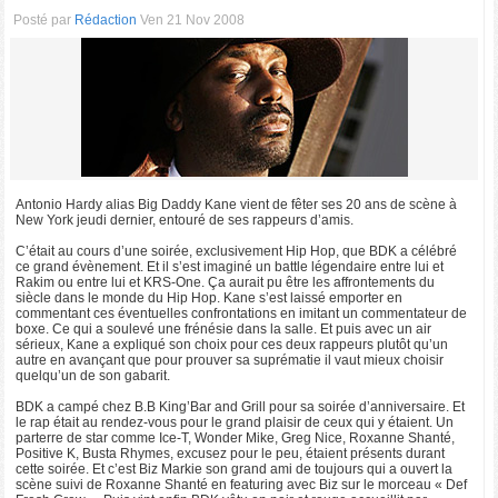
Posté par
Rédaction
Ven 21 Nov 2008
Antonio Hardy alias Big Daddy Kane vient de fêter ses 20 ans de scène à
New York jeudi dernier, entouré de ses rappeurs d’amis.
C’était au cours d’une soirée, exclusivement Hip Hop, que BDK a célébré
ce grand évènement. Et il s’est imaginé un battle légendaire entre lui et
Rakim ou entre lui et KRS-One. Ça aurait pu être les affrontements du
siècle dans le monde du Hip Hop. Kane s’est laissé emporter en
commentant ces éventuelles confrontations en imitant un commentateur de
boxe. Ce qui a soulevé une frénésie dans la salle. Et puis avec un air
sérieux, Kane a expliqué son choix pour ces deux rappeurs plutôt qu’un
autre en avançant que pour prouver sa suprématie il vaut mieux choisir
quelqu’un de son gabarit.
BDK a campé chez B.B King’Bar and Grill pour sa soirée d’anniversaire. Et
le rap était au rendez-vous pour le grand plaisir de ceux qui y étaient. Un
parterre de star comme Ice-T, Wonder Mike, Greg Nice, Roxanne Shanté,
Positive K, Busta Rhymes, excusez pour le peu, étaient présents durant
cette soirée. Et c’est Biz Markie son grand ami de toujours qui a ouvert la
scène suivi de Roxanne Shanté en featuring avec Biz sur le morceau « Def