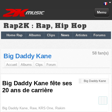
Menu
Rap2K : Rap, Hip Hop
Home Rap
Albums
Clips
News
Artistes
Forums
58 fan(s)
Big Daddy Kane
Accueil
Albums
Clips
Forum
Big Daddy Kane
Big Daddy Kane fête ses
20 ans de carrière
Big Daddy Kane, Raw, KRS One, Rakim