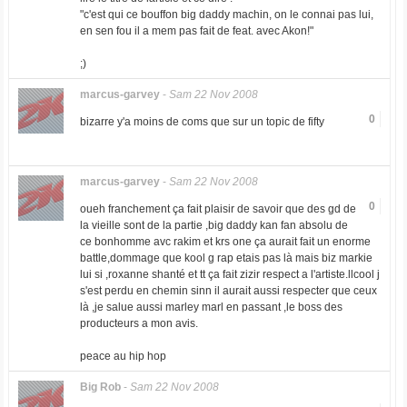
"c'est qui ce bouffon big daddy machin, on le connai pas lui,
en sen fou il a mem pas fait de feat. avec Akon!"
;)
marcus-garvey
-
Sam 22 Nov 2008
0
bizarre y'a moins de coms que sur un topic de fifty
marcus-garvey
-
Sam 22 Nov 2008
0
oueh franchement ça fait plaisir de savoir que des gd de
la vieille sont de la partie ,big daddy kan fan absolu de
ce bonhomme avc rakim et krs one ça aurait fait un enorme
battle,dommage que kool g rap etais pas là mais biz markie
lui si ,roxanne shanté et tt ça fait zizir respect a l'artiste.llcool j
s'est perdu en chemin sinn il aurait aussi respecter que ceux
là ,je salue aussi marley marl en passant ,le boss des
producteurs a mon avis.
peace au hip hop
Big Rob
-
Sam 22 Nov 2008