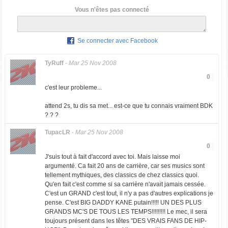
Vous n'êtes pas connecté
Se connecter avec Facebook
TyRuff
-
Mar 25 Nov 2008
0
c'est leur probleme...
attend 2s, tu dis sa met... est-ce que tu connais vraiment BDK
? ? ?
TupacLR
-
Mar 25 Nov 2008
0
J'suis tout à fait d'accord avec toi. Mais laisse moi
argumenté. Ca fait 20 ans de carrière, car ses musics sont
tellement mythiques, des classics de chez classics quoi.
Qu'en fait c'est comme si sa carrière n'avait jamais cessée.
C'est un GRAND c'est tout, il n'y a pas d'autres explications je
pense. C'est BIG DADDY KANE putain!!!!! UN DES PLUS
GRANDS MC'S DE TOUS LES TEMPS!!!!!!!!! Le mec, il sera
toujours présent dans les têtes "DES VRAIS FANS DE HIP-