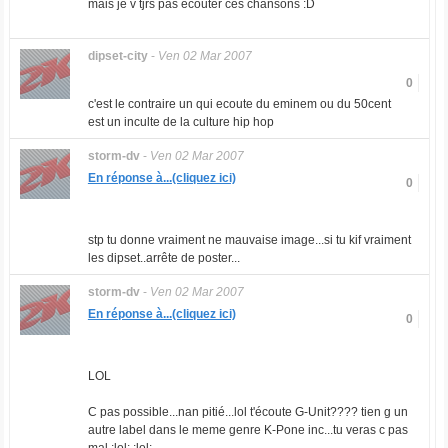
mais je v tjrs pas ecouter ces chansons :D
dipset-city
-
Ven 02 Mar 2007
0
c'est le contraire un qui ecoute du eminem ou du 50cent
est un inculte de la culture hip hop
storm-dv
-
Ven 02 Mar 2007
En réponse à...(cliquez ici)
0
stp tu donne vraiment ne mauvaise image...si tu kif vraiment
les dipset..arrête de poster...
storm-dv
-
Ven 02 Mar 2007
En réponse à...(cliquez ici)
0
LOL
C pas possible...nan pitié...lol t'écoute G-Unit???? tien g un
autre label dans le meme genre K-Pone inc...tu veras c pas