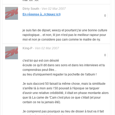
mal :lol: :lol:
Dirty South
-
Ven 02 Mar 2007
En réponse à...(cliquez ici)
0
je suis fan de dipset, weezy et pourtant j'ai une bonne culture
rapologique... et non, lil jon n'est pas le meilleur rapeur pour
moi et non je considere pas cam comme le maitre de ny.
King-P
-
Ven 02 Mar 2007
0
c'est toi qui est con désolé
écoute ce qu'il dit dans ses sons et dans les interviews et tu
comprendras peut être...
au lieu d'uniquement regader la pochette de l'album !
Je suis daccord 50 faisait la même chose, mais la similitude
s'arrête là à mon avis ! 50 pouvait à l'époque se targuer
d'avoir une relative crédibilité, il était en phase montante alors
que là La came de 'Cam c'est plus ce que c'était (et pour
certain ce ne la jamais été).
Je comprend pas pourquoi au lieu de disser à tout va il fait