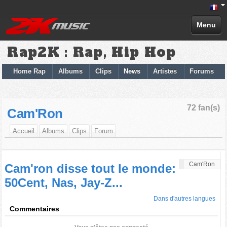
Menu
Rap2K : Rap, Hip Hop
Home Rap
Albums
Clips
News
Artistes
Forums
72 fan(s)
Cam'Ron
Accueil
Albums
Clips
Forum
Cam'Ron
Cam'ron disse tout le monde:
50Cent, Nas, Jay-Z...
Dans d'autres langues
Commentaires