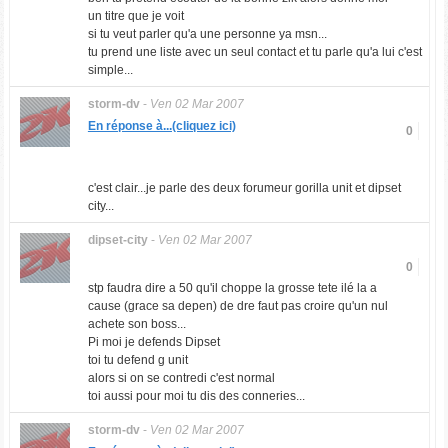
un titre que je voit
si tu veut parler qu'a une personne ya msn...
tu prend une liste avec un seul contact et tu parle qu'a lui c'est
simple...
storm-dv
-
Ven 02 Mar 2007
En réponse à...(cliquez ici)
0
c'est clair...je parle des deux forumeur gorilla unit et dipset
city...
dipset-city
-
Ven 02 Mar 2007
0
stp faudra dire a 50 qu'il choppe la grosse tete ilé la a
cause (grace sa depen) de dre faut pas croire qu'un nul
achete son boss...
Pi moi je defends Dipset
toi tu defend g unit
alors si on se contredi c'est normal
toi aussi pour moi tu dis des conneries...
storm-dv
-
Ven 02 Mar 2007