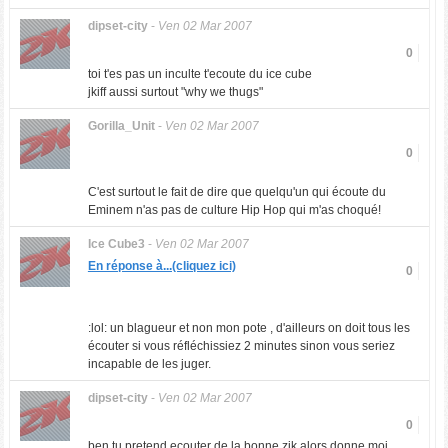
dipset-city
-
Ven 02 Mar 2007
0
toi t'es pas un inculte t'ecoute du ice cube
jkiff aussi surtout "why we thugs"
Gorilla_Unit
-
Ven 02 Mar 2007
0
C'est surtout le fait de dire que quelqu'un qui écoute du
Eminem n'as pas de culture Hip Hop qui m'as choqué!
Ice Cube3
-
Ven 02 Mar 2007
En réponse à...(cliquez ici)
0
:lol: un blagueur et non mon pote , d'ailleurs on doit tous les
écouter si vous réfléchissiez 2 minutes sinon vous seriez
incapable de les juger.
dipset-city
-
Ven 02 Mar 2007
0
ben tu pretend ecouter de la bonne zik alors donne moi