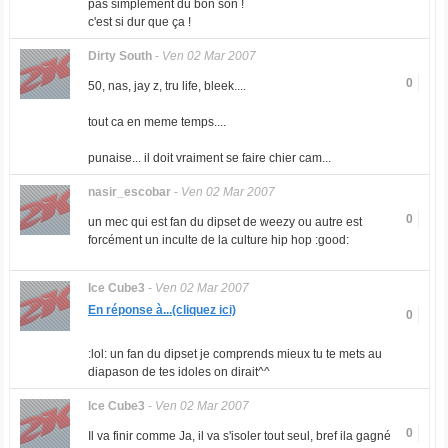
pas simplement du bon son !
c'est si dur que ça !
Dirty South
-
Ven 02 Mar 2007
0
50, nas, jay z, tru life, bleek....
tout ca en meme temps....
punaise... il doit vraiment se faire chier cam...
nasir_escobar
-
Ven 02 Mar 2007
0
un mec qui est fan du dipset de weezy ou autre est
forcément un inculte de la culture hip hop :good:
Ice Cube3
-
Ven 02 Mar 2007
En réponse à...(cliquez ici)
0
:lol: un fan du dipset je comprends mieux tu te mets au
diapason de tes idoles on dirait^^
Ice Cube3
-
Ven 02 Mar 2007
0
Il va finir comme Ja, il va s'isoler tout seul, bref ila gagné