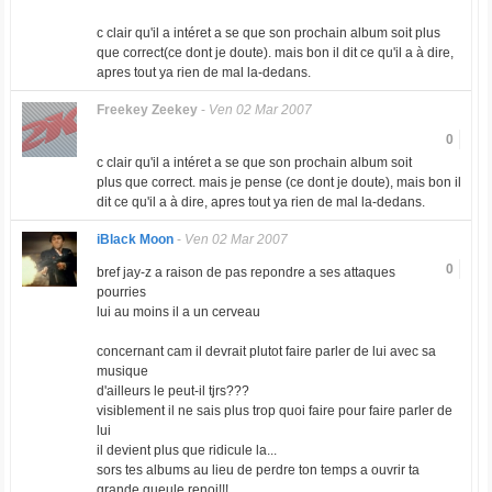
c clair qu'il a intéret a se que son prochain album soit plus
que correct(ce dont je doute). mais bon il dit ce qu'il a à dire,
apres tout ya rien de mal la-dedans.
Freekey Zeekey
-
Ven 02 Mar 2007
0
c clair qu'il a intéret a se que son prochain album soit
plus que correct. mais je pense (ce dont je doute), mais bon il
dit ce qu'il a à dire, apres tout ya rien de mal la-dedans.
iBlack Moon
-
Ven 02 Mar 2007
0
bref jay-z a raison de pas repondre a ses attaques
pourries
lui au moins il a un cerveau
concernant cam il devrait plutot faire parler de lui avec sa
musique
d'ailleurs le peut-il tjrs???
visiblement il ne sais plus trop quoi faire pour faire parler de
lui
il devient plus que ridicule la...
sors tes albums au lieu de perdre ton temps a ouvrir ta
grande gueule renoi!!!