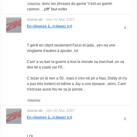
:coucou: donc les phrases du genre "c'est un gamin
camron.....pfff" faut eviter
storm-dv
-
Ven 02 Mar 2007
En réponse à...(cliquez ici)
0
T genti en citant seulement Fat jo et jada...yen na une
vingtaine d'autres à ajouter...lol
Cam' a vu kair la guerre à tout le monde sa marchait..on va
dire kil a copié sur Fif...
C bizar on di rien a 50...mais il s'en né pri a Nas, Diddy (il n'y
a pas trés lonten) et même a Jay a une époque...alors. Cam'
n'est pas aussi fou ke sa je pense...
:coucou:
storm-dv
-
Ven 02 Mar 2007
En réponse à...(cliquez ici)
0
LOL