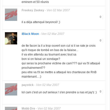
eminem et 50 réunis
Freekey Zeekey
-
Ven 02 Mar 2007
0
il a déja attenqué beyoncé! ;)
iBlack Moon
-
Ven 02 Mar 2007
0
de tte facon la il a trop ouvert son cul si il se rate je crois
qu'il risque de tombé en bas de la falaise...
il va etre attendu au tournant avec tout sa
bon si on faisai un sondage?
qui seras la prochaine victime de cam??? qui va t'il attaqué
prochainement??
peu etre va t'il se mettre a attaqué les chanteuse de RnB
maintenant... ;)
paystick
-
Ven 02 Mar 2007
0
lol cam c'est un ouf serieux ! s'en prendre a nas et jay'z :)
Mobb Dre
-
Ven 02 Mar 2007