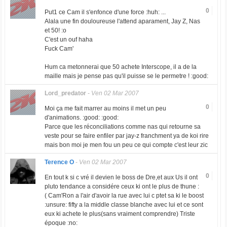
0
Put1 ce Cam il s'enfonce d'une force :huh: ...
Alala une fin douloureuse l'attend aparament, Jay Z, Nas
et 50! :o
C'est un ouf haha
Fuck Cam'
Hum ca metonnerai que 50 achete Interscope, il a de la
maille mais je pense pas qu'il puisse se le permetre ! :good:
Lord_predator
-
Ven 02 Mar 2007
0
Moi ça me fait marrer au moins il met un peu
d'animations. :good: :good:
Parce que les réconciliations comme nas qui retourne sa
veste pour se faire enfiler par jay-z franchment ya de koi rire
mais bon moi je men fou un peu ce qui compte c'est leur zic
Terence O
-
Ven 02 Mar 2007
0
En tout k si c vré il devien le boss de Dre,et aux Us il ont
pluto tendance a considére ceux ki ont le plus de thune :
( Cam'Ron a l'air d'avoir la rue avec lui c ptet sa ki le boost
:unsure: fifty a la middle classe blanche avec lui et ce sont
eux ki achete le plus(sans vraiment comprendre) Triste
époque :no: