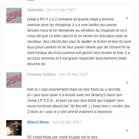
bigdaddy
-
Ven 02 Mar 2007
0
j'etait a NY il y a 2 semaine et quand j'etait a lennox
avenue pour du shopping ,il y a une lambo qui passe
devant nous et on demande au vendeur du magasin ki ce,il
nous dit que ce killa cam et la on rentre en discution avec le
vendeur ,des clients,des mec ki skatter le trotoir et ben ils sont
tous pour camron et ne leur parler meme pas de 50cent ils se
sont moque de nous,camron est genre nino brown la bas, il a
un buzz enorme et il est grave respecter franchement j'etait
bouche be
Freekey Zeekey
-
Ven 02 Mar 2007
0
bah je c pas exactement mais ya une track ou y raconte
je c pas quoi quan il a bossé avec les destiny's dans son
2eme LP S.D.E., et puis ya une diss track qui s'appel "you
must not know about me" (to tha left ;) ) mais bon c contre Jay-
Z donc je c pas si y s'en prend vraiment a beyoncé.
iBlack Moon
-
Ven 02 Mar 2007
0
50 s'etait foutu joe crack et jada sur le dos...