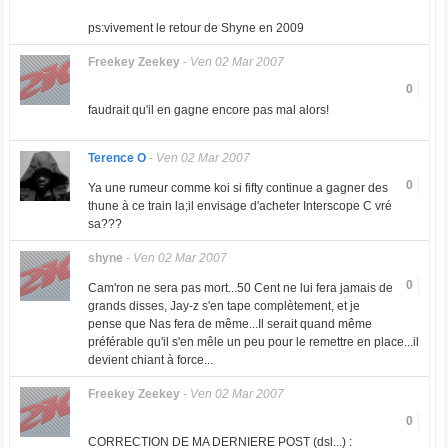
ps:vivement le retour de Shyne en 2009
Freekey Zeekey
-
Ven 02 Mar 2007
0
faudrait qu'il en gagne encore pas mal alors!
Terence O
-
Ven 02 Mar 2007
0
Ya une rumeur comme koi si fifty continue a gagner des
thune à ce train la;il envisage d'acheter Interscope C vré
sa???
shyne
-
Ven 02 Mar 2007
0
Cam'ron ne sera pas mort...50 Cent ne lui fera jamais de
grands disses, Jay-z s'en tape complètement, et je
pense que Nas fera de même...Il serait quand même
préférable qu'il s'en mêle un peu pour le remettre en place...il
devient chiant à force...
Freekey Zeekey
-
Ven 02 Mar 2007
0
CORRECTION DE MA DERNIERE POST (dsl...) :