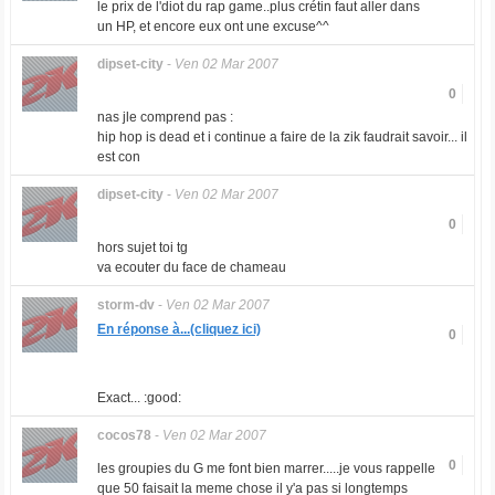
le prix de l'diot du rap game..plus crétin faut aller dans
un HP, et encore eux ont une excuse^^
dipset-city
-
Ven 02 Mar 2007
0
nas jle comprend pas :
hip hop is dead et i continue a faire de la zik faudrait savoir... il
est con
dipset-city
-
Ven 02 Mar 2007
0
hors sujet toi tg
va ecouter du face de chameau
storm-dv
-
Ven 02 Mar 2007
En réponse à...(cliquez ici)
0
Exact... :good:
cocos78
-
Ven 02 Mar 2007
0
les groupies du G me font bien marrer.....je vous rappelle
que 50 faisait la meme chose il y'a pas si longtemps