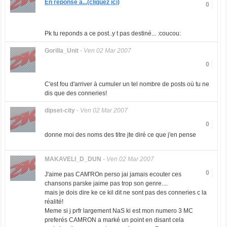
En réponse à...(cliquez ici)
0
Pk tu reponds a ce post..y t pas destiné... :coucou:
Gorilla_Unit
-
Ven 02 Mar 2007
0
C'est fou d'arriver à cumuler un tel nombre de posts où tu ne
dis que des conneries!
dipset-city
-
Ven 02 Mar 2007
0
donne moi des noms des titre jte diré ce que j'en pense
MAKAVELI_D_DUN
-
Ven 02 Mar 2007
0
J'aime pas CAM'ROn perso jai jamais ecouter ces
chansons parske jaime pas trop son genre....
mais je dois dire ke ce kil dit ne sont pas des conneries c la
réalité!
Meme si j prfr largement NaS ki est mon numero 3 MC
preferés CAMRON a marké un point en disant cela