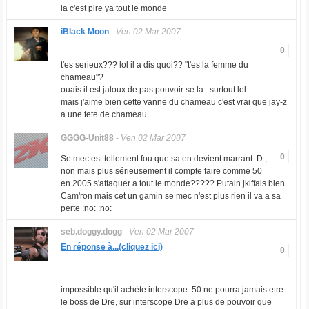
la c'est pire ya tout le monde
iBlack Moon
-
Ven 02 Mar 2007
0
t'es serieux??? lol il a dis quoi?? "t'es la femme du
chameau"?
ouais il est jaloux de pas pouvoir se la...surtout lol
mais j'aime bien cette vanne du chameau c'est vrai que jay-z
a une tete de chameau
GGGG-Unit88
-
Ven 02 Mar 2007
0
Se mec est tellement fou que sa en devient marrant :D ,
non mais plus sérieusement il compte faire comme 50
en 2005 s'attaquer a tout le monde????? Putain jkiffais bien
Cam'ron mais cet un gamin se mec n'est plus rien il va a sa
perte :no: :no:
seb.doggy.dogg
-
Ven 02 Mar 2007
En réponse à...(cliquez ici)
0
impossible qu'il achète interscope. 50 ne pourra jamais etre
le boss de Dre, sur interscope Dre a plus de pouvoir que