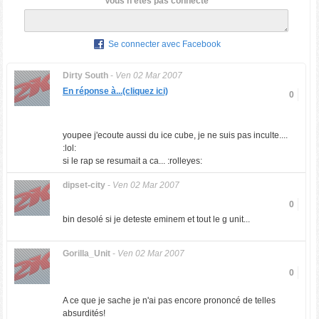
Vous n'êtes pas connecté
Se connecter avec Facebook
Dirty South
-
Ven 02 Mar 2007
En réponse à...(cliquez ici)
0
youpee j'ecoute aussi du ice cube, je ne suis pas inculte....
:lol:
si le rap se resumait a ca... :rolleyes:
dipset-city
-
Ven 02 Mar 2007
0
bin desolé si je deteste eminem et tout le g unit...
Gorilla_Unit
-
Ven 02 Mar 2007
0
A ce que je sache je n'ai pas encore prononcé de telles
absurdités!