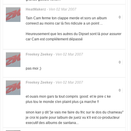
HeatMakerz
-
Ven 02 Mar 2007
0
Tain Cam ferme ton clappe merde et sors un album
correect au moins car là t'es ridicule a un point ...
Heureusement que les autres du Dipset sont là pour assurer
car Cam est complétement dépassé
Freekey Zeekey
-
Ven 02 Mar 2007
0
pas moi ;)
Freekey Zeekey
-
Ven 02 Mar 2007
0
et ouais mon gars ta tout compris :good: et le pire c ke
plus tou le monde s'en plaint plus ça marche !!
sinon kan y dit "je vais me faire du fric sur le dos du chameau"
je croi ki parle pour lalbum de juelz vu k'il est co-producteur
executif des albums de santana...