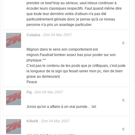
prendre ce beef trop au sérieux, vaut mieux continuer à
écouter leurs classiques respectifs. Faut quand même dire
que toute leur dernière volée d'album n'a pas été
particulièrement géniale donc je pense qu'à ce niveau
peronne n'a pris un avantage particulier.
Calajina
-
Dim 04 Mar 2007
0
Mignon dans le sens son comportement est
mignon.Faudrait tomber assez bas pour poster sur son
physique.^^
C'est pas le contenu de tes posts que je crittiquais, c'est juste
la longueur de la sign qui fesait ramer mon pc, rien de bien
grave au demeurant.
Peace.
Fig
-
Dim 04 Mar 2007
0
Jcrois qu'on a affaire à un vrai puriste... :lol:
Killah8
-
Dim 04 Mar 2007
0