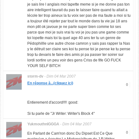
je sais lire l anglais moi tapette meme si je me donne pas ton
aire intelligent taurait du pas te laisser faire quand tu allait a
lécole ter trop aineux la tu voix ser pas de ma faute a moi si tu
a toujour été rejeter par tout le monde dans ta vie jai 18 ans
mon ptit ok javoue je ne parle super bien comme toi ses
parce que moi je suis vrai tu voi je jou pas une game comme
toi lopette mais toi ta quel age 40 ans ter tu un genre de
Pédophillle une autre chose camron y sais pas rapper la Nas
y le détruit ser claire ses koi tu pense toi je pense ke tu pense
trop tu devaris te faire des amis pi pa passer ter soirer sur
lordi sortire un peu voir des gens Criss de fife GO FUCK
YOUR SELF BITCH
storm-dv
-
Dim 04 Mar 2007
En réponse à...(cliquez ici)
0
Entierement d'accord!!!! :good:
Si tu parle de "Jr Writer: Writer's Block 4"
YukmouthnIGGGA
-
Dim 04 Mar 2007
0
En Parlant de Cam'ron donc Du Dipset Est Ce Que