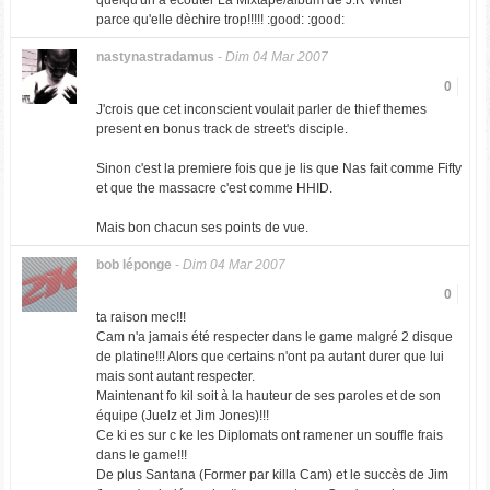
quelqu'un a écouter La Mixtape/album de J.R Writer
parce qu'elle dèchire trop!!!!! :good: :good:
nastynastradamus
-
Dim 04 Mar 2007
0
J'crois que cet inconscient voulait parler de thief themes
present en bonus track de street's disciple.
Sinon c'est la premiere fois que je lis que Nas fait comme Fifty
et que the massacre c'est comme HHID.
Mais bon chacun ses points de vue.
bob léponge
-
Dim 04 Mar 2007
0
ta raison mec!!!
Cam n'a jamais été respecter dans le game malgré 2 disque
de platine!!! Alors que certains n'ont pa autant durer que lui
mais sont autant respecter.
Maintenant fo kil soit à la hauteur de ses paroles et de son
équipe (Juelz et Jim Jones)!!!
Ce ki es sur c ke les Diplomats ont ramener un souffle frais
dans le game!!!
De plus Santana (Former par killa Cam) et le succès de Jim