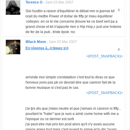
Terence O
-
Sam 03 Mar 2007
0
Sisi hustlin a raison d'équilibrer le débat mm si jpense kil
orait du mettre Power of dollar de fifty pr mieu équilibrer
:rolleyes: en ce ki me concerne jtrouve ke ce beef sert pa a
grand chose et kil n'apporte rien o Hip Hop,c just une histoire
de fer de la pub...triste épok :no:
iBlack Moon
-
Sam 03 Mar 2007
En réponse à...(cliquez ici)
0
<{POST_SNAPBACK}>
arriviste moi simple constatation c'est tout tu diras ce que
t'enveux jvois pas pk on devrait dire que camron fait de la
bonne musique si c'est pas le cas.
<{POST_SNAPBACK}>
j'ai tjrs dis que j'etais neutre et que j'aimais ni camron ni fifty...
pourtant le "hater" que je suis a aimé come home with me a
l'epoque ou ce dernier est sorti
j'ai peut etre mal pris ton post alors qu'il n'y avais aucune
raison apres tout mais c'est quand tu arrive et tu dis "ouais