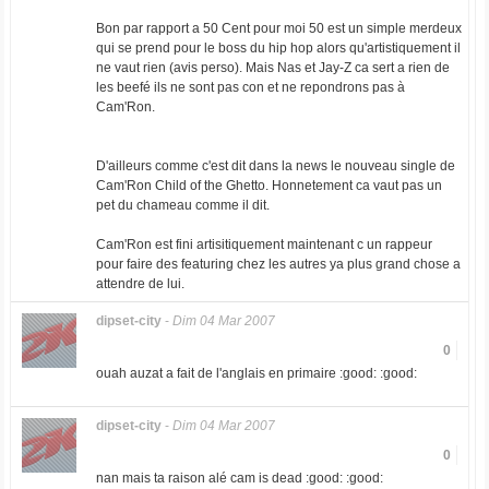
Bon par rapport a 50 Cent pour moi 50 est un simple merdeux
qui se prend pour le boss du hip hop alors qu'artistiquement il
ne vaut rien (avis perso). Mais Nas et Jay-Z ca sert a rien de
les beefé ils ne sont pas con et ne repondrons pas à
Cam'Ron.
D'ailleurs comme c'est dit dans la news le nouveau single de
Cam'Ron Child of the Ghetto. Honnetement ca vaut pas un
pet du chameau comme il dit.
Cam'Ron est fini artisitiquement maintenant c un rappeur
pour faire des featuring chez les autres ya plus grand chose a
attendre de lui.
dipset-city
-
Dim 04 Mar 2007
0
ouah auzat a fait de l'anglais en primaire :good: :good:
dipset-city
-
Dim 04 Mar 2007
0
nan mais ta raison alé cam is dead :good: :good: