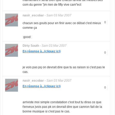
maintenant il serai bien que chacun arrete de mettres des
com du genre "jm rien de fifty vive cam"ect
nasir_escobar
-
Sam 03 Mar 2007
0
chacun ses gouts pour en finir avec ce débat c'est mieux
comme ça
:good:
Dirty South
-
Sam 03 Mar 2007
En réponse à...(cliquez ici)
0
je vois pas pq on devrait dire que tu as raison si c'est pas le
cas.
nasir_escobar
-
Sam 03 Mar 2007
En réponse à...(cliquez ici)
0
arriviste moi simple constatation c'est tout tu diras ce que
t'enveux jvois pas pk on devrait dire que camron fait de la
bonne musique si c'est pas le cas.