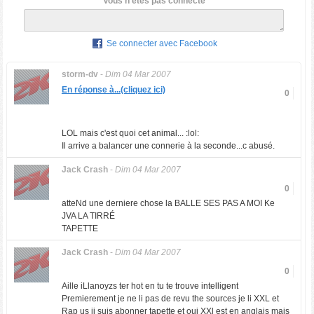
Vous n'êtes pas connecté
Se connecter avec Facebook
storm-dv
-
Dim 04 Mar 2007
En réponse à...(cliquez ici)
0
LOL
mais c'est quoi cet animal... :lol:
Il arrive a balancer une connerie à la seconde...c abusé.
Jack Crash
-
Dim 04 Mar 2007
0
atteNd une derniere chose la BALLE SES PAS A MOI Ke
JVA LA TIRRÉ
TAPETTE
Jack Crash
-
Dim 04 Mar 2007
0
Aille iLlanoyzs ter hot en tu te trouve intelligent
Premierement je ne li pas de revu the sources je li XXL et
Rap us ji suis abonner tapette et oui XXl est en anglais mais