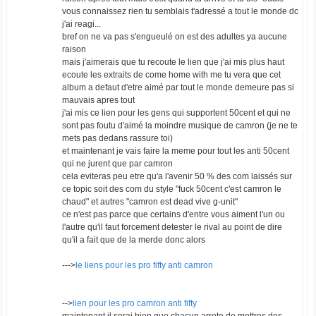
vous connaissez rien tu semblais t'adressé a tout le monde dc
j'ai reagi...
bref on ne va pas s'engueulé on est des adultes ya aucune
raison
mais j'aimerais que tu recoute le lien que j'ai mis plus haut
ecoute les extraits de come home with me tu vera que cet
album a defaut d'etre aimé par tout le monde demeure pas si
mauvais apres tout
j'ai mis ce lien pour les gens qui supportent 50cent et qui ne
sont pas foutu d'aimé la moindre musique de camron (je ne te
mets pas dedans rassure toi)
et maintenant je vais faire la meme pour tout les anti 50cent
qui ne jurent que par camron
cela eviteras peu etre qu'a l'avenir 50 % des com laissés sur
ce topic soit des com du style "fuck 50cent c'est camron le
chaud" et autres "camron est dead vive g-unit"
ce n'est pas parce que certains d'entre vous aiment l'un ou
l'autre qu'il faut forcement detester le rival au point de dire
qu'il a fait que de la merde
donc alors
--->
le liens pour les pro fifty anti camron
-->
lien pour les pro camron anti fifty