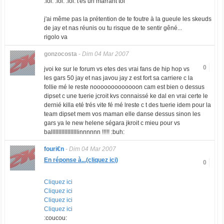
:lol: :lol: :lol: t'es un marrant toi
j'ai même pas la prétention de te foutre à la gueule les skeuds
de jay et nas réunis ou tu risque de te sentir gêné...
rigolo va
gonzocosta
-
Dim 04 Mar 2007
0
jvoi ke sur le forum vs etes des vrai fans de hip hop vs
les gars 50 jay et nas javou jay z est fort sa carriere c la
follie mé le reste nooooooooooooon cam est bien o dessus
dipset c une tuerie jcroit kvs connaissé ke dal en vrai certe le
dernié killa eté trés vite fé mé lreste c t des tuerie idem pour la
team dipset mem vos maman elle danse dessus sinon les
gars ya le new helene ségara jkroit c mieu pour vs
ballllllllllllllllllinnnnnn !!!!! :buh:
fouri€n
-
Dim 04 Mar 2007
En réponse à...(cliquez ici)
0
Cliquez ici
Cliquez ici
Cliquez ici
Cliquez ici
:coucou: