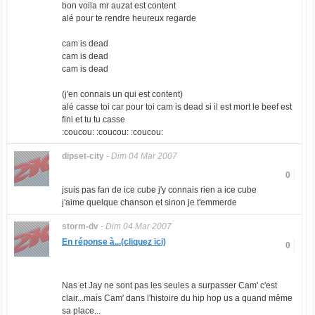
bon voila mr auzat est content
alé pour te rendre heureux regarde
cam is dead
cam is dead
cam is dead
(j'en connais un qui est content)
alé casse toi car pour toi cam is dead si il est mort le beef est
fini et tu tu casse
:coucou: :coucou: :coucou:
dipset-city
-
Dim 04 Mar 2007
0
jsuis pas fan de ice cube j'y connais rien a ice cube
j'aime quelque chanson et sinon je t'emmerde
storm-dv
-
Dim 04 Mar 2007
En réponse à...(cliquez ici)
0
Nas et Jay ne sont pas les seules a surpasser Cam' c'est
clair...mais Cam' dans l'histoire du hip hop us a quand même
sa place...