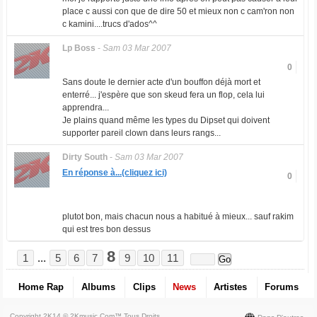
place c aussi con que de dire 50 et mieux non c cam'ron non
c kamini....trucs d'ados^^
Lp Boss
-
Sam 03 Mar 2007
0
Sans doute le dernier acte d'un bouffon déjà mort et
enterré... j'espère que son skeud fera un flop, cela lui
apprendra...
Je plains quand même les types du Dipset qui doivent
supporter pareil clown dans leurs rangs...
Dirty South
-
Sam 03 Mar 2007
En réponse à...(cliquez ici)
0
plutot bon, mais chacun nous a habitué à mieux... sauf rakim
qui est tres bon dessus
8
1
...
5
6
7
9
10
11
Home Rap
Albums
Clips
News
Artistes
Forums
Copyright 2K14 © 2Kmusic.com™
Tous Droits