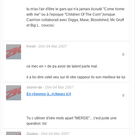
tu m'as l'air d'être le gars qui n'a jamais écouté "Come home
with me" ou à l'epoque "Children Of The Corn",lorsque
Cam'ron collaborait avec Digga, Mase, Bloodshed, Mc Gruff
et Big L. :coucou:
fresh
-
Dim 04 Mar 2007
0
ce mec en + de pa avoir de talent parle mal.
il a bo dire cekil veu sur lé otre rappeur ils son meilleur ke lui
storm-dv
-
Dim 04 Mar 2007
En réponse à...(cliquez ici)
0
Tu c utiliser d'otre mots apart "MERDE"... c'est juste une
question :lol:
Zouloo
-
Dim 04 Mar 2007