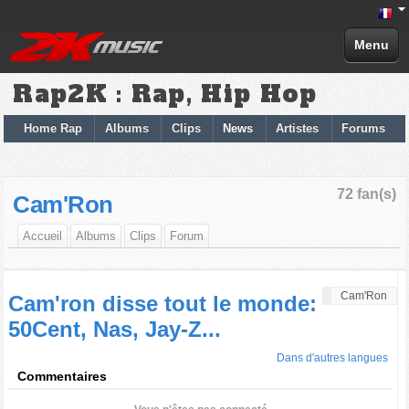
Menu
Rap2K : Rap, Hip Hop
Home Rap
Albums
Clips
News
Artistes
Forums
72 fan(s)
Cam'Ron
Accueil
Albums
Clips
Forum
Cam'Ron
Cam'ron disse tout le monde:
50Cent, Nas, Jay-Z...
Dans d'autres langues
Commentaires