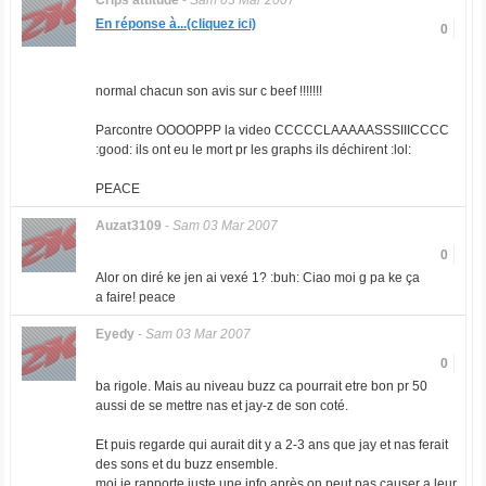
Crips attitude
-
Sam 03 Mar 2007
En réponse à...(cliquez ici)
0
normal chacun son avis sur c beef !!!!!!!
Parcontre OOOOPPP la video CCCCCLAAAAASSSIIICCCC
:good: ils ont eu le mort pr les graphs ils déchirent :lol:
PEACE
Auzat3109
-
Sam 03 Mar 2007
0
Alor on diré ke jen ai vexé 1? :buh: Ciao moi g pa ke ça
a faire! peace
Eyedy
-
Sam 03 Mar 2007
0
ba rigole. Mais au niveau buzz ca pourrait etre bon pr 50
aussi de se mettre nas et jay-z de son coté.
Et puis regarde qui aurait dit y a 2-3 ans que jay et nas ferait
des sons et du buzz ensemble.
moi je rapporte juste une info après on peut pas causer a leur