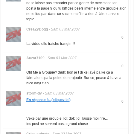
ne te laisse pas emporter par ce genre de mec matte ton
post à la page 9 ou tu kiff des beefs interne entre groupie alor
ne te fou pas dans ce sac mem s'il n'a rien à faire dans ce
topic
CreaZyDogg
-
Sam 03 Mar 2007
0
La vidéo elle fraiche frangin !!!
Auzat3109
-
Sam 03 Mar 2007
0
Oh! Me a Groupie? :huh: bon je t di ke javé pa ke ça a
faire alor c pa la peine den rajouté. Sur ce, peace & have a
nice day! ciao
storm-dv
-
Sam 03 Mar 2007
En réponse à...(cliquez ici)
0
Véxé par une groupie :lol: :lol: :lol: laisse moi rire...
tes post ne servent pas a grand chose...