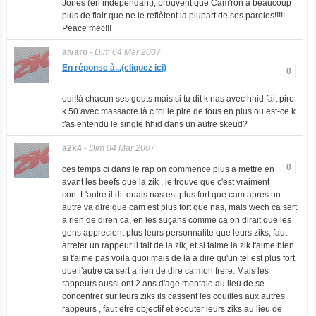
Jones (en indépendant), prouvent que Cam'ron a beaucoup
plus de flair que ne le reflètent la plupart de ses paroles!!!!!
Peace mec!!!
alvaro
-
Dim 04 Mar 2007
En réponse à...(cliquez ici)
0
oui!!à chacun ses gouts mais si tu dit k nas avec hhid fait pire
k 50 avec massacre là c toi le pire de tous en plus ou est-ce k
t'as entendu le single hhid dans un autre skeud?
a2k4
-
Dim 04 Mar 2007
0
ces temps ci dans le rap on commence plus a mettre en
avant les beefs que la zik , je trouve que c'est vraiment
con. L'autre il dit ouais nas est plus fort que cam apres un
autre va dire que cam est plus fort que nas, mais wech ca sert
a rien de diren ca, en les suçans comme ca on dirait que les
gens apprecient plus leurs personnalite que leurs ziks, faut
arreter un rappeur il fait de la zik, et si taime la zik t'aime bien
si t'aime pas voila quoi mais de la a dire qu'un tel est plus fort
que l'autre ca sert a rien de dire ca mon frere. Mais les
rappeurs aussi ont 2 ans d'age mentale au lieu de se
concentrer sur leurs ziks ils cassent les couilles aux autres
rappeurs , faut etre objectif et ecouter leurs ziks au lieu de