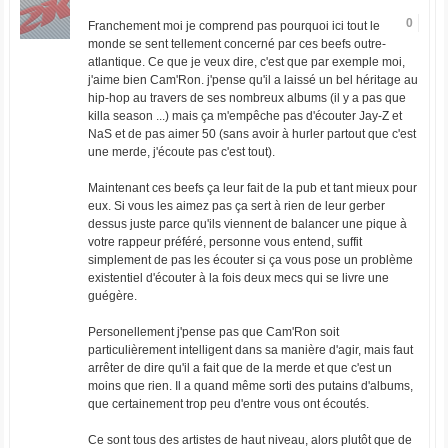
0
Franchement moi je comprend pas pourquoi ici tout le
monde se sent tellement concerné par ces beefs outre-
atlantique. Ce que je veux dire, c'est que par exemple moi,
j'aime bien Cam'Ron. j'pense qu'il a laissé un bel héritage au
hip-hop au travers de ses nombreux albums (il y a pas que
killa season ...) mais ça m'empêche pas d'écouter Jay-Z et
NaS et de pas aimer 50 (sans avoir à hurler partout que c'est
une merde, j'écoute pas c'est tout).
Maintenant ces beefs ça leur fait de la pub et tant mieux pour
eux. Si vous les aimez pas ça sert à rien de leur gerber
dessus juste parce qu'ils viennent de balancer une pique à
votre rappeur préféré, personne vous entend, suffit
simplement de pas les écouter si ça vous pose un problème
existentiel d'écouter à la fois deux mecs qui se livre une
guégère.
Personellement j'pense pas que Cam'Ron soit
particulièrement intelligent dans sa manière d'agir, mais faut
arrêter de dire qu'il a fait que de la merde et que c'est un
moins que rien. Il a quand même sorti des putains d'albums,
que certainement trop peu d'entre vous ont écoutés.
Ce sont tous des artistes de haut niveau, alors plutôt que de