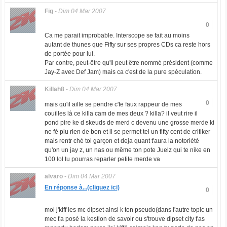
Fig
-
Dim 04 Mar 2007
0
Ca me parait improbable. Interscope se fait au moins
autant de thunes que Fifty sur ses propres CDs ca reste hors
de portée pour lui.
Par contre, peut-être qu'il peut être nommé président (comme
Jay-Z avec Def Jam) mais ca c'est de la pure spéculation.
Killah8
-
Dim 04 Mar 2007
0
mais qu'il aille se pendre c'te faux rappeur de mes
couilles là ce killa cam de mes deux ? killa? il veut rire il
pond pire ke d skeuds de merd c devenu une grosse merde ki
ne fé plu rien de bon et il se permet tel un fifty cent de critiker
mais rentr ché toi garçon et deja quant t'aura la notoriété
qu'on un jay z, un nas ou même ton pote Juelz qui te nike en
100 lol tu pourras reparler petite merde va
alvaro
-
Dim 04 Mar 2007
En réponse à...(cliquez ici)
0
moi j'kiff les mc dipset ainsi k ton pseudo(dans l'autre topic un
mec t'a posé la kestion de savoir ou s'trouve dipset city t'as