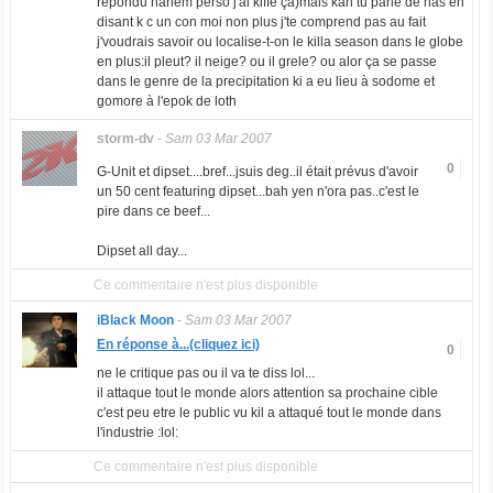
repondu harlem perso j'ai kiffé ça)mais kan tu parle de nas en
disant k c un con moi non plus j'te comprend pas au fait
j'voudrais savoir ou localise-t-on le killa season dans le globe
en plus:il pleut? il neige? ou il grele? ou alor ça se passe
dans le genre de la precipitation ki a eu lieu à sodome et
gomore à l'epok de loth
storm-dv
-
Sam 03 Mar 2007
0
G-Unit et dipset....bref...jsuis deg..il était prévus d'avoir
un 50 cent featuring dipset...bah yen n'ora pas..c'est le
pire dans ce beef...
Dipset all day...
Ce commentaire n'est plus disponible
iBlack Moon
-
Sam 03 Mar 2007
En réponse à...(cliquez ici)
0
ne le critique pas ou il va te diss lol...
il attaque tout le monde alors attention sa prochaine cible
c'est peu etre le public vu kil a attaqué tout le monde dans
l'industrie :lol:
Ce commentaire n'est plus disponible