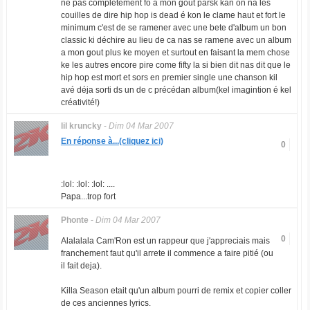
né pas completement fo a mon gout parsk kan on na les
couilles de dire hip hop is dead é kon le clame haut et fort le
minimum c'est de se ramener avec une bete d'album un bon
classic ki déchire au lieu de ca nas se ramene avec un album
a mon gout plus ke moyen et surtout en faisant la mem chose
ke les autres encore pire come fifty la si bien dit nas dit que le
hip hop est mort et sors en premier single une chanson kil
avé déja sorti ds un de c précédan album(kel imagintion é kel
créativité!)
lil kruncky
-
Dim 04 Mar 2007
En réponse à...(cliquez ici)
0
:lol: :lol: :lol: ....
Papa...trop fort
Phonte
-
Dim 04 Mar 2007
0
Alalalala Cam'Ron est un rappeur que j'appreciais mais
franchement faut qu'il arrete il commence a faire pitié (ou
il fait deja).
Killa Season etait qu'un album pourri de remix et copier coller
de ces anciennes lyrics.