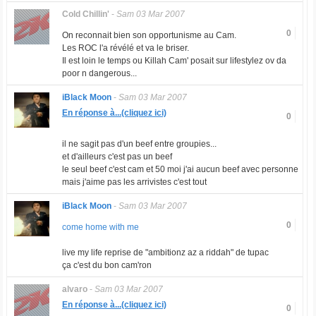
Cold Chillin'
-
Sam 03 Mar 2007
0
On reconnait bien son opportunisme au Cam.
Les ROC l'a révélé et va le briser.
Il est loin le temps ou Killah Cam' posait sur lifestylez ov da
poor n dangerous...
iBlack Moon
-
Sam 03 Mar 2007
En réponse à...(cliquez ici)
0
il ne sagit pas d'un beef entre groupies...
et d'ailleurs c'est pas un beef
le seul beef c'est cam et 50 moi j'ai aucun beef avec personne
mais j'aime pas les arrivistes c'est tout
iBlack Moon
-
Sam 03 Mar 2007
0
come home with me
live my life reprise de "ambitionz az a riddah" de tupac
ça c'est du bon cam'ron
alvaro
-
Sam 03 Mar 2007
En réponse à...(cliquez ici)
0