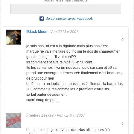
Vous n'êtes pas connecté
Se connecter avec Facebook
iBlack Moon
-
Ven 02 Mar 2007
0
je sais pas j'ai cru a la rigolade mais plus bas c'est
marqué "je vais me faire du fric sur le dos du chameau" en
gros donc rigole t'il vraiment??
ils commencent a faire pitié lui et 50 cent
tte les semaines il ya un nouveau topic sur cam et 50 sa
prend une envergure demesurée finalement c'est beaucoup
de bruit pour rien
bref encore un topic qui depasseras facilement la barre des
200 commentaires comme les 2 premiers d'ailleurs
sa fait parler decidement
sacré coup de pub...
Freekey Zeekey
-
Ven 02 Mar 2007
0
hum perso moi je trouve ps que Nas ait toujours été