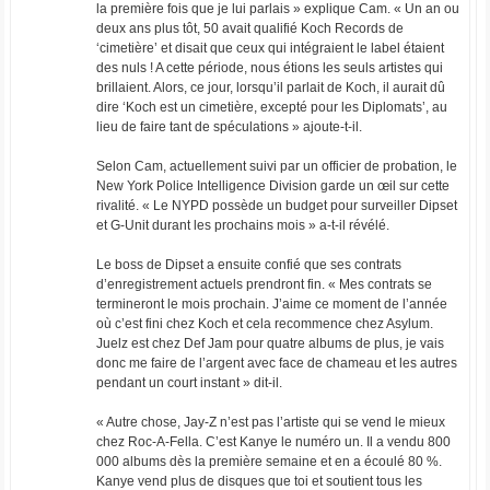
la première fois que je lui parlais » explique Cam. « Un an ou
deux ans plus tôt, 50 avait qualifié Koch Records de
‘cimetière’ et disait que ceux qui intégraient le label étaient
des nuls ! A cette période, nous étions les seuls artistes qui
brillaient. Alors, ce jour, lorsqu’il parlait de Koch, il aurait dû
dire ‘Koch est un cimetière, excepté pour les Diplomats’, au
lieu de faire tant de spéculations » ajoute-t-il.
Selon Cam, actuellement suivi par un officier de probation, le
New York Police Intelligence Division garde un œil sur cette
rivalité. « Le NYPD possède un budget pour surveiller Dipset
et G-Unit durant les prochains mois » a-t-il révélé.
Le boss de Dipset a ensuite confié que ses contrats
d’enregistrement actuels prendront fin. « Mes contrats se
termineront le mois prochain. J’aime ce moment de l’année
où c’est fini chez Koch et cela recommence chez Asylum.
Juelz est chez Def Jam pour quatre albums de plus, je vais
donc me faire de l’argent avec face de chameau et les autres
pendant un court instant » dit-il.
« Autre chose, Jay-Z n’est pas l’artiste qui se vend le mieux
chez Roc-A-Fella. C’est Kanye le numéro un. Il a vendu 800
000 albums dès la première semaine et en a écoulé 80 %.
Kanye vend plus de disques que toi et soutient tous les