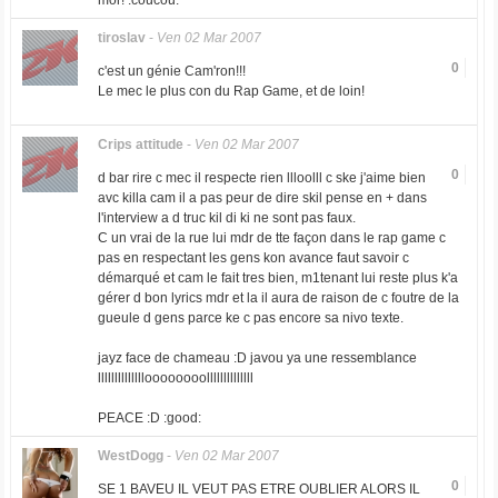
mor! :coucou:
tiroslav
-
Ven 02 Mar 2007
0
c'est un génie Cam'ron!!!
Le mec le plus con du Rap Game, et de loin!
Crips attitude
-
Ven 02 Mar 2007
0
d bar rire c mec il respecte rien llloolll c ske j'aime bien
avc killa cam il a pas peur de dire skil pense en + dans
l'interview a d truc kil di ki ne sont pas faux.
C un vrai de la rue lui mdr de tte façon dans le rap game c
pas en respectant les gens kon avance faut savoir c
démarqué et cam le fait tres bien, m1tenant lui reste plus k'a
gérer d bon lyrics mdr et la il aura de raison de c foutre de la
gueule d gens parce ke c pas encore sa nivo texte.
jayz face de chameau :D javou ya une ressemblance
lllllllllllllloooooooollllllllllllll
PEACE :D :good:
WestDogg
-
Ven 02 Mar 2007
0
SE 1 BAVEU IL VEUT PAS ETRE OUBLIER ALORS IL