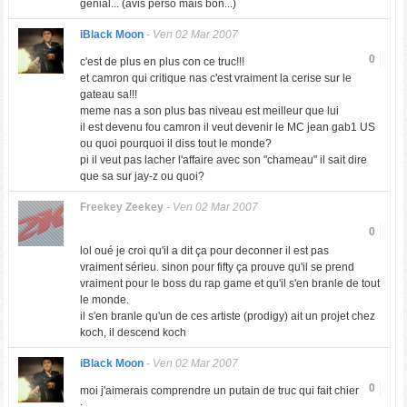
génial... (avis perso mais bon...)
iBlack Moon
-
Ven 02 Mar 2007
0
c'est de plus en plus con ce truc!!!
et camron qui critique nas c'est vraiment la cerise sur le
gateau sa!!!
meme nas a son plus bas niveau est meilleur que lui
il est devenu fou camron il veut devenir le MC jean gab1 US
ou quoi pourquoi il diss tout le monde?
pi il veut pas lacher l'affaire avec son "chameau" il sait dire
que sa sur jay-z ou quoi?
Freekey Zeekey
-
Ven 02 Mar 2007
0
lol oué je croi qu'il a dit ça pour deconner il est pas
vraiment sérieu. sinon pour fifty ça prouve qu'il se prend
vraiment pour le boss du rap game et qu'il s'en branle de tout
le monde.
il s'en branle qu'un de ces artiste (prodigy) ait un projet chez
koch, il descend koch
iBlack Moon
-
Ven 02 Mar 2007
0
moi j'aimerais comprendre un putain de truc qui fait chier