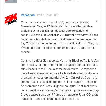
Rédaction
-
Ven 02 Mar 2007
0
Cam’ron est intervenu sur Hot 97, dans l’émission de
Funkmaster Flex, le 27 février dernier, pour discuter des
projets à venir des Diplomats ainsi que de sa rivalité
continuelle avec 50 Cent et Jay-Z. Durant l’interview, le boss
de Dipset a félicité l’homme qu’il dit servir d’entremetteur à
Jay-Z, a donné son opinion sur la nouvelle vidéo de Nas, et a
révélé qu’il pourrait bien signer avec Def Jam dans un futur
proche.
Comme il a déjà été rapporté, Memphis Bleek et Tru Life s’en
sont pris à Cam’ron et ses affiliés de Dipset sur un clip qui a
fait surface sur YouTube la semaine dernière. Le rappeur a
par ailleurs refusé de reconnaître les artistes de Roc-A-Fella
et a commencé à réprimander Jay-Z. « Qui est-ce ? Je ne le
connais pas » s’est-il moqué de Tru Life. « Je n’ai jamais eu
de problème avec Bleek. J’ignore pourquoi il est impliqué »
continue-t-il. « Par contre, j’ai toujours un problème avec Jay-
Z, vous savez pourquoi ? Parce qu’il appelle Juan ‘OG’ alors
que celui-ci est plus jeune que lui » lance-t-il.