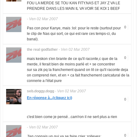
FOU LA MERDE SE TOU KAN FITY.NAS ET JAY Z VA LE
PRENDRE DANS LES MAIN IL VA VOIR SE KOI 1 BEEF
-
Ven 02 Mar 2007
0
Pas con pour Kanye, mais :lol: pour le reste (surtout pour
le clip de Nas qui sort, ce qui est rare ces temps-ci, du
banal).
the real godfather
-
Ven 02 Mar 2007
0
mais keskon s'en branle de ce qu'il raconte,c que de la
merde, il ferait bien de moins parlé et + se concentrer
sur sa zik pq la franchement quand on lit ce qu'il raconte deja
on comprend rien, et en + ca fait franchement caricatural de la
connerie a l'état pure
seb.doggy.dogg
-
Ven 02 Mar 2007
En réponse à...(cliquez ici)
0
c'est bien come je pensé...cam'ron il ne sert plus a rien
-
Ven 02 Mar 2007
0
J'en connais un qui va se faire crier :rolleyes: