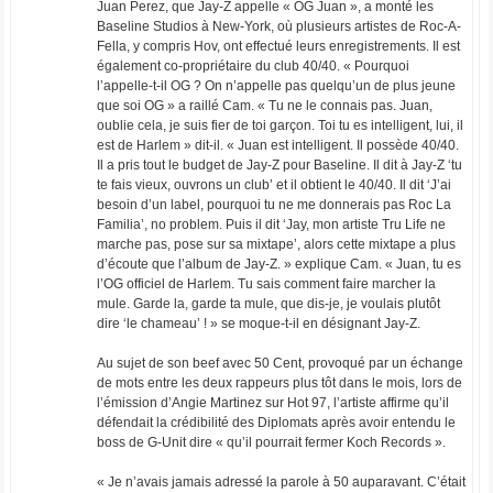
Juan Perez, que Jay-Z appelle « OG Juan », a monté les
Baseline Studios à New-York, où plusieurs artistes de Roc-A-
Fella, y compris Hov, ont effectué leurs enregistrements. Il est
également co-propriétaire du club 40/40. « Pourquoi
l’appelle-t-il OG ? On n’appelle pas quelqu’un de plus jeune
que soi OG » a raillé Cam. « Tu ne le connais pas. Juan,
oublie cela, je suis fier de toi garçon. Toi tu es intelligent, lui, il
est de Harlem » dit-il. « Juan est intelligent. Il possède 40/40.
Il a pris tout le budget de Jay-Z pour Baseline. Il dit à Jay-Z ‘tu
te fais vieux, ouvrons un club’ et il obtient le 40/40. Il dit ‘J’ai
besoin d’un label, pourquoi tu ne me donnerais pas Roc La
Familia’, no problem. Puis il dit ‘Jay, mon artiste Tru Life ne
marche pas, pose sur sa mixtape’, alors cette mixtape a plus
d’écoute que l’album de Jay-Z. » explique Cam. « Juan, tu es
l’OG officiel de Harlem. Tu sais comment faire marcher la
mule. Garde la, garde ta mule, que dis-je, je voulais plutôt
dire ‘le chameau’ ! » se moque-t-il en désignant Jay-Z.
Au sujet de son beef avec 50 Cent, provoqué par un échange
de mots entre les deux rappeurs plus tôt dans le mois, lors de
l’émission d’Angie Martinez sur Hot 97, l’artiste affirme qu’il
défendait la crédibilité des Diplomats après avoir entendu le
boss de G-Unit dire « qu’il pourrait fermer Koch Records ».
« Je n’avais jamais adressé la parole à 50 auparavant. C’était