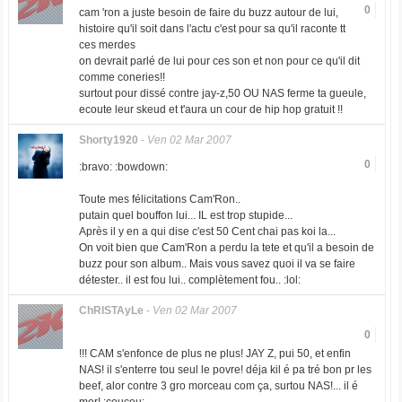
0
cam 'ron a juste besoin de faire du buzz autour de lui,
histoire qu'il soit dans l'actu c'est pour sa qu'il raconte tt
ces merdes
on devrait parlé de lui pour ces son et non pour ce qu'il dit
comme coneries!!
surtout pour dissé contre jay-z,50 OU NAS ferme ta gueule,
ecoute leur skeud et t'aura un cour de hip hop gratuit !!
Shorty1920
-
Ven 02 Mar 2007
0
:bravo: :bowdown:
Toute mes félicitations Cam'Ron..
putain quel bouffon lui... IL est trop stupide...
Après il y en a qui dise c'est 50 Cent chai pas koi la...
On voit bien que Cam'Ron a perdu la tete et qu'il a besoin de
buzz pour son album.. Mais vous savez quoi il va se faire
détester.. il est fou lui.. complètement fou.. :lol:
ChRISTAyLe
-
Ven 02 Mar 2007
0
!!! CAM s'enfonce de plus ne plus! JAY Z, pui 50, et enfin
NAS! il s'enterre tou seul le povre! déja kil é pa tré bon pr les
beef, alor contre 3 gro morceau com ça, surtou NAS!... il é