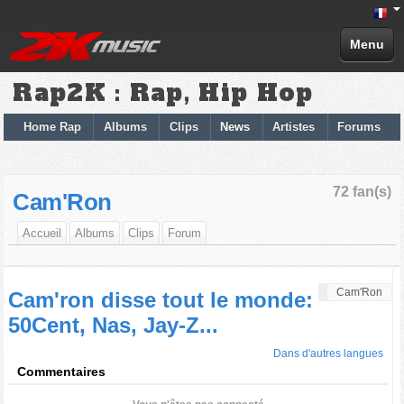
Menu
Rap2K : Rap, Hip Hop
Home Rap
Albums
Clips
News
Artistes
Forums
72 fan(s)
Cam'Ron
Accueil
Albums
Clips
Forum
Cam'Ron
Cam'ron disse tout le monde:
50Cent, Nas, Jay-Z...
Dans d'autres langues
Commentaires