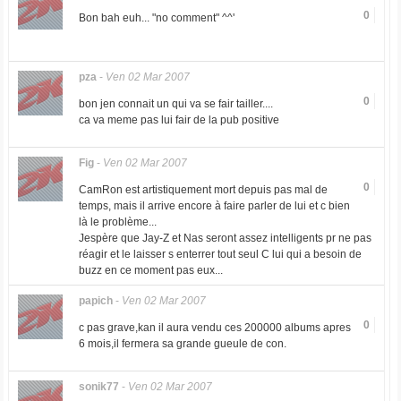
0
Bon bah euh... "no comment" ^^'
pza
-
Ven 02 Mar 2007
0
bon jen connait un qui va se fair tailler....
ca va meme pas lui fair de la pub positive
Fig
-
Ven 02 Mar 2007
0
CamRon est artistiquement mort depuis pas mal de
temps, mais il arrive encore à faire parler de lui et c bien
là le problème...
Jespère que Jay-Z et Nas seront assez intelligents pr ne pas
réagir et le laisser s enterrer tout seul C lui qui a besoin de
buzz en ce moment pas eux...
papich
-
Ven 02 Mar 2007
0
c pas grave,kan il aura vendu ces 200000 albums apres
6 mois,il fermera sa grande gueule de con.
sonik77
-
Ven 02 Mar 2007