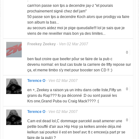
:
cam'ron passe son tps a decendre jay-z "et pourais
prochainement signé chez def jam"
50 passe son tps a decendre Koch alors que prodigy va faire
son album la bas...
au secours aidez moi je pige queudalle!!! lol je sais que je
viens de me reveiller mais bon ya des limites...
Freekey Zeekey
-
Ven 02 Mar 2007
0
ben faut croire que beefer pôur se faire de la pub c
devenu normal: en tout cas toute la carriere de fifty repose sur
ça, et meme timbo s'y met pour booster son CD !! :)
Terence O
-
Ven 02 Mar 2007
0
en +, Zeekey a raison ya un intru dans cette liste,Fifty un
grans du Rap??? fo pa déconné :D ou sont passé les
Krs one,Grand Puba ou Craig Mack???? :(
Terence O
-
Ven 02 Mar 2007
0
Cam est dead lol,C dommage parcekil avait amener une
petite bouffé d'air aux Hip Hop ya kelkes année déja.mé
kelkun sai pourkoi il est en beef avc tt c emcee(a part pr se
faire de la pub) ?