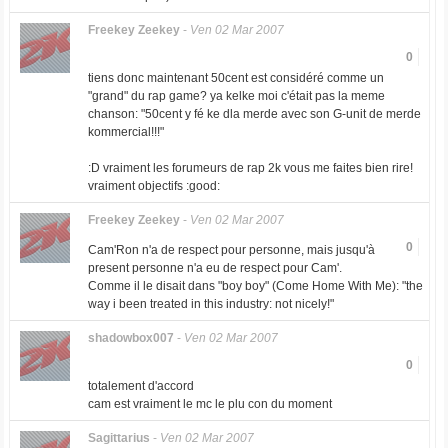
Freekey Zeekey
-
Ven 02 Mar 2007
0
tiens donc maintenant 50cent est considéré comme un
"grand" du rap game? ya kelke moi c'était pas la meme
chanson: "50cent y fé ke dla merde avec son G-unit de merde
kommercial!!!"
:D vraiment les forumeurs de rap 2k vous me faites bien rire!
vraiment objectifs :good:
Freekey Zeekey
-
Ven 02 Mar 2007
0
Cam'Ron n'a de respect pour personne, mais jusqu'à
present personne n'a eu de respect pour Cam'.
Comme il le disait dans "boy boy" (Come Home With Me): "the
way i been treated in this industry: not nicely!"
shadowbox007
-
Ven 02 Mar 2007
0
totalement d'accord
cam est vraiment le mc le plu con du moment
Sagittarius
-
Ven 02 Mar 2007