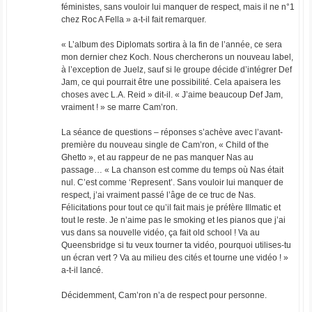
féministes, sans vouloir lui manquer de respect, mais il ne n°1
chez Roc A Fella » a-t-il fait remarquer.
« L’album des Diplomats sortira à la fin de l’année, ce sera
mon dernier chez Koch. Nous chercherons un nouveau label,
à l’exception de Juelz, sauf si le groupe décide d’intégrer Def
Jam, ce qui pourrait être une possibilité. Cela apaisera les
choses avec L.A. Reid » dit-il. « J’aime beaucoup Def Jam,
vraiment ! » se marre Cam’ron.
La séance de questions – réponses s’achève avec l’avant-
première du nouveau single de Cam’ron, « Child of the
Ghetto », et au rappeur de ne pas manquer Nas au
passage… « La chanson est comme du temps où Nas était
nul. C’est comme ‘Represent’. Sans vouloir lui manquer de
respect, j’ai vraiment passé l’âge de ce truc de Nas.
Félicitations pour tout ce qu’il fait mais je préfère Illmatic et
tout le reste. Je n’aime pas le smoking et les pianos que j’ai
vus dans sa nouvelle vidéo, ça fait old school ! Va au
Queensbridge si tu veux tourner ta vidéo, pourquoi utilises-tu
un écran vert ? Va au milieu des cités et tourne une vidéo ! »
a-t-il lancé.
Décidemment, Cam’ron n’a de respect pour personne.