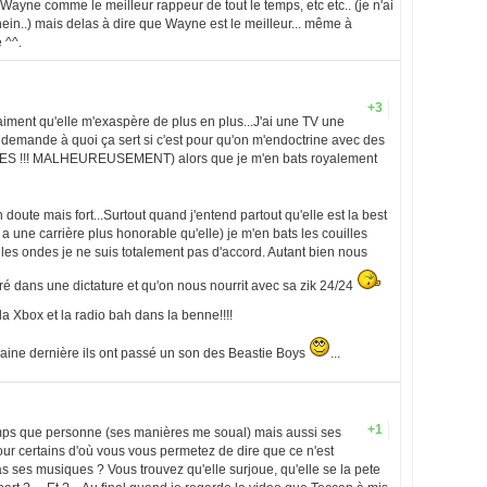
l Wayne comme le meilleur rappeur de tout le temps, etc etc.. (je n'ai
hein..) mais delas à dire que Wayne est le meilleur... même à
 ^^.
+3
iment qu'elle m'exaspère de plus en plus...J'ai une TV une
 demande à quoi ça sert si c'est pour qu'on m'endoctrine avec des
S !!! MALHEUREUSEMENT) alors que je m'en bats royalement
n doute mais fort...Surtout quand j'entend partout qu'elle est la best
 une carrière plus honorable qu'elle) je m'en bats les couilles
les ondes je ne suis totalement pas d'accord. Autant bien nous
ré dans une dictature et qu'on nous nourrit avec sa zik 24/24
 la Xbox et la radio bah dans la benne!!!!
maine dernière ils ont passé un son des Beastie Boys
...
1
+1
emps que personne (ses manières me soual) mais aussi ses
pour certains d'où vous vous permetez de dire que ce n'est
as ses musiques ? Vous trouvez qu'elle surjoue, qu'elle se la pete