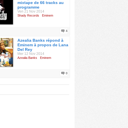
mixtape de 66 tracks au
programme
Ven 21 Nov 2014
Shady Records
Eminem
4
Azealia Banks répond à
Eminem à propos de Lana
Del Rey
Mer 12 Nov 2014
Azealia Banks
Eminem
0