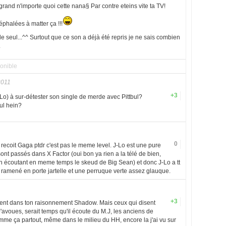
grand n'importe quoi cette nana§ Par contre eteins vite ta TV!
éphalées à matter ça !!!
le seul...^^ Surtout que ce son a déjà été repris je ne sais combien
.
onible
2011
+3
J-Lo) à sur-détester son single de merde avec Pittbul?
ul hein?
0
 recoit Gaga ptdr c'est pas le meme level. J-Lo est une pure
nt passés dans X Factor (oui bon ya rien a la télé de bien,
e en écoutant en meme temps le skeud de Big Sean) et donc J-Lo a tt
 ramené en porte jartelle et une perruque verte assez glauque.
1
+3
lement dans ton raisonnement Shadow. Mais ceux qui disent
J'avoues, serait temps qu'il écoute du M.J, les anciens de
omme ça partout, même dans le milieu du HH, encore la j'ai vu sur