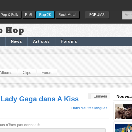
Pop & Folk
RnB
Rap 2K
Rock Metal
FORUMS
p Hop
News
Artistes
Forums
Albums
Clips
Forum
Nouveau
Eminem
 Lady Gaga dans A Kiss
Dans d'autres langues
ous n'êtes pas connecté