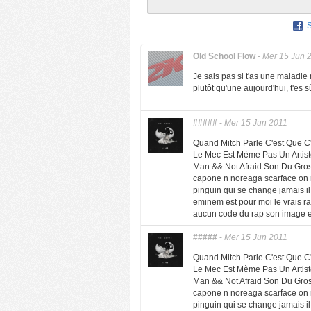
Old School Flow
-
Mer 15 Jun 
Je sais pas si t'as une maladie m
plutôt qu'une aujourd'hui, t'es 
#####
-
Mer 15 Jun 2011
Quand Mitch Parle C'est Que C
Le Mec Est Mème Pas Un Artist
Man && Not Afraid Son Du Gro
capone n noreaga scarface on r
pinguin qui se change jamais il
eminem est pour moi le vrais ra
aucun code du rap son image es
#####
-
Mer 15 Jun 2011
Quand Mitch Parle C'est Que C
Le Mec Est Mème Pas Un Artist
Man && Not Afraid Son Du Gro
capone n noreaga scarface on r
pinguin qui se change jamais il