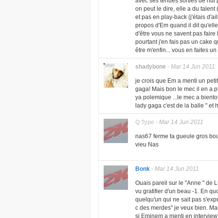
avec ses tenues sorties de nul p
on peut le dire, elle a du talent
et pas en play-back (j'étais d'ail
propos d'Em quand il dit qu'elle
d'être vous ne savent pas faire 
pourtant j'en fais pas un cake q
être m'enfin... vous en faites un
shadybone
-
Mar 14 Jun 2011
je crois que Em a menti un peti
gaga! Mais bon le mec il en a 
ya polemique ...le mec a bientot 4
lady gaga c'est de la balle " et h
Q Type
-
Mar 14 Jun 2011
nas67 ferme ta gueule gros bou
vieu Nas
Bonk
-
Mar 14 Jun 2011
Ouais pareil sur le "Anne " de 
vu gratifier d'un beau -1. En qu
quelqu'un qui ne sait pas s'expr
c des merdes" je veux bien. Mais
si Eminem a menti en intervie