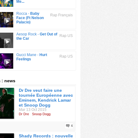
Me...
Rocca -
Baby
Rap Français
Face (Ft Nelson
Palacio)
Aesop Rock -
Get Out of
Rap US
the Car
Gucci Mane -
Hurt
Rap US
Feelings
 : news
Dr Dre veut faire une
tournée Européenne avec
Eminem, Kendrick Lamar
et Snoop Dogg
Mar 13 Oct 2015
Dr Dre
Snoop Dogg
4
Shady Records : nouvelle