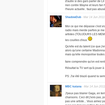
d'autre si des gars parler de Li
rien contre Wayne et leurs fan 
l'heure actuelle.. faut pas abusé
ShadowDub
-
Mar 14 Jun 2011
Moi ce qui me dépasse c'est vra
radio mais merde parfois je me
artistes (TOUJOURS LES MEME
les couilles d'eux.
Qu'elle est du talent (ce que j'e
alors qu'une certaine Madonna a
mais qu'elle monopolise toutes 
faire comprendre qu'on est rent
Résultat la TV sert qu'à jouer à
PS: J'ai été blazé quand la se
MBC katana
-
Mar 14 Jun 201
J'peux pas blairer Gaga, en t
chansons. Ceci dit j'vois pas, 
pas une artiste... Vous aimez p