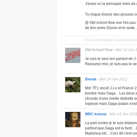
J'avais vu la perruque mais du 
Tu risque d'avoir des grosses c
@ Old school flow non t'es pas 
de fois entre Ozone et le reste..
Ce commentaire n'est plus disp
Old School Flow
-
Mar 14 Jun 
Je suis le seul (en parlant de 
Rassurez-moi, je suis pas le se
Beeda
-
Mar 14 Jun 2011
Mdr TF1 recoit J-Lo et France 2
bombe mais Gaga... Les deux so
j'écoute d'une oreille distrait
explosé mais Gaga putain s'est
MBC katana
-
Mar 14 Jun 201
La part contre je te suis tota
partout que Gaga est la best... 
Madonna etc... Ceci dit c'est c