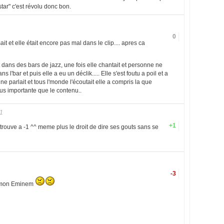
tar" c'est révolu donc bon.
0
t et elle était encore pas mal dans le clip.... apres ca
t dans des bars de jazz, une fois elle chantait et personne ne
ns l'bar et puis elle a eu un déclik..... Elle s'est foutu a poil et a
nne parlait et tous l'monde l'écoutait elle a compris la que
lus importante que le contenu..
1
+1
etrouve a -1 ^^ meme plus le droit de dire ses gouts sans se
-3
e mon Eminem