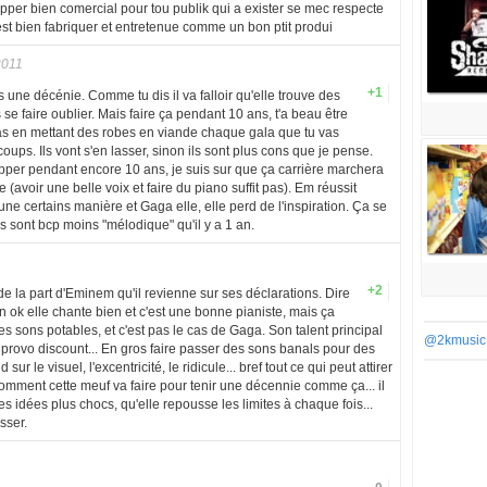
pper bien comercial pour tou publik qui a exister se mec respecte
t bien fabriquer et entretenue comme un bon ptit produi
2011
+1
 une décénie. Comme tu dis il va falloir qu'elle trouve des
e faire oublier. Mais faire ça pendant 10 ans, t'a beau être
 pas en mettant des robes en viande chaque gala que tu vas
oups. Ils vont s'en lasser, sinon ils sont plus cons que je pense.
apper pendant encore 10 ans, je suis sur que ça carrière marchera
e (avoir une belle voix et faire du piano suffit pas). Em réussit
une certains manière et Gaga elle, elle perd de l'inspiration. Ça se
ns sont bcp moins "mélodique" qu'il y a 1 an.
+2
 la part d'Eminem qu'il revienne sur ses déclarations. Dire
on ok elle chante bien et c'est une bonne pianiste, mais ça
des sons potables, et c'est pas le cas de Gaga. Son talent principal
@2kmusic
a provo discount... En gros faire passer des sons banals pour des
ur le visuel, l'excentricité, le ridicule... bref tout ce qui peut attirer
 comment cette meuf va faire pour tenir une décennie comme ça... il
es idées plus chocs, qu'elle repousse les limites à chaque fois...
sser.