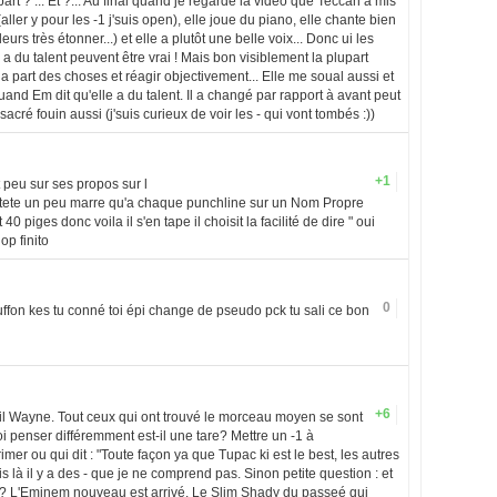
art ? ... Et ?... Au final quand je regarde la video que Teccan à mis
 (aller y pour les -1 j'suis open), elle joue du piano, elle chante bien
leurs très étonner...) et elle a plutôt une belle voix... Donc ui les
 a du talent peuvent être vrai ! Mais bon visiblement la plupart
la part des choses et réagir objectivement... Elle me soual aussi et
uand Em dit qu'elle a du talent. Il a changé par rapport à avant peut
 sacré fouin aussi (j'suis curieux de voir les - qui vont tombés :))
+1
t peu sur ses propos sur l
ptete un peu marre qu'a chaque punchline sur un Nom Propre
0 piges donc voila il s'en tape il choisit la facilité de dire " oui
op finito
0
ffon kes tu conné toi épi change de pseudo pck tu sali ce bon
+6
Lil Wayne. Tout ceux qui ont trouvé le morceau moyen se sont
oi penser différemment est-il une tare? Mettre un -1 à
imer ou qui dit : "Toute façon ya que Tupac ki est le best, les autres
 là il y a des - que je ne comprend pas. Sinon petite question : et
w? L'Eminem nouveau est arrivé. Le Slim Shady du passeé qui