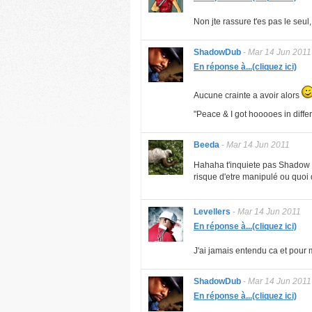
Non jte rassure t'es pas le seul
ShadowDub
-
Mar 14 Jun 2011
En réponse à...(cliquez ici)
Aucune crainte a avoir alors
"Peace & I got hooooes in diffe
Beeda
-
Mar 14 Jun 2011
Hahaha t'inquiete pas Shadow J
risque d'etre manipulé ou quoi 
Levellers
-
Mar 14 Jun 2011
En réponse à...(cliquez ici)
J'ai jamais entendu ca et pour m
ShadowDub
-
Mar 14 Jun 2011
En réponse à...(cliquez ici)