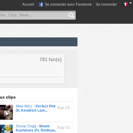
Accueil
Se connecter avec Facebook
Se connecter
781 fan(s)
x clips
Mike WiLL -
Perfect Pint
Rap US
(ft. Kendrick Lam...
Snoop Dogg -
Mount
Rap US
Kushmore (Ft. Redman,