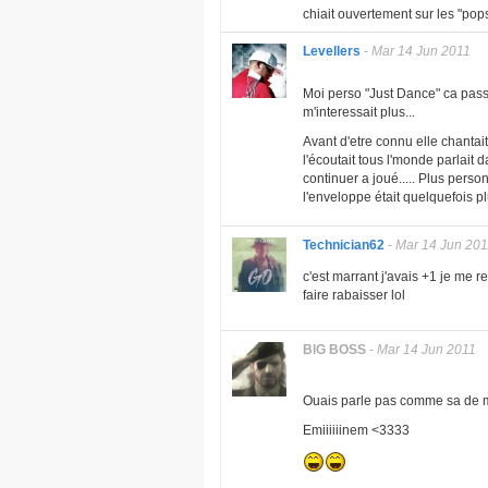
chiait ouvertement sur les "pops
Levellers
-
Mar 14 Jun 2011
Moi perso "Just Dance" ca passai
m'interessait plus...
Avant d'etre connu elle chantai
l'écoutait tous l'monde parlait da
continuer a joué..... Plus perso
l'enveloppe était quelquefois p
Technician62
-
Mar 14 Jun 201
c'est marrant j'avais +1 je me r
faire rabaisser lol
BlG BOSS
-
Mar 14 Jun 2011
Ouais parle pas comme sa d
Emiiiiiinem <3333