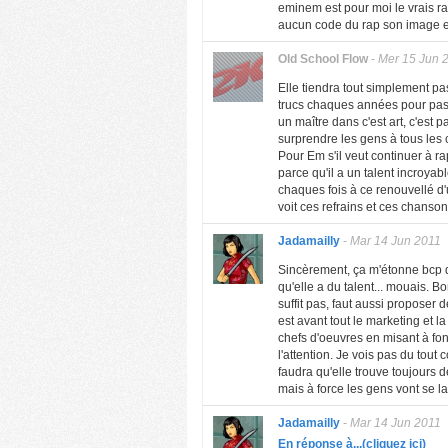
eminem est pour moi le vrais ra
aucun code du rap son image es
Old School Flow
-
Mer 15 Jun 
Elle tiendra tout simplement pas
trucs chaques années pour pas s
un maître dans c'est art, c'est
surprendre les gens à tous les c
Pour Em s'il veut continuer à r
parce qu'il a un talent incroyabl
chaques fois à ce renouvellé d'
voit ces refrains et ces chanso
Jadamailly
-
Mar 14 Jun 2011
Sincèrement, ça m'étonne bcp de
qu'elle a du talent... mouais. B
suffit pas, faut aussi proposer 
est avant tout le marketing et l
chefs d'oeuvres en misant à fond s
l'attention. Je vois pas du tout
faudra qu'elle trouve toujours d
mais à force les gens vont se la
Jadamailly
-
Mar 14 Jun 2011
En réponse à...(cliquez ici)