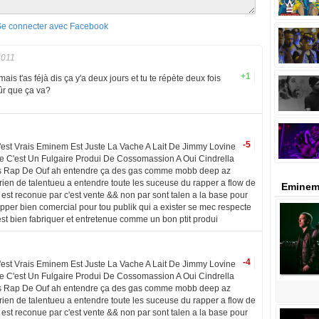
Se connecter avec Facebook
2011
+1
ais t'as féjà dis ça y'a deux jours et tu te répète deux fois
sûr que ça va?
-5
'est Vrais Eminem Est Juste La Vache A Lait De Jimmy Lovine
e C'est Un Fulgaire Produi De Cossomassion A Oui Cindrella
s Rap De Ouf ah entendre ça des gas comme mobb deep az
ien de talentueu a entendre toute les suceuse du rapper a flow de
Eminem
 est reconue par c'est vente && non par sont talen a la base pour
pper bien comercial pour tou publik qui a exister se mec respecte
t bien fabriquer et entretenue comme un bon ptit produi
-4
'est Vrais Eminem Est Juste La Vache A Lait De Jimmy Lovine
e C'est Un Fulgaire Produi De Cossomassion A Oui Cindrella
s Rap De Ouf ah entendre ça des gas comme mobb deep az
ien de talentueu a entendre toute les suceuse du rapper a flow de
 est reconue par c'est vente && non par sont talen a la base pour