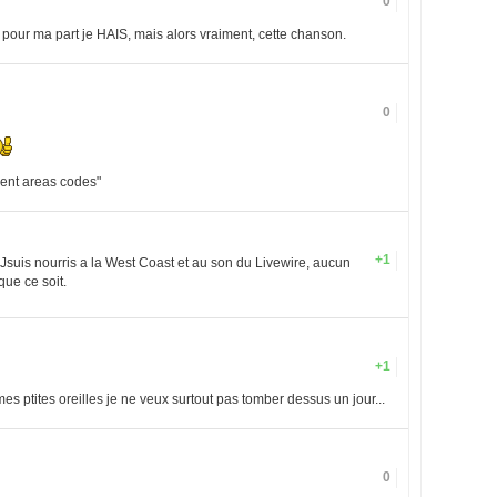
0
, pour ma part je HAIS, mais alors vraiment, cette chanson.
0
rent areas codes"
+1
suis nourris a la West Coast et au son du Livewire, aucun
que ce soit.
+1
es ptites oreilles je ne veux surtout pas tomber dessus un jour...
0