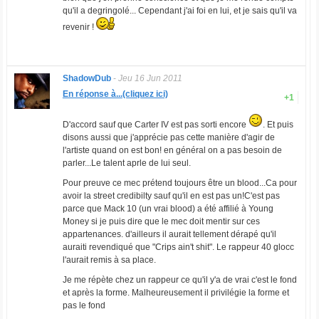
qu'il a degringolé... Cependant j'ai foi en lui, et je sais qu'il va
revenir !
ShadowDub
-
Jeu 16 Jun 2011
En réponse à...(cliquez ici)
+1
D'accord sauf que Carter IV est pas sorti encore
. Et puis
disons aussi que j'apprécie pas cette manière d'agir de
l'artiste quand on est bon! en général on a pas besoin de
parler...Le talent aprle de lui seul.
Pour preuve ce mec prétend toujours être un blood...Ca pour
avoir la street credibilty sauf qu'il en est pas un!C'est pas
parce que Mack 10 (un vrai blood) a été affilié à Young
Money si je puis dire que le mec doit mentir sur ces
appartenances. d'ailleurs il aurait tellement dérapé qu'il
auraiti revendiqué que "Crips ain't shit". Le rappeur 40 glocc
l'aurait remis à sa place.
Je me répète chez un rappeur ce qu'il y'a de vrai c'est le fond
et après la forme. Malheureusement il privilégie la forme et
pas le fond