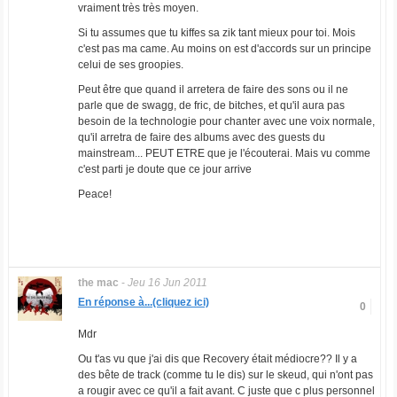
vraiment très très moyen.
Si tu assumes que tu kiffes sa zik tant mieux pour toi. Mois
c'est pas ma came. Au moins on est d'accords sur un principe
celui de ses groopies.
Peut être que quand il arretera de faire des sons ou il ne
parle que de swagg, de fric, de bitches, et qu'il aura pas
besoin de la technologie pour chanter avec une voix normale,
qu'il arretra de faire des albums avec des guests du
mainstream... PEUT ETRE que je l'écouterai. Mais vu comme
c'est parti je doute que ce jour arrive
Peace!
the mac
-
Jeu 16 Jun 2011
En réponse à...(cliquez ici)
0
Mdr
Ou t'as vu que j'ai dis que Recovery était médiocre?? Il y a
des bête de track (comme tu le dis) sur le skeud, qui n'ont pas
a rougir avec ce qu'il a fait avant. C juste que c plus personnel