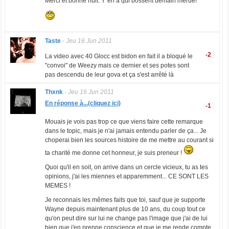
Merci et bonne nuit. Y"en a qui bossent demain merde!
Taste
-
Jeu 16 Jun 2011
-2
La video avec 40 Glocc est bidon en fait il a bloqué le
"convoi" de Weezy mais ce dernier et ses potes sont
pas descendu de leur gova et ça s'est arrêté là
Thxnk
-
Jeu 16 Jun 2011
En réponse à...(cliquez ici)
-1
Mouais je vois pas trop ce que viens faire cette remarque
dans le topic, mais je n'ai jamais entendu parler de ça... Je
choperai bien les sources histoire de me mettre au courant si
ta charité me donne cet honneur, je suis preneur !
Quoi qu'il en soit, on arrive dans un cercle vicieux, tu as tes
opinions, j'ai les miennes et apparemment... CE SONT LES
MEMES !
Je reconnais les mêmes faits que toi, sauf que je supporte
Wayne depuis maintenant plus de 10 ans, du coup tout ce
qu'on peut dire sur lui ne change pas l'image que j'ai de lui
bien que j'en prenne conscience et que je me rende compte