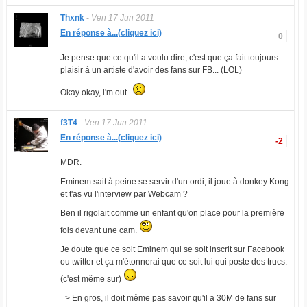
Thxnk
-
Ven 17 Jun 2011
En réponse à...(cliquez ici)
0
Je pense que ce qu'il a voulu dire, c'est que ça fait toujours
plaisir à un artiste d'avoir des fans sur FB... (LOL)
Okay okay, i'm out...
f3T4
-
Ven 17 Jun 2011
En réponse à...(cliquez ici)
-2
MDR.
Eminem sait à peine se servir d'un ordi, il joue à donkey Kong
et t'as vu l'interview par Webcam ?
Ben il rigolait comme un enfant qu'on place pour la première
fois devant une cam.
Je doute que ce soit Eminem qui se soit inscrit sur Facebook
ou twitter et ça m'étonnerai que ce soit lui qui poste des trucs.
(c'est même sur)
=> En gros, il doit même pas savoir qu'il a 30M de fans sur