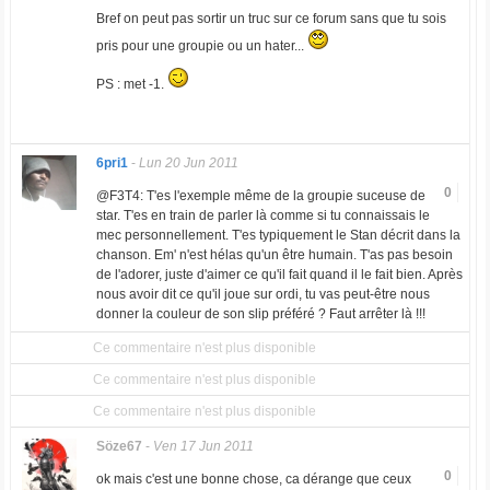
Bref on peut pas sortir un truc sur ce forum sans que tu sois
pris pour une groupie ou un hater...
PS : met -1.
6pri1
-
Lun 20 Jun 2011
0
@F3T4: T'es l'exemple même de la groupie suceuse de
star. T'es en train de parler là comme si tu connaissais le
mec personnellement. T'es typiquement le Stan décrit dans la
chanson. Em' n'est hélas qu'un être humain. T'as pas besoin
de l'adorer, juste d'aimer ce qu'il fait quand il le fait bien. Après
nous avoir dit ce qu'il joue sur ordi, tu vas peut-être nous
donner la couleur de son slip préféré ? Faut arrêter là !!!
Ce commentaire n'est plus disponible
Ce commentaire n'est plus disponible
Ce commentaire n'est plus disponible
Söze67
-
Ven 17 Jun 2011
0
ok mais c'est une bonne chose, ca dérange que ceux