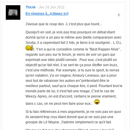
Thxnk
-
Jeu 16 Jun 2011
En réponse à...(cliquez ici)
0
J'avoue que le coup des -1 c'est plus que lourd...
Quoiqu'il en soit, je vois pas trop pourquoi on débat étant
donné qu'on a un peu le même avis (belle comparaison avec
Soulja, il a cependant fait 2 hits, je tiens à le souligner... L.O.L.
). Y'en a qui le considère comme le "Best Rapper Alive" ,
regarde sun peu sur le forum, je viens de voir un gars qui
exprimait une idée plutôt censée : Pour eux, c'est plutôt un
objectif qu'un fait réel, il se sert de ça pour étoffer son buzz,
c'est une méthode. Par exemple, si tu suis le sport, tu verras
qu'en natation, y'a un nageur, Amaury Leveaux, qui a pour
seul but de rabaisser les autres en^prétendant être le
meilleur partout, sauf qu'a chaque fois, il perd. Pourtant tout le
monde parle de lui, il s'est fait une image; C'est le cas de
Weezy. Apres, on est d'accord, certains le pense vraiment,
dans c cas, on ne peut rien faire pour eux...
Si tu fais références à mes arguments, je ne vois pas en quoi
ils seraient trop crus étant donné que je ne suis pas une
groupie de Lil Wayne. J'admire simplement ce qu'il fait.