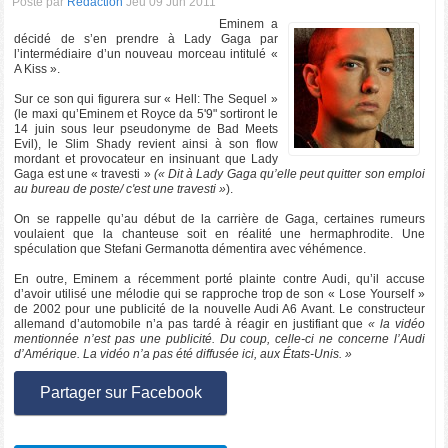
Posté par
Rédaction
Jeu 09 Jun 2011
Eminem a
décidé de s’en prendre à Lady Gaga par
l’intermédiaire d’un nouveau morceau intitulé «
A Kiss ».
Sur ce son qui figurera sur « Hell: The Sequel »
(le maxi qu’Eminem et Royce da 5'9" sortiront le
14 juin sous leur pseudonyme de Bad Meets
Evil), le Slim Shady revient ainsi à son flow
mordant et provocateur en insinuant que Lady
Gaga est une « travesti »
(« Dit à Lady Gaga qu’elle peut quitter son emploi
au bureau de poste/ c'est une travesti »
).
On se rappelle qu’au début de la carrière de Gaga, certaines rumeurs
voulaient que la chanteuse soit en réalité une hermaphrodite. Une
spéculation que Stefani Germanotta démentira avec véhémence.
En outre, Eminem a récemment porté plainte contre Audi, qu’il accuse
d’avoir utilisé une mélodie qui se rapproche trop de son « Lose Yourself »
de 2002 pour une publicité de la nouvelle Audi A6 Avant. Le constructeur
allemand d’automobile n’a pas tardé à réagir en justifiant que
« la vidéo
mentionnée n’est pas une publicité. Du coup, celle-ci ne concerne l’Audi
d’Amérique. La vidéo n’a pas été diffusée ici, aux États-Unis. »
Partager sur Facebook