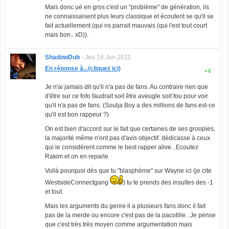
Mais donc ué en gros c'est un "problème" de génération, ils
ne connaissaisent plus leurs classique et écoutent se qu'il se
fait actuellement (qui ns parrait mauvais (qui l'est tout court
mais bon.. xD)).
ShadowDub
-
Jeu 16 Jun 2011
En réponse à...(cliquez ici)
+4
Je n'ai jamais dit qu'il n'a pas de fans. Au contraire rien que
d'être sur ce fofo faudrait soit être aveugle soit fou pour voir
qu'il n'a pas de fans. (
Soulja Boy a des millions de fans est-ce
qu'il est bon rappeur ?
)
On est bien d'accord sur le fait que certaines de ses groopies,
la majorité même n'ont pas d'avis objectif. dédicasse à ceux
qui le considèrent comme le best rapper alive...Ecoutez
Rakim et on en reparle
Voilà pourquoi dès que tu "blasphème" sur Wayne ici (je cite
WestsideConnectgang
) tu te prends des insultes des -1
et tout.
Mais les arguments du genre il a plusieurs fans donc il fait
pas de la merde ou encore c'est pas de la pacotille...Je pense
que c'est très très moyen comme argumentation mais