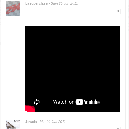
Lasuperclass
-
Sam 25 Jun 2011
0
Jowels
-
Mar 21 Jun 2011