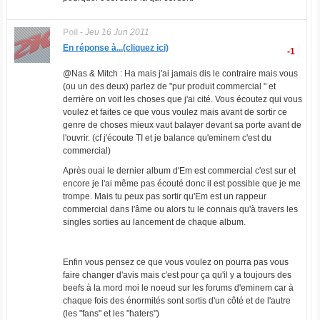
Poil
-
Jeu 16 Jun 2011
En réponse à...(cliquez ici)
-1
@Nas & Mitch : Ha mais j'ai jamais dis le contraire mais vous
(ou un des deux) parlez de "pur produit commercial " et
derrière on voit les choses que j'ai cité. Vous écoutez qui vous
voulez et faites ce que vous voulez mais avant de sortir ce
genre de choses mieux vaut balayer devant sa porte avant de
l'ouvrir. (cf j'écoute TI et je balance qu'eminem c'est du
commercial)
Après ouai le dernier album d'Em est commercial c'est sur et
encore je l'ai même pas écouté donc il est possible que je me
trompe. Mais tu peux pas sortir qu'Em est un rappeur
commercial dans l'âme ou alors tu le connais qu'à travers les
singles sorties au lancement de chaque album.
Enfin vous pensez ce que vous voulez on pourra pas vous
faire changer d'avis mais c'est pour ça qu'il y a toujours des
beefs à la mord moi le noeud sur les forums d'eminem car à
chaque fois des énormités sont sortis d'un côté et de l'autre
(les "fans" et les "haters")