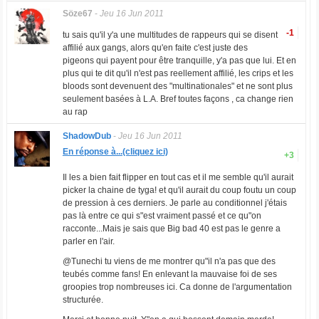
Söze67
-
Jeu 16 Jun 2011
-1
tu sais qu'il y'a une multitudes de rappeurs qui se disent
affilié aux gangs, alors qu'en faite c'est juste des
pigeons qui payent pour être tranquille, y'a pas que lui. Et en
plus qui te dit qu'il n'est pas reellement affilié, les crips et les
bloods sont devenuent des "multinationales" et ne sont plus
seulement basées à L.A. Bref toutes façons , ca change rien
au rap
ShadowDub
-
Jeu 16 Jun 2011
En réponse à...(cliquez ici)
+3
Il les a bien fait flipper en tout cas et il me semble qu'il aurait
picker la chaine de tyga! et qu'il aurait du coup foutu un coup
de pression à ces derniers. Je parle au conditionnel j'étais
pas là entre ce qui s"est vraiment passé et ce qu"on
racconte...Mais je sais que Big bad 40 est pas le genre a
parler en l'air.
@Tunechi tu viens de me montrer qu"il n'a pas que des
teubés comme fans! En enlevant la mauvaise foi de ses
groopies trop nombreuses ici. Ca donne de l'argumentation
structurée.