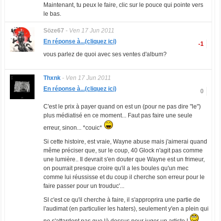
Maintenant, tu peux le faire, clic sur le pouce qui pointe vers
le bas.
Söze67
-
Ven 17 Jun 2011
En réponse à...(cliquez ici)
-1
vous parlez de quoi avec ses ventes d'album?
Thxnk
-
Ven 17 Jun 2011
En réponse à...(cliquez ici)
0
C'est le prix à payer quand on est un (pour ne pas dire "le")
plus médiatisé en ce moment... Faut pas faire une seule
erreur, sinon... *couic*
Si cette histoire, est vraie, Wayne abuse mais j'aimerai quand
même préciser que, sur le coup, 40 Glock n'agit pas comme
une lumière.. Il devrait s'en douter que Wayne est un frimeur,
on pourrait presque croire qu'il a les boules qu'un mec
comme lui réussisse et du coup il cherche son erreur pour le
faire passer pour un trouduc'...
SI c'est ce qu'il cherche à faire, il s'approprira une partie de
l'audimat (en particulier les haters), seulement y'en a plein qui