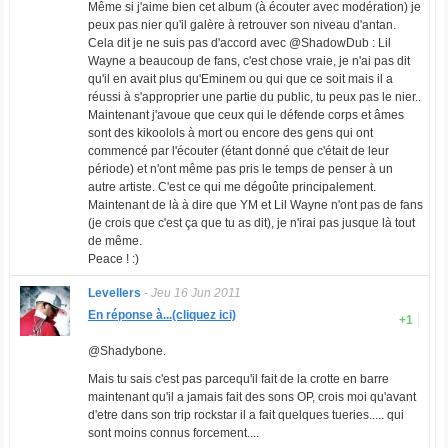
Même si j'aime bien cet album (à écouter avec modération) je
peux pas nier qu'il galère à retrouver son niveau d'antan.
Cela dit je ne suis pas d'accord avec @ShadowDub : Lil
Wayne a beaucoup de fans, c'est chose vraie, je n'ai pas dit
qu'il en avait plus qu'Eminem ou qui que ce soit mais il a
réussi à s'approprier une partie du public, tu peux pas le nier..
Maintenant j'avoue que ceux qui le défende corps et âmes
sont des kikoolols à mort ou encore des gens qui ont
commencé par l'écouter (étant donné que c'était de leur
période) et n'ont même pas pris le temps de penser à un
autre artiste. C'est ce qui me dégoûte principalement.
Maintenant de là à dire que YM et Lil Wayne n'ont pas de fans
(je crois que c'est ça que tu as dit), je n'irai pas jusque là tout
de même.
Peace ! :)
Levellers
-
Jeu 16 Jun 2011
En réponse à...(cliquez ici)
+1
@Shadybone.
Mais tu sais c'est pas parcequ'il fait de la crotte en barre
maintenant qu'il a jamais fait des sons OP, crois moi qu'avant
d'etre dans son trip rockstar il a fait quelques tueries..... qui
sont moins connus forcement....