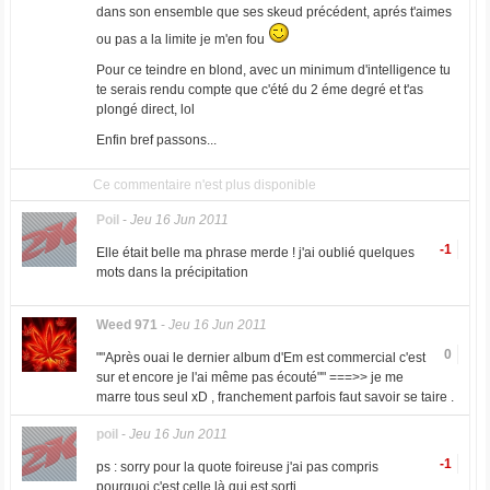
dans son ensemble que ses skeud précédent, aprés t'aimes
ou pas a la limite je m'en fou
Pour ce teindre en blond, avec un minimum d'intelligence tu
te serais rendu compte que c'été du 2 éme degré et t'as
plongé direct, lol
Enfin bref passons...
Ce commentaire n'est plus disponible
Poil
-
Jeu 16 Jun 2011
-1
Elle était belle ma phrase merde ! j'ai oublié quelques
mots dans la précipitation
Weed 971
-
Jeu 16 Jun 2011
0
""Après ouai le dernier album d'Em est commercial c'est
sur et encore je l'ai même pas écouté"" ===>> je me
marre tous seul xD , franchement parfois faut savoir se taire .
poil
-
Jeu 16 Jun 2011
-1
ps : sorry pour la quote foireuse j'ai pas compris
pourquoi c'est celle là qui est sorti