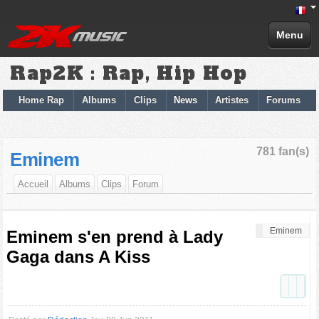
Menu
Rap2K : Rap, Hip Hop
Home Rap
Albums
Clips
News
Artistes
Forums
781 fan(s)
Eminem
Accueil
Albums
Clips
Forum
Eminem
Eminem s'en prend à Lady
Gaga dans A Kiss