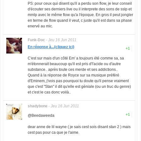
PS: pour ceux qui disent qu'il a perdu son flow, je leur conseil
d'écouter ses derniers live ou il interprete des sons de sslp et
mmlp avec le même flow qu'a l'époque. En gros il peut jongler
en terme de flow quand il veut, c juste qu'il est dans sa phase
enervé au mic.
Funk-Doc
-
Jeu 16 Jun 2011
En réponse à...(cliquez ici)
+1
C'est sur mais d'un côté Em' a toujours été comme sa, sa
m'étonnerait beaucoup qu'il est pris d'l'acide ou d'autre
substance.. après toute ces merde et ses addictions..
Quand à la réponse de Royce sur sa musique préféré
d'Eminem, j'vois pas pourquoi tu doute qu'il pense vraiment
que c'est "Stan" il dit qu'elle est géniale (ou un truc du genre)
et c'est le cas donc voilà..
shadybone
-
Jeu 16 Jun 2011
+1
@Beedaweeda
dear anne de lil wayne ( je sais cest sois disant stan 2 ) mais
cest pas pour ca que je l'aime.