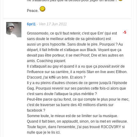
ne s'attardent pas que là dessus pour juger un artiste !
Peace.
6pri1
-
Ven 17 Jun 2011
-5
Grossomodo, ce qu'il faut retenir, c'est que Em' (qui est
sans doute le meilleur artiste de sa génération) est
aussi un gros hypocrite. Sans doute le pire. Pourquoi ? Au
départ, il fait Infinite et s'attaque aux Black. Voyant que ça
devait pas être porteur, il se met Proof, Dre et les autres en
amis. Coaching payant.
Il s'attaquait au gay et quand il a vu que ça pouvait avoir de
l'influence sur sa carrière, il a repris Stan en live avec Elthon.
D'accord, j'ai kiffé un brin. Et alors ?
Il y a eu pleins d'autres choses de ce genre jusqu'à l'épisode
Gag. Pourquoi revenir sur ses paroles cette fois-ci alors que
c'est sans doute l'attaque la plus méritée ?
Peut-être parce qu'au fond, ce qui compte le plus pour le mec,
c'est de traverser sa barre des 40 millions d'amis sur
facebook ?
Somme toute, le mieux est de se limiter sur la musique.
Quand il fait bien, on applaudit, sinon, on la met en veilleuse.
Toute façon, dans l'ensemble, j'ai pas trouvé R3COV3RY si
nulle que je le lis ici.