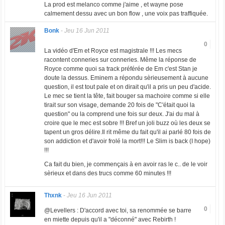
La prod est melanco comme j'aime , et wayne pose
calmement dessu avec un bon flow , une voix pas traffiquée.
Bonk
-
Jeu 16 Jun 2011
0
La vidéo d'Em et Royce est magistrale !!! Les mecs
racontent conneries sur conneries. Même la réponse de
Royce comme quoi sa track préférée de Em c'est Stan je
doute la dessus. Eminem a répondu sèrieusement à aucune
question, il est tout pale et on dirait qu'il a pris un peu d'acide.
Le mec se tient la tête, fait bouger sa machoire comme si elle
tirait sur son visage, demande 20 fois de "C'était quoi la
question" ou la comprend une fois sur deux. J'ai du mal à
croire que le mec est sobre !!! Bref un joli buzz où les deux se
tapent un gros délire.Il rit même du fait qu'il ai parlé 80 fois de
son addiction et d'avoir frolé la mort!!! Le Slim is back (I hope)
!!!
Ca fait du bien, je commençais à en avoir ras le c.. de le voir
sèrieux et dans des trucs comme 60 minutes !!!
Thxnk
-
Jeu 16 Jun 2011
0
@Levellers : D'accord avec toi, sa renommée se barre
en miette depuis qu'il a "déconné" avec Rebirth !