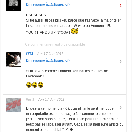
En réponse à...(cliquez ici)
-3
HAHAHAHA !
Si toi aussi, tu t'es pris -40 parce que t'as vexé la majorité en
faisant une petite remarque à Wayne ou Eminem , PUT
YOUR HANDS UP N*GGA !
Ce commentaire n'est plus disponible
f3T4
-
Ven 17 Jun 2011
En réponse à...(cliquez ici)
0
Si tu savais comme Eminem s'en bat les couilles de
Facebook !
6pri1
-
Ven 17 Jun 2011
0
Et c'est à ce moment là (-3), quand j'ai le sentiment que
ma popularité est en baisse, je fais comme le emcee et
je dis: "Non sans blague, c'était juste pour rire. Eminem ne
peux pas se rabaisser autant. Gaga est la meilleure artiste du
moment et blah et blah". MDR !!!