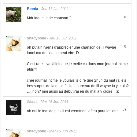
Beeda
-
Jeu 16 Jun 2011
0
Mdr laquelle de chanson ?
shadybone
-
Jeu 16 Jun 2011
0
oh putain jviens d'apprecier une chanson de lil wayne
loool ma deuxieme peut etre :D
C'est rare il va falloir que je mette ca dans mon journal intime
ptdrrrr
cher journal intime je voulais te dire que 2h54 du mat j'ai eté
tres surpris de la qualité d'un morceau de lil wayne tu y crois?
..... non? moi aussi au début j'ai eu du mal a y croire !! :p
#####
-
Mer 15 Jun 2011
-3
ah oui le feat de pink il est vremment afreu pour les oreil
shadybone
-
Mer 15 Jun 2011