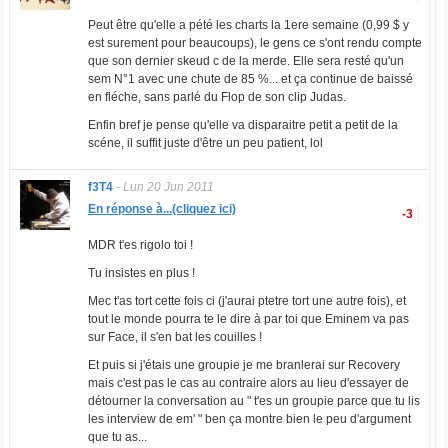
Peut être qu'elle a pété les charts la 1ere semaine (0,99 $ y
est surement pour beaucoups), le gens ce s'ont rendu compte
que son dernier skeud c de la merde. Elle sera resté qu'un
sem N°1 avec une chute de 85 %... et ça continue de baissé
en fléche, sans parlé du Flop de son clip Judas.
Enfin bref je pense qu'elle va disparaitre petit a petit de la
scéne, il suffit juste d'être un peu patient, lol
f3T4
-
Lun 20 Jun 2011
En réponse à...(cliquez ici)
-3
MDR t'es rigolo toi !
Tu insistes en plus !
Mec t'as tort cette fois ci (j'aurai ptetre tort une autre fois), et
tout le monde pourra te le dire à par toi que Eminem va pas
sur Face, il s'en bat les couilles !
Et puis si j'étais une groupie je me branlerai sur Recovery
mais c'est pas le cas au contraire alors au lieu d'essayer de
détourner la conversation au " t'es un groupie parce que tu lis
les interview de em' " ben ça montre bien le peu d'argument
que tu as...