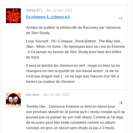
Weed 971
-
Jeu 16 Jun 2011
En réponse à...(cliquez ici)
+5
Arretez de justifier la médiocrité de Recovery par l'absence
de Slim Shady.
Lose Yourself , Till i Collapse , Rock Bottom , The Way I'am ,
Stan , When i'm Gone , No Apologies tous sa c'est du Eminem
, il n'a jamais eu besoin de Slim Shady pour faire des bêtes
de track.
Il peut se teindre les cheveux en vert , rouge ou bleu sa ne
changera en rien la qualité de son travail actuel , la vie ce
n'est pas dragon ball z , on ne juge pas l'oeuvre d'un Mc a
travers sa couleur de cheveux.
the mac
-
Jeu 16 Jun 2011
-1
Terrible l'itw... J'annonce Eminem ce teint en blond pour
son prochain skeud! lol Je pense qu'il c rendu compte qu'il ne
pouvait pas ce passer de son coté shady. Comme je l'ai deja
dit recovery peut être limite considéré comme un album
concept, en gros un skeud sans shady (a par 2-3 track).