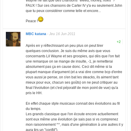
Wayne ne fait que des chansons "Weed, money, hoes" ?
FAUX ! Sur ces chansons de Carter IV y'a eu seulement John
que tu peux considérer comme telle et encore...
Peace !
MBC katana
-
Jeu 16 Jun 2011
+2
Après en y réflechissant un peu plus on peut tirer
quelques conclusion. Je suis du même avis que vous
concernants Lil Wayne et ses groopies, qui dès que l'on fait
une remarque on se mange de insulte, -1, je remetterai
absolument pas ça en cause donc. Ceci dit même si la
plupart manque d'argument (et a vrai dire comme bcp d'entre
vous aussi je pense, on s'en bat les steacks, ils aiment tant
mieux pour eux, chacun ses goûts) on ne peut critiquer au
final l'évolution (et c'est péjoratif de mon point de vue) qu'a
pris le HH.
En effet chaque style musicaux connait des évolutions au fil
du temps.
Les grands classique que l'on écoute encore actuellement
sont eux même une évolution (je sais pas si vs comprenez
mon raisonnement ^^, mais d'une génération à une autres il y
aura tjrs un "conflit").