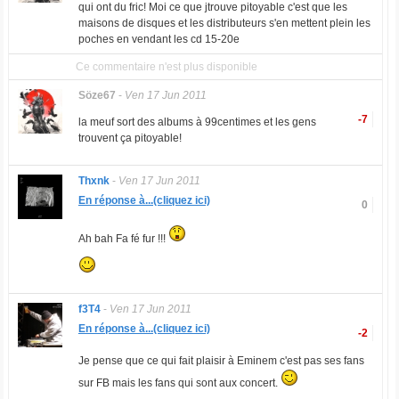
qui ont du fric! Moi ce que jtrouve pitoyable c'est que les
maisons de disques et les distributeurs s'en mettent plein les
poches en vendant les cd 15-20e
Ce commentaire n'est plus disponible
Söze67
-
Ven 17 Jun 2011
-7
la meuf sort des albums à 99centimes et les gens
trouvent ça pitoyable!
Thxnk
-
Ven 17 Jun 2011
En réponse à...(cliquez ici)
0
Ah bah Fa fé fur !!!
f3T4
-
Ven 17 Jun 2011
En réponse à...(cliquez ici)
-2
Je pense que ce qui fait plaisir à Eminem c'est pas ses fans
sur FB mais les fans qui sont aux concert.