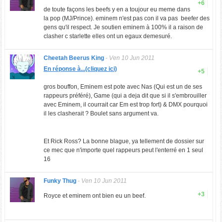
+6
de toute façons les beefs y en a toujour eu meme dans
la pop (MJ/Prince). eminem n'est pas con il va pas beefer des
gens qu'il respect. Je soutien eminem à 100% il a raison de
clasher c starlette elles ont un egaux demesuré.
Cheetah Beerus King
-
Ven 10 Jun 2011
En réponse à...(cliquez ici)
+5
gros bouffon, Eminem est pote avec Nas (Qui est un de ses
rappeurs préféré), Game (qui a deja dit que si il s'embrouiller
avec Eminem, il courrait car Em est trop fort) & DMX pourquoi
il les clasherait ? Boulet sans argument va.
Et Rick Ross? La bonne blague, ya tellement de dossier sur
ce mec que n'importe quel rappeurs peut l'enterré en 1 seul
16
Funky Thug
-
Ven 10 Jun 2011
+3
Royce et eminem ont bien eu un beef.