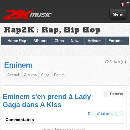
Menu
Rap2K : Rap, Hip Hop
Home Rap
Albums
Clips
News
Artistes
Forums
781 fan(s)
Eminem
Accueil
Albums
Clips
Forum
Eminem
Eminem s'en prend à Lady
Gaga dans A Kiss
Dans d'autres langues
Commentaires