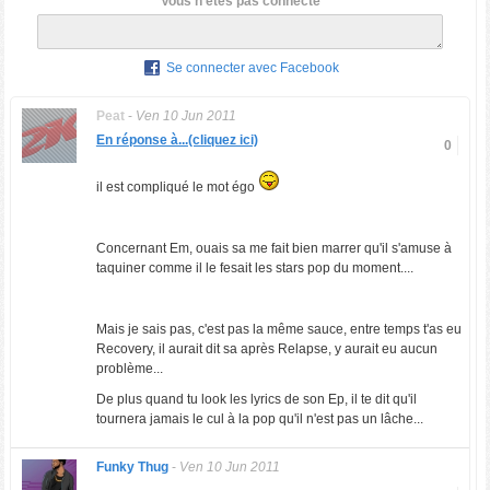
Vous n'êtes pas connecté
Se connecter avec Facebook
Peat
-
Ven 10 Jun 2011
En réponse à...(cliquez ici)
0
il est compliqué le mot égo
Concernant Em, ouais sa me fait bien marrer qu'il s'amuse à
taquiner comme il le fesait les stars pop du moment....
Mais je sais pas, c'est pas la même sauce, entre temps t'as eu
Recovery, il aurait dit sa après Relapse, y aurait eu aucun
problème...
De plus quand tu look les lyrics de son Ep, il te dit qu'il
tournera jamais le cul à la pop qu'il n'est pas un lâche...
Funky Thug
-
Ven 10 Jun 2011