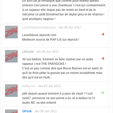
En tout cas je remarque que comme pour britney spears
eminem s'en prend a une chanteuse ! c'est sur contrairement
à un rappeur elle risque pas de rentré en beef et de le
ridiculisé ce petit blondinet fan de skylar grey et de rihanna !
quel prodigieu rappeur !
LevelAboveConnection
-
Jeu 09 Jun 2011
-6
LevelAbove.skyrock.com
Meilleure source de RAP US sur skyrock !
LilSushi
-
Jeu 09 Jun 2011
-6
Ah oui balèze, Eminem se faire clasher par un autre
rappeur, c'est THE PARADOXE !
C'est un peu comme dire que Bruce Banner est un saint, et
qu'il se ferai péter la gueule par un moine bouddhiste mais
dès qu'il est en Hulk...
funny mc
-
Jeu 09 Jun 2011
+5
ptdr depuis quand eminem il a peur de clash ? t ouf
nas67, personne ne sen prend a lui, et si kelkun le f il
lautre MC va etre enterré
GPunk
-
Jeu 09 Jun 2011