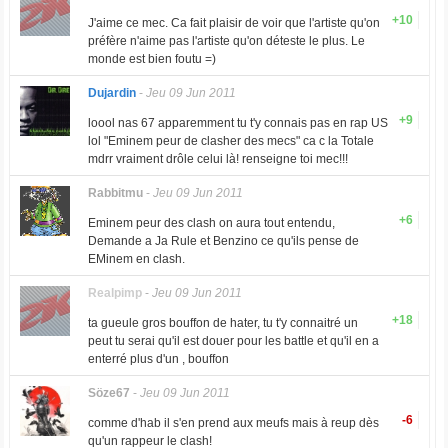
+10
J'aime ce mec. Ca fait plaisir de voir que l'artiste qu'on
préfère n'aime pas l'artiste qu'on déteste le plus. Le
monde est bien foutu =)
Dujardin
-
Jeu 09 Jun 2011
+9
loool nas 67 apparemment tu t'y connais pas en rap US
lol "Eminem peur de clasher des mecs" ca c la Totale
mdrr vraiment drôle celui là! renseigne toi mec!!!
Rabbitmu
-
Jeu 09 Jun 2011
+6
Eminem peur des clash on aura tout entendu,
Demande a Ja Rule et Benzino ce qu'ils pense de
EMinem en clash.
Realpimp
-
Jeu 09 Jun 2011
+18
ta gueule gros bouffon de hater, tu t'y connaitré un
peut tu serai qu'il est douer pour les battle et qu'il en a
enterré plus d'un , bouffon
Söze67
-
Jeu 09 Jun 2011
-6
comme d'hab il s'en prend aux meufs mais à reup dès
qu'un rappeur le clash!