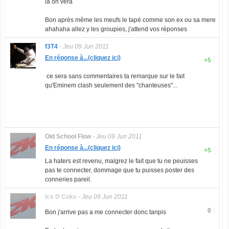
là on vera
Bon après même les meufs le tapé comme son ex ou sa mere
ahahaha allez y les groupies, j'attend vos réponses
f3T4
-
Jeu 09 Jun 2011
En réponse à...(cliquez ici)
+5
ce sera sans commentaires ta remarque sur le fait
qu'Eminem clash seulement des "chanteuses"...
Old School Flow
-
Jeu 09 Jun 2011
En réponse à...(cliquez ici)
+5
La haters est revenu, malgrez le fait que tu ne peuisses
pas te connecter, dommage que tu puisses poster des
conneries pareil.
Ice D Coke
-
Jeu 09 Jun 2011
0
Bon j'arrive pas a me connecter donc tanpis