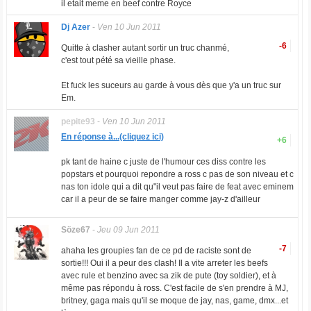
il etait meme en beef contre Royce
Dj Azer
-
Ven 10 Jun 2011
-6
Quitte à clasher autant sortir un truc chanmé,
c'est tout pété sa vieille phase.
Et fuck les suceurs au garde à vous dès que y'a un truc sur
Em.
pepite93
-
Ven 10 Jun 2011
En réponse à...(cliquez ici)
+6
pk tant de haine c juste de l'humour ces diss contre les
popstars et pourquoi repondre a ross c pas de son niveau et c
nas ton idole qui a dit qu"il veut pas faire de feat avec eminem
car il a peur de se faire manger comme jay-z d'ailleur
Söze67
-
Jeu 09 Jun 2011
-7
ahaha les groupies fan de ce pd de raciste sont de
sortie!!! Oui il a peur des clash! Il a vite arreter les beefs
avec rule et benzino avec sa zik de pute (toy soldier), et à
même pas répondu à ross. C'est facile de s'en prendre à MJ,
britney, gaga mais qu'il se moque de jay, nas, game, dmx...et