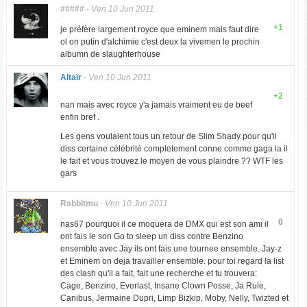
#####
-
Ven 10 Jun 2011
+1
je préfère largement royce que eminem mais faut dire
ol on putin d'alchimie c'est deux la vivemen le prochin
albumn de slaughterhouse
Altaïr
-
Ven 10 Jun 2011
+2
nan mais avec royce y'a jamais vraiment eu de beef
enfin bref .
Les gens voulaient tous un retour de Slim Shady pour qu'il
diss certaine célébrité completement conne comme gaga la il
le fait et vous trouvez le moyen de vous plaindre ?? WTF les
gars
Rabbitmu
-
Ven 10 Jun 2011
0
nas67 pourquoi il ce moquera de DMX qui est son ami il
ont fais le son Go to sleep un diss contre Benzino
ensemble avec Jay ils ont fais une tournee ensemble. Jay-z
et Eminem on deja travailler ensemble. pour toi regard la list
des clash qu'il a fait, fait une recherche et tu trouvera:
Cage, Benzino, Everlast, Insane Clown Posse, Ja Rule,
Canibus, Jermaine Dupri, Limp Bizkip, Moby, Nelly, Twizted et