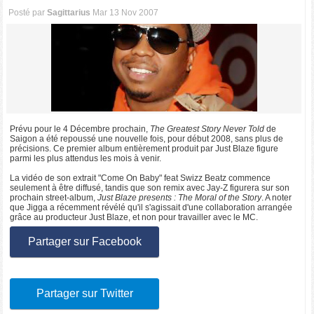
Posté par
Sagittarius
Mar 13 Nov 2007
Prévu pour le 4 Décembre prochain,
The Greatest Story Never Told
de
Saigon a été repoussé une nouvelle fois, pour début 2008, sans plus de
précisions. Ce premier album entièrement produit par Just Blaze figure
parmi les plus attendus les mois à venir.
La vidéo de son extrait "Come On Baby" feat Swizz Beatz commence
seulement à être diffusé, tandis que son remix avec Jay-Z figurera sur son
prochain street-album,
Just Blaze presents : The Moral of the Story
. A noter
que Jigga a récemment révélé qu'il s'agissait d'une collaboration arrangée
grâce au producteur Just Blaze, et non pour travailler avec le MC.
Partager sur Facebook
Partager sur Twitter