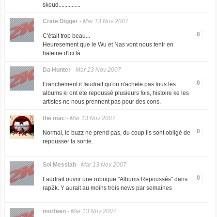
skeud...............
Crate Digger
-
Mar 13 Nov 2007
0
C'était trop beau...
Heuresement que le Wu et Nas vont nous tenir en
haleine d'ici là.
Da Hunter
-
Mar 13 Nov 2007
0
Franchement il faudrait qu'on n'achete pas tous les
albums ki ont ete repoussé plusieurs fois, histoire ke les
artistes ne nous prennent pas pour des cons.
the mac
-
Mar 13 Nov 2007
0
Normal, le buzz ne prend pas, du coup ils sont obligé de
repousser la sortie.
Sol Messiah
-
Mar 13 Nov 2007
0
Faudrait ouvrir une rubrique "Albums Repoussés" dans
rap2k. Y aurait au moins trois news par semaines
morfeen
-
Mar 13 Nov 2007