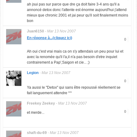
ah jsui pas sur parce que dre ça doit faire 3-4 ans qu'il a
annoncé detox donc l'attente est énorme aujourd'hui j'attend
mieux que chronic 2001 et jai peur qu'il soit finalement moins
bon
Juan6150
-
Mar 13 Nov 2007
En réponse à...(cliquez ici)
0
Ah oui c'est vrai mais ca on s'y attendais un peu pour lui et
avec la renomée qu'il l'a,il n'a pas besoin d'etre inquiet
contrairement a Pap',Saigon et cie... ;)
Legion
-
Mar 13 Nov 2007
0
Ya aussi le "Detox" qui sans être repoussé réellement se
fait languement attendre ^^
Freekey Zeekey
-
Mar 13 Nov 2007
0
et merde...
shaft-du-69
-
Mar 13 Nov 2007