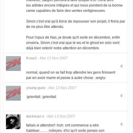
mielleux, Saigon peinera à faire disque d'or. Rera sont
les artistes encore intègres et qui nous pondent de la bonne
came capables de faire des ventes vertigineuses.
Sinon c'est vrai qu'à force de repousser son projet, il finira par
de ne plus être attendu.
Pour l'opus de Nas, je doute qu'il sorte en décembre, enfin
onverra. Sinon c'est vrai que le wu et le ghost en solo vont
déjà bien retenir notre attention en décembre.
Kouz1
-
Mar 13 Nov 2007
0
normal, quand on se fait trop attendre les gens finissent
par en avoir marre et passe à autre chose. :angry:
young gunz
-
Mar 13 Nov 2007
0
:grienfait: :grienfait:
darkman x
-
Mar 13 Nov 2007
0
fallais si attendre!! :huh: ont commence a etre
habituer......... :rolleyes: d'ici qu'il sorte jamais son