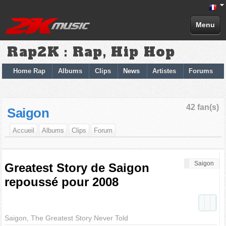
Menu
Rap2K : Rap, Hip Hop
Home Rap
Albums
Clips
News
Artistes
Forums
42 fan(s)
Saigon
Accueil
Albums
Clips
Forum
Saigon
Greatest Story de Saigon
repoussé pour 2008
Saigon, The Greatest Story Never Told