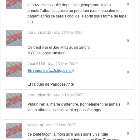
0
le buzz est essouflé depuis longtemps vaut mieux
annulé l'album et passé au prochain (commercialement
parlant après ce serais cool de le sortir sous forme de tape
lol)
cara_cicatriz
-
Mar 13 Nov 2007
0
Oé c'est vrai et Jae Millz aussi :angry:
NYC :la loose :unsure:
Juan6150
-
Mar 13 Nov 2007
En réponse à...(cliquez ici)
0
Et l'album de Papoose?? :P
cara_cicatriz
-
Mar 13 Nov 2007
0
Putain j'en ai marre d'attendre, honnetement j'ai jamais
vu un album aussi souvent repoussé :angry:
who.i.am
-
Mar 13 Nov 2007
0
de toute façon, à moin qu'il nous sorte un single