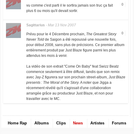
0
vu comme c'est parti il le sortira jamais son truc ça fait
plus 6 ou mois qu'il devait sortir.
Sagittarius
-
Mar 13 Nov 2007
0
Prévu pour le 4 Décembre prochain,
The Greatest Story
Never Told
de Saigon a été repoussé une nouvelle fois,
pour début 2008, sans plus de précisions. Ce premier album
entièrement produit par Just Blaze figure parmi les plus
attendus les mois à venir.
La vidéo de son extrait "Come On Baby" feat Swizz Beatz
commence seulement à être diffusé, tandis que son remix
avec Jay-Z figurera sur son prochain street-album,
Just Blaze
presents : The Moral of the Story
. A noter que Jigga a
récemment révélé qu'il s'agissait d'une collaboration
arrangée grâce au producteur Just Blaze, et non pour
travailler avec le MC.
Home Rap
Albums
Clips
News
Artistes
Forums