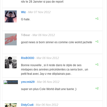
rdv le 28 Janvier si pas de report
Wiz
-
Mer 07 Nov 2012
+1
G hate.
T-Bear
-
Mar 06 Nov 2012
+1
good news si born sinner es comme cole wolrd jachete
RisBOOO
-
Mar 06 Nov 2012
+1
Bonne nouvelle , si il reste dans le style de ses
mixtapes des années précédentes ca serra bon , un
petit feat avec Jay-z me déplairais pas .
ymcmb29
-
Mar 06 Nov 2012
+2
super en plus Cole World était une tuerie ;)
DidyCudi
-
Mar 06 Nov 2012