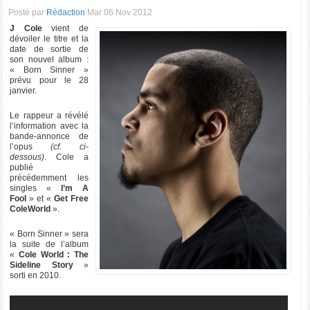
Posté par
Rédaction
Mar 06 Nov 2012
J Cole
vient de
dévoiler le titre et la
date de sortie de
son nouvel album :
« Born Sinner »
prévu pour le 28
janvier.
Le rappeur a révélé
l’information avec la
bande-annonce de
l’opus
(cf. ci-
dessous)
. Cole a
publié
précédemment les
singles «
I’m A
Fool
» et «
Get Free
ColeWorld
».
« Born Sinner » sera
la suite de l’album
«
Cole World : The
Sideline Story
»
sorti en 2010.