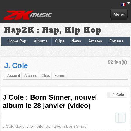
Menu
Rap2K : Rap, Hip Hop
Home Rap
Albums
Clips
News
Artistes
Forums
92 fan(s)
J. Cole
Accueil
Albums
Clips
Forum
J. Cole
J Cole : Born Sinner, nouvel
album le 28 janvier (video)
J Cole dévoile le trailer de l'album Born Sinner