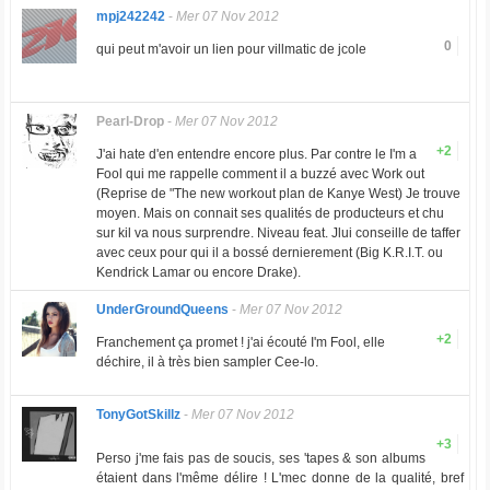
mpj242242
-
Mer 07 Nov 2012
0
qui peut m'avoir un lien pour villmatic de jcole
Pearl-Drop
-
Mer 07 Nov 2012
+2
J'ai hate d'en entendre encore plus. Par contre le I'm a
Fool qui me rappelle comment il a buzzé avec Work out
(Reprise de "The new workout plan de Kanye West) Je trouve
moyen. Mais on connait ses qualités de producteurs et chu
sur kil va nous surprendre. Niveau feat. Jlui conseille de taffer
avec ceux pour qui il a bossé dernierement (Big K.R.I.T. ou
Kendrick Lamar ou encore Drake).
UnderGroundQueens
-
Mer 07 Nov 2012
+2
Franchement ça promet ! j'ai écouté I'm Fool, elle
déchire, il à très bien sampler Cee-lo.
TonyGotSkillz
-
Mer 07 Nov 2012
+3
Perso j'me fais pas de soucis, ses 'tapes & son albums
étaient dans l'même délire ! L'mec donne de la qualité, bref