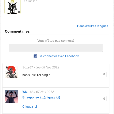
17 Jun 2013
Dans d'autres langues
Commentaires
Vous n'êtes pas connecté
Se connecter avec Facebook
Söze67
-
Jeu 08 Nov 2012
0
nas sur le 1er single
Wiz
-
Mer 07 Nov 2012
En réponse à...(cliquez ici)
0
Cliquez ici