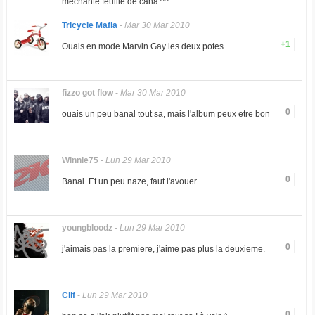
méchante feuille de cana ^^
Tricycle Mafia
-
Mar 30 Mar 2010
+1
Ouais en mode Marvin Gay les deux potes.
fizzo got flow
-
Mar 30 Mar 2010
0
ouais un peu banal tout sa, mais l'album peux etre bon
Winnie75
-
Lun 29 Mar 2010
0
Banal. Et un peu naze, faut l'avouer.
youngbloodz
-
Lun 29 Mar 2010
0
j'aimais pas la premiere, j'aime pas plus la deuxieme.
Clif
-
Lun 29 Mar 2010
0