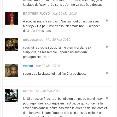
même cause, le même combat...J'aurais préféré Jigga à
la place de Wayne. Je sens qu'on ne va pas être dessus.
BROTHER FLOYD
-
Mar 30 Mar 2010
0
A écouter mais j'sais pas... Nas sur tout un album avec
Marley?? Ca peut vite s'éssouffler mais bon... Respect
déjà; c'est mes gars.
mbayesamba
-
Mar 30 Mar 2010
0
vous lui reprochez quoi, j'aime bien moi dans sa
simplicite, ca ressemble unpeu plus aux deux
protagonistes, non?
yobien
-
Mar 30 Mar 2010
0
super trop la classe jui mal fan 2 la pochette.
ackroo
-
Mar 30 Mar 2010
0
le 18 direction fnac..... et bel et bien en mode marvin gay
pour rejoindre le collegue en haut , e, ce qui concerne la
cover plus dans le délire nas avec le queens de son coté et
damian avec la jamaïque de son coté puis au milieux une