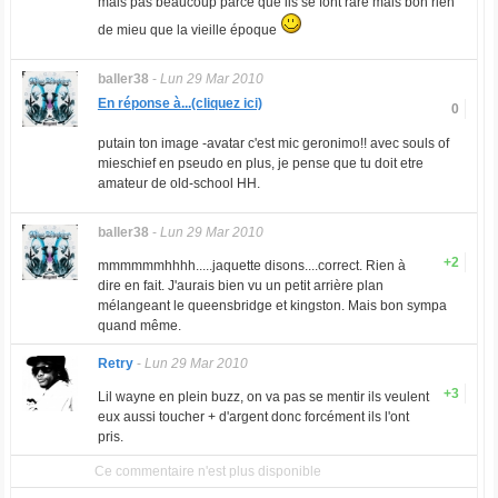
mais pas beaucoup parce que ils se font rare mais bon rien
de mieu que la vieille époque
baller38
-
Lun 29 Mar 2010
En réponse à...(cliquez ici)
0
putain ton image -avatar c'est mic geronimo!! avec souls of
mieschief en pseudo en plus, je pense que tu doit etre
amateur de old-school HH.
baller38
-
Lun 29 Mar 2010
+2
mmmmmmhhhh.....jaquette disons....correct. Rien à
dire en fait. J'aurais bien vu un petit arrière plan
mélangeant le queensbridge et kingston. Mais bon sympa
quand même.
Retry
-
Lun 29 Mar 2010
+3
Lil wayne en plein buzz, on va pas se mentir ils veulent
eux aussi toucher + d'argent donc forcément ils l'ont
pris.
Ce commentaire n'est plus disponible