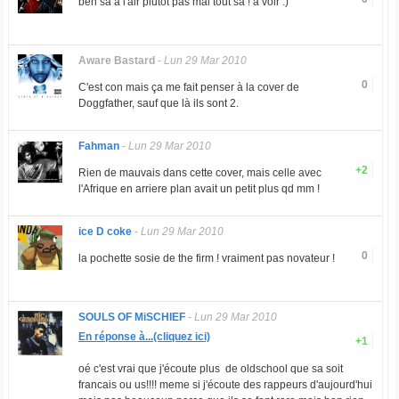
ben sa a l'air plutôt pas mal tout sa ! à voir :)
Aware Bastard
-
Lun 29 Mar 2010
0
C'est con mais ça me fait penser à la cover de
Doggfather, sauf que là ils sont 2.
Fahman
-
Lun 29 Mar 2010
+2
Rien de mauvais dans cette cover, mais celle avec
l'Afrique en arriere plan avait un petit plus qd mm !
ice D coke
-
Lun 29 Mar 2010
0
la pochette sosie de the firm ! vraiment pas novateur !
SOULS OF MiSCHIEF
-
Lun 29 Mar 2010
En réponse à...(cliquez ici)
+1
oé c'est vrai que j'écoute plus de oldschool que sa soit
francais ou us!!!! meme si j'écoute des rappeurs d'aujourd'hui