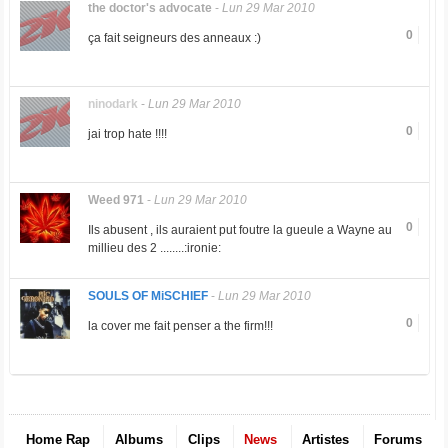
the doctor's advocate
-
Lun 29 Mar 2010
0
ça fait seigneurs des anneaux :)
ninodark
-
Lun 29 Mar 2010
0
jai trop hate !!!!
Weed 971
-
Lun 29 Mar 2010
0
Ils abusent , ils auraient put foutre la gueule a Wayne au
millieu des 2 ........:ironie:
SOULS OF MiSCHIEF
-
Lun 29 Mar 2010
0
la cover me fait penser a the firm!!!
Home Rap
Albums
Clips
News
Artistes
Forums