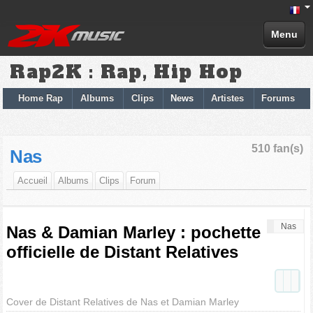
Menu
Rap2K : Rap, Hip Hop
Home Rap
Albums
Clips
News
Artistes
Forums
510 fan(s)
Nas
Accueil
Albums
Clips
Forum
Nas
Nas & Damian Marley : pochette
officielle de Distant Relatives
Cover de Distant Relatives de Nas et Damian Marley