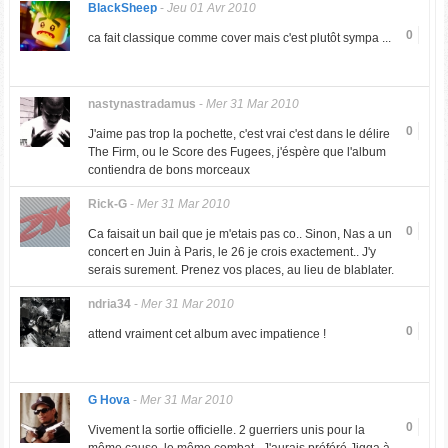
BlackSheep
-
Jeu 01 Avr 2010
0
ca fait classique comme cover mais c'est plutôt sympa ...
nastynastradamus
-
Mer 31 Mar 2010
0
J'aime pas trop la pochette, c'est vrai c'est dans le délire
The Firm, ou le Score des Fugees, j'éspère que l'album
contiendra de bons morceaux
Rick-G
-
Mer 31 Mar 2010
0
Ca faisait un bail que je m'etais pas co.. Sinon, Nas a un
concert en Juin à Paris, le 26 je crois exactement.. J'y
serais surement. Prenez vos places, au lieu de blablater.
ndria34
-
Mer 31 Mar 2010
0
attend vraiment cet album avec impatience !
G Hova
-
Mer 31 Mar 2010
0
Vivement la sortie officielle. 2 guerriers unis pour la