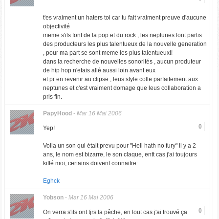
t'es vraiment un haters toi car tu fait vraiment preuve d'aucune
objectivité
meme s'ils font de la pop et du rock , les neptunes font partis
des producteurs les plus talentueux de la nouvelle generation
, pour ma part se sont meme les plus talentueux!!
dans la recherche de nouvelles sonorités , aucun produteur
de hip hop n'etais allé aussi loin avant eux
et pr en revenir au clipse , leus style colle parfaitement aux
neptunes et c'est vraiment domage que leus collaboration a
pris fin.
PapyHood
-
Mar 16 Mai 2006
0
Yep!
Voila un son qui était prevu pour "Hell hath no fury" il y a 2
ans, le nom est bizarre, le son claque, entt cas j'ai toujours
kiffé moi, certains doivent connaitre:
Eghck
Yobson
-
Mar 16 Mai 2006
0
On verra s'ils ont tjrs la pêche, en tout cas j'ai trouvé ça