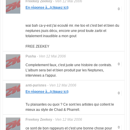
Freekey Zeekey
-
Ven 12 Mai 2006
En réponse à...(cliquez ici)
0
wai bah ca-y-est j'ai ecouté mr. me too et c'est bel et bien du
neptunes jsuis décu, encore une prod toute zarbi et
totalement inaudible a mon gout
FREE ZEEKEY
Pusha
-
Ven 12 Mai 2006
0
Completement faux, c'est juste une histoire de contrats.
L'album sera bel et bien produit par les Neptunes,
interviews a l'appui.
anti-puristes
-
Ven 12 Mai 2006
En réponse à...(cliquez ici)
0
Tu plaisantes ou quoi ? Ce sont les artistes qui collent le
mieux au style de Chad & Pharrell.
Freekey Zeekey
-
Ven 12 Mai 2006
0
ce sont de bon rappeurs et c'est une bonne chose pour