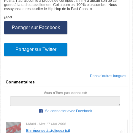
Pusha T aurait confié à propos de cet opus : « Il n’y a aucun son de ce
genre à la radio actuellement. Cet album est 100% plus sombre. Nous
essayons de ressusciter le Hip Hop de la East Coast. »
(AM)
Partager sur Facebook
Partager sur Twitter
Dans d'autres langues
Commentaires
Vous n'êtes pas connecté
Se connecter avec Facebook
i-MaN
-
Mer 17 Mai 2006
En réponse à...(cliquez ici)
0