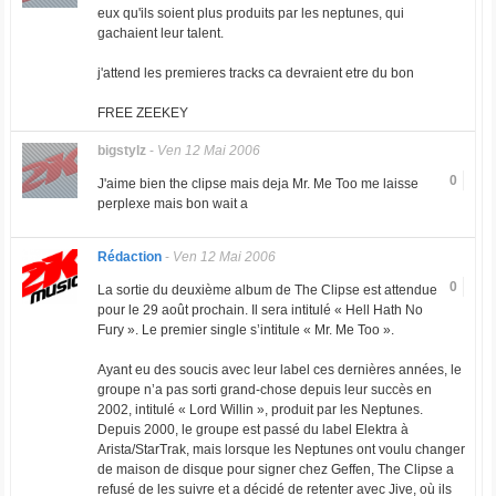
eux qu'ils soient plus produits par les neptunes, qui
gachaient leur talent.
j'attend les premieres tracks ca devraient etre du bon
FREE ZEEKEY
bigstylz
-
Ven 12 Mai 2006
0
J'aime bien the clipse mais deja Mr. Me Too me laisse
perplexe mais bon wait a
Rédaction
-
Ven 12 Mai 2006
0
La sortie du deuxième album de The Clipse est attendue
pour le 29 août prochain. Il sera intitulé « Hell Hath No
Fury ». Le premier single s’intitule « Mr. Me Too ».
Ayant eu des soucis avec leur label ces dernières années, le
groupe n’a pas sorti grand-chose depuis leur succès en
2002, intitulé « Lord Willin », produit par les Neptunes.
Depuis 2000, le groupe est passé du label Elektra à
Arista/StarTrak, mais lorsque les Neptunes ont voulu changer
de maison de disque pour signer chez Geffen, The Clipse a
refusé de les suivre et a décidé de retenter avec Jive, où ils