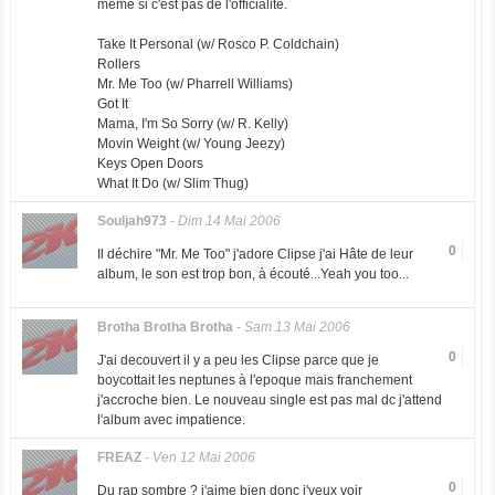
même si c'est pas de l'officialité.
Take It Personal (w/ Rosco P. Coldchain)
Rollers
Mr. Me Too (w/ Pharrell Williams)
Got It
Mama, I'm So Sorry (w/ R. Kelly)
Movin Weight (w/ Young Jeezy)
Keys Open Doors
What It Do (w/ Slim Thug)
Souljah973
-
Dim 14 Mai 2006
0
Il déchire "Mr. Me Too" j'adore Clipse j'ai Hâte de leur
album, le son est trop bon, à écouté...Yeah you too...
Brotha Brotha Brotha
-
Sam 13 Mai 2006
0
J'ai decouvert il y a peu les Clipse parce que je
boycottait les neptunes à l'epoque mais franchement
j'accroche bien. Le nouveau single est pas mal dc j'attend
l'album avec impatience.
FREAZ
-
Ven 12 Mai 2006
0
Du rap sombre ? j'aime bien donc j'veux voir