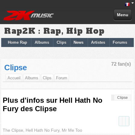
Menu
Rap2K : Rap, Hip Hop
Home Rap
Albums
Clips
News
Artistes
Forums
72 fan(s)
Clipse
Accueil
Albums
Clips
Forum
Clipse
Plus d'infos sur Hell Hath No
Fury des Clipse
The Clipse, Hell Hath No Fury, Mr Me Too