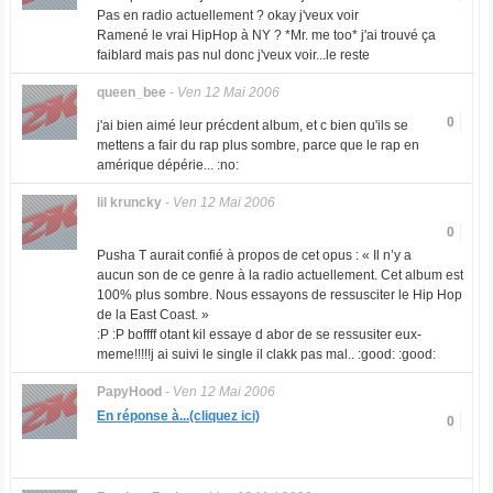
Pas en radio actuellement ? okay j'veux voir
Ramené le vrai HipHop à NY ? *Mr. me too* j'ai trouvé ça
faiblard mais pas nul donc j'veux voir...le reste
queen_bee
-
Ven 12 Mai 2006
0
j'ai bien aimé leur précdent album, et c bien qu'ils se
mettens a fair du rap plus sombre, parce que le rap en
amérique dépérie... :no:
lil kruncky
-
Ven 12 Mai 2006
0
Pusha T aurait confié à propos de cet opus : « Il n’y a
aucun son de ce genre à la radio actuellement. Cet album est
100% plus sombre. Nous essayons de ressusciter le Hip Hop
de la East Coast. »
:P :P boffff otant kil essaye d abor de se ressusiter eux-
meme!!!!!j ai suivi le single il clakk pas mal.. :good: :good:
PapyHood
-
Ven 12 Mai 2006
En réponse à...(cliquez ici)
0