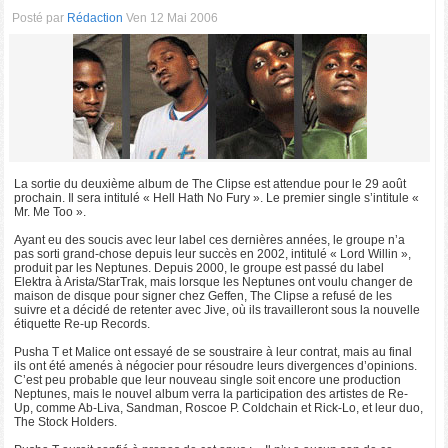
Posté par
Rédaction
Ven 12 Mai 2006
La sortie du deuxième album de The Clipse est attendue pour le 29 août
prochain. Il sera intitulé « Hell Hath No Fury ». Le premier single s’intitule «
Mr. Me Too ».
Ayant eu des soucis avec leur label ces dernières années, le groupe n’a
pas sorti grand-chose depuis leur succès en 2002, intitulé « Lord Willin »,
produit par les Neptunes. Depuis 2000, le groupe est passé du label
Elektra à Arista/StarTrak, mais lorsque les Neptunes ont voulu changer de
maison de disque pour signer chez Geffen, The Clipse a refusé de les
suivre et a décidé de retenter avec Jive, où ils travailleront sous la nouvelle
étiquette Re-up Records.
Pusha T et Malice ont essayé de se soustraire à leur contrat, mais au final
ils ont été amenés à négocier pour résoudre leurs divergences d’opinions.
C’est peu probable que leur nouveau single soit encore une production
Neptunes, mais le nouvel album verra la participation des artistes de Re-
Up, comme Ab-Liva, Sandman, Roscoe P. Coldchain et Rick-Lo, et leur duo,
The Stock Holders.