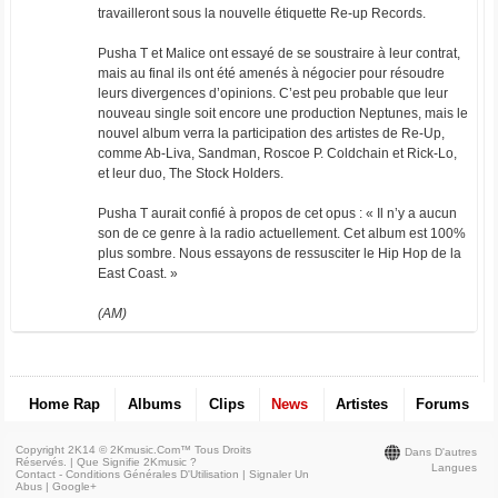
travailleront sous la nouvelle étiquette Re-up Records.
Pusha T et Malice ont essayé de se soustraire à leur contrat,
mais au final ils ont été amenés à négocier pour résoudre
leurs divergences d’opinions. C’est peu probable que leur
nouveau single soit encore une production Neptunes, mais le
nouvel album verra la participation des artistes de Re-Up,
comme Ab-Liva, Sandman, Roscoe P. Coldchain et Rick-Lo,
et leur duo, The Stock Holders.
Pusha T aurait confié à propos de cet opus : « Il n’y a aucun
son de ce genre à la radio actuellement. Cet album est 100%
plus sombre. Nous essayons de ressusciter le Hip Hop de la
East Coast. »
(AM)
Home Rap
Albums
Clips
News
Artistes
Forums
Copyright 2K14 © 2Kmusic.com™
Tous Droits
Dans D'autres
Réservés
. |
Que Signifie 2Kmusic ?
Langues
Contact - Conditions Générales D'Utilisation
|
Signaler Un
Abus
|
Google+