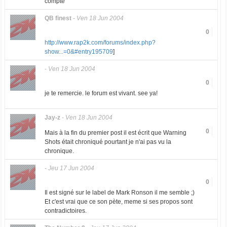
compte
QB finest
-
Ven 18 Jun 2004
0
http://www.rap2k.com/forums/index.php?
show...=0&#entry195709
]
-
Ven 18 Jun 2004
0
je te remercie. le forum est vivant. see ya!
Jay-z
-
Ven 18 Jun 2004
0
Mais à la fin du premier post il est écrit que Warning
Shots était chroniqué pourtant je n'ai pas vu la
chronique.
-
Jeu 17 Jun 2004
0
Il est signé sur le label de Mark Ronson il me semble ;)
Et c'est vrai que ce son pète, meme si ses propos sont
contradictoires.