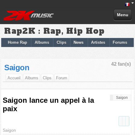
Menu
Rap2K : Rap, Hip Hop
Home Rap
Albums
Clips
News
Artistes
Forums
42 fan(s)
Saigon
Accueil
Albums
Clips
Forum
Saigon
Saigon lance un appel à la
paix
Saigon