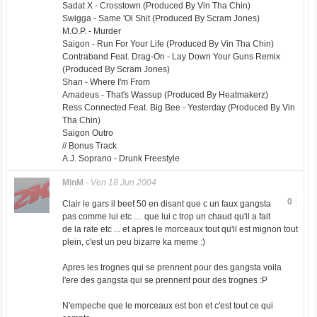
Sadat X - Crosstown (Produced By Vin Tha Chin)
Swigga - Same 'Ol Shit
(Produced By Scram Jones)
M.O.P. - Murder
Saigon - Run For Your Life
(Produced By Vin Tha Chin)
Contraband Feat. Drag-On - Lay Down Your Guns Remix
(Produced By Scram Jones)
Shan - Where I'm From
Amadeus - That's Wassup (Produced By Heatmakerz)
Ress Connected Feat. Big Bee - Yesterday (Produced By Vin
Tha Chin)
Saigon Outro
// Bonus Track
A.J. Soprano - Drunk Freestyle
MinM
-
Ven 18 Jun 2004
0
Clair le gars il beef 50 en disant que c un faux gangsta
pas comme lui etc .... que lui c trop un chaud qu'il a fait
de la rate etc ... et apres le morceaux tout qu'il est mignon tout
plein, c'est un peu bizarre ka meme :)
Apres les trognes qui se prennent pour des gangsta voila
l'ere des gangsta qui se prennent pour des trognes :P
N'empeche que le morceaux est bon et c'est tout ce qui