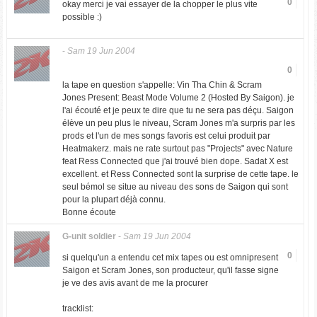
0
okay merci je vai essayer de la chopper le plus vite
possible :)
-
Sam 19 Jun 2004
0
la tape en question s'appelle: Vin Tha Chin & Scram
Jones Present: Beast Mode Volume 2 (Hosted By Saigon). je
l'ai écouté et je peux te dire que tu ne sera pas déçu. Saigon
élève un peu plus le niveau, Scram Jones m'a surpris par les
prods et l'un de mes songs favoris est celui produit par
Heatmakerz. mais ne rate surtout pas "Projects" avec Nature
feat Ress Connected que j'ai trouvé bien dope. Sadat X est
excellent. et Ress Connected sont la surprise de cette tape. le
seul bémol se situe au niveau des sons de Saigon qui sont
pour la plupart déjà connu.
Bonne écoute
G-unit soldier
-
Sam 19 Jun 2004
0
si quelqu'un a entendu cet mix tapes ou est omnipresent
Saigon et Scram Jones, son producteur, qu'il fasse signe
je ve des avis avant de me la procurer
tracklist: