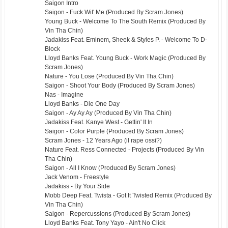
Saigon Intro
Saigon - Fuck Wit' Me (Produced By Scram Jones)
Young Buck - Welcome To The South Remix (Produced By
Vin Tha Chin)
Jadakiss Feat. Eminem, Sheek & Styles P. - Welcome To D-
Block
Lloyd Banks Feat. Young Buck - Work Magic
(Produced By
Scram Jones)
Nature - You Lose (Produced By Vin Tha Chin)
Saigon - Shoot Your Body (Produced By Scram Jones)
Nas - Imagine
Lloyd Banks - Die One Day
Saigon - Ay Ay Ay (Produced By Vin Tha Chin)
Jadakiss Feat. Kanye West - Gettin' It In
Saigon - Color Purple (Produced By Scram Jones)
Scram Jones - 12 Years Ago
(il rape ossi?)
Nature Feat. Ress Connected - Projects (Produced By Vin
Tha Chin)
Saigon - All I Know (Produced By Scram Jones)
Jack Venom - Freestyle
Jadakiss - By Your Side
Mobb Deep Feat. Twista - Got It Twisted Remix (Produced By
Vin Tha Chin)
Saigon - Repercussions (Produced By Scram Jones)
Lloyd Banks Feat. Tony Yayo - Ain't No Click