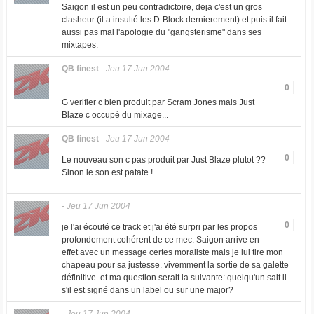
Saigon il est un peu contradictoire, deja c'est un gros
clasheur (il a insulté les D-Block dernierement) et puis il fait
aussi pas mal l'apologie du "gangsterisme" dans ses
mixtapes.
QB finest
-
Jeu 17 Jun 2004
0
G verifier c bien produit par Scram Jones mais Just
Blaze c occupé du mixage...
QB finest
-
Jeu 17 Jun 2004
0
Le nouveau son c pas produit par Just Blaze plutot ??
Sinon le son est patate !
-
Jeu 17 Jun 2004
0
je l'ai écouté ce track et j'ai été surpri par les propos
profondement cohérent de ce mec. Saigon arrive en
effet avec un message certes moraliste mais je lui tire mon
chapeau pour sa justesse. vivemment la sortie de sa galette
définitive. et ma question serait la suivante: quelqu'un sait il
s'il est signé dans un label ou sur une major?