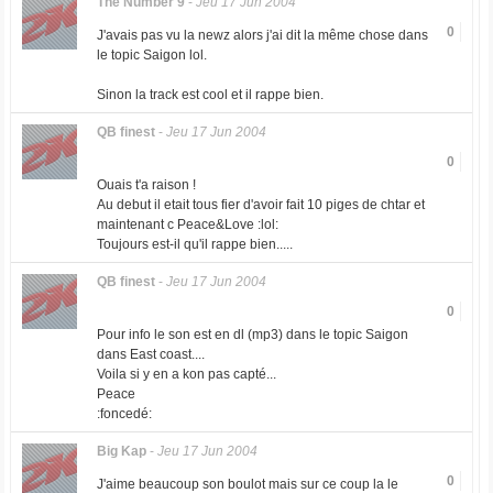
The Number 9
-
Jeu 17 Jun 2004
0
J'avais pas vu la newz alors j'ai dit la même chose dans
le topic Saigon lol.
Sinon la track est cool et il rappe bien.
QB finest
-
Jeu 17 Jun 2004
0
Ouais t'a raison !
Au debut il etait tous fier d'avoir fait 10 piges de chtar et
maintenant c Peace&Love :lol:
Toujours est-il qu'il rappe bien.....
QB finest
-
Jeu 17 Jun 2004
0
Pour info le son est en dl (mp3) dans le topic Saigon
dans East coast....
Voila si y en a kon pas capté...
Peace
:foncedé:
Big Kap
-
Jeu 17 Jun 2004
0
J'aime beaucoup son boulot mais sur ce coup la le