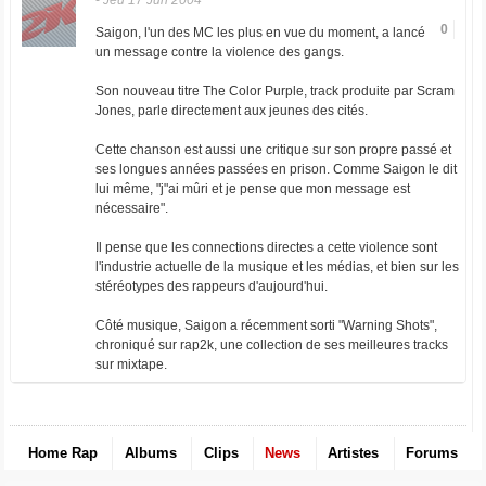
-
Jeu 17 Jun 2004
0
Saigon, l'un des MC les plus en vue du moment, a lancé
un message contre la violence des gangs.
Son nouveau titre The Color Purple, track produite par Scram
Jones, parle directement aux jeunes des cités.
Cette chanson est aussi une critique sur son propre passé et
ses longues années passées en prison. Comme Saigon le dit
lui même, "j"ai mûri et je pense que mon message est
nécessaire".
Il pense que les connections directes a cette violence sont
l'industrie actuelle de la musique et les médias, et bien sur les
stéréotypes des rappeurs d'aujourd'hui.
Côté musique, Saigon a récemment sorti "Warning Shots",
chroniqué sur rap2k, une collection de ses meilleures tracks
sur mixtape.
Home Rap
Albums
Clips
News
Artistes
Forums