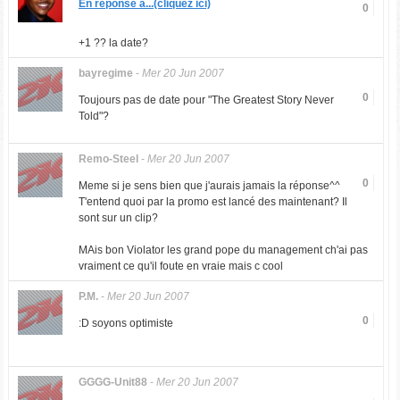
En réponse à...(cliquez ici)
0
+1 ?? la date?
bayregime
-
Mer 20 Jun 2007
0
Toujours pas de date pour "The Greatest Story Never
Told"?
Remo-Steel
-
Mer 20 Jun 2007
0
Meme si je sens bien que j'aurais jamais la réponse^^
T'entend quoi par la promo est lancé des maintenant? Il
sont sur un clip?
MAis bon Violator les grand pope du management ch'ai pas
vraiment ce qu'il foute en vraie mais c cool
P.M.
-
Mer 20 Jun 2007
0
:D soyons optimiste
GGGG-Unit88
-
Mer 20 Jun 2007