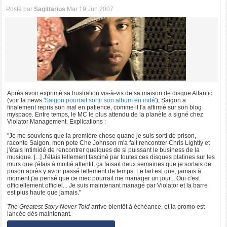
Posté par
Sagittarius
Mar 19 Jun 2007
Après avoir exprimé sa frustration vis-à-vis de sa maison de disque Atlantic
(voir la news '
Saigon pourrait sortir son album en indé
'), Saigon a
finalement repris son mal en patience, comme il l'a affirmé sur son blog
myspace. Entre temps, le MC le plus attendu de la planète a signé chez
Violator Management. Explications :
"Je me souviens que la première chose quand je suis sorti de prison,
raconte Saigon, mon pote Che Johnson m'a fait rencontrer Chris Lightly et
j'étais intimidé de rencontrer quelques de si puissant le business de la
musique. [...] J'étais tellement fasciné par toutes ces disques platines sur les
murs que j'étais à moitié attentif, ça faisait deux semaines que je sortais de
prison après y avoir passé tellement de temps. Le fait est que, jamais à
moment j'ai pensé que ce mec pourrait me manager un jour... Oui c'est
officiellement officiel... Je suis maintenant managé par Violator et la barre
est plus haute que jamais."
The Greatest Story Never Told
arrive bientôt à échéance, et la promo est
lancée dès maintenant.