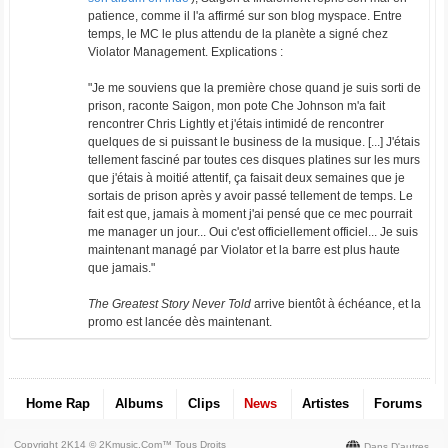
patience, comme il l'a affirmé sur son blog myspace. Entre
temps, le MC le plus attendu de la planète a signé chez
Violator Management. Explications :
"Je me souviens que la première chose quand je suis sorti de
prison, raconte Saigon, mon pote Che Johnson m'a fait
rencontrer Chris Lightly et j'étais intimidé de rencontrer
quelques de si puissant le business de la musique. [...] J'étais
tellement fasciné par toutes ces disques platines sur les murs
que j'étais à moitié attentif, ça faisait deux semaines que je
sortais de prison après y avoir passé tellement de temps. Le
fait est que, jamais à moment j'ai pensé que ce mec pourrait
me manager un jour... Oui c'est officiellement officiel... Je suis
maintenant managé par Violator et la barre est plus haute
que jamais."
The Greatest Story Never Told
arrive bientôt à échéance, et la
promo est lancée dès maintenant.
Home Rap
Albums
Clips
News
Artistes
Forums
Copyright 2K14 © 2Kmusic.com™
Tous Droits
Dans D'autres