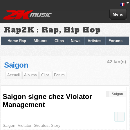
Menu
Rap2K : Rap, Hip Hop
Home Rap
Albums
Clips
News
Artistes
Forums
42 fan(s)
Saigon
Accueil
Albums
Clips
Forum
Saigon
Saigon signe chez Violator
Management
Saigon, Violator, Greatest Story