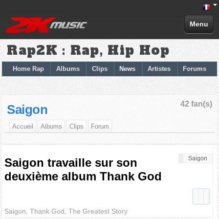
Menu
Rap2K : Rap, Hip Hop
Home Rap
Albums
Clips
News
Artistes
Forums
42 fan(s)
Saigon
Accueil
Albums
Clips
Forum
Saigon
Saigon travaille sur son
deuxième album Thank God
Saigon, Thank God, The Greatest Story