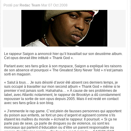
Posté par
Redac Team
Mar 07 Oct 2008
Le rappeur Saigon a annoncé hier qu’il travaillait sur son deuxième album.
Cet opus devrait être intitulé « Thank God ».
Parlant avec ses fans grâce à son myspace, Saigon a expliqué les raisons
de son absence et pourquoi « The Greatest Story Never Told » n’est jamais
sorti en magasin.
« Salut à tous… Je suis désolé d’avoir été absent ces derniers temps, je
suis occupé à travailler sur mon second album « Thank God » même si le
premier n’est jamais sorti. Hahahaha… » À cause de ses problèmes de
label, avec Atlantic notamment, le rappeur de Brooklyn a dû constamment
repousser la sortie de son opus depuis 2005. Mais il est resté en contact
avec ses fans grâce à son blog.
« J’emmerde le rap game. C’est plein de fausses personnes qui apportent
du poison aux enfants, se font un peu d’argent et agissent comme s’ils
étaient les maîtres du monde » écrivait le rappeur. Il poursuit. « Si ça ne
parle pas de sexe, ça parle de drogues ou de violence, où sont les
morceaux qui parlent d’éducation ou d’être un parent responsable ou