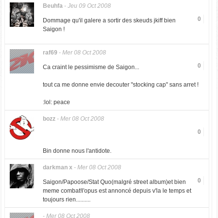
Beuhfa
-
Jeu 09 Oct 2008
0
Dommage qu'il galere a sortir des skeuds jkiff bien
Saigon !
raf69
-
Mer 08 Oct 2008
0
Ca craint le pessimisme de Saigon...
tout ca me donne envie decouter "stocking cap" sans arret !
:lol: peace
bozz
-
Mer 08 Oct 2008
0
Bin donne nous l'antidote.
darkman x
-
Mer 08 Oct 2008
0
Saigon/Papoose/Stat Quo(malgré street album)et bien
meme combat!l'opus est annoncé depuis v'la le temps et
toujours rien..........
-
Mer 08 Oct 2008