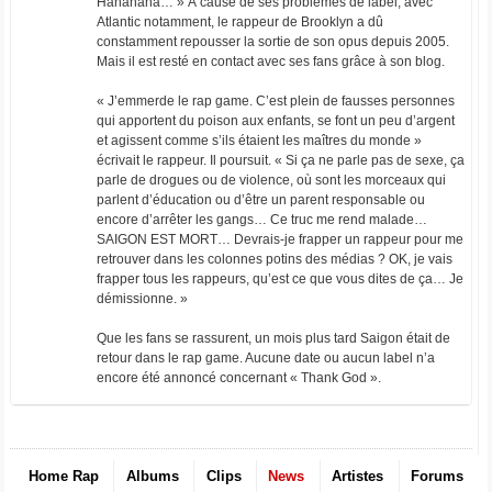
Hahahaha… » À cause de ses problèmes de label, avec
Atlantic notamment, le rappeur de Brooklyn a dû
constamment repousser la sortie de son opus depuis 2005.
Mais il est resté en contact avec ses fans grâce à son blog.
« J’emmerde le rap game. C’est plein de fausses personnes
qui apportent du poison aux enfants, se font un peu d’argent
et agissent comme s’ils étaient les maîtres du monde »
écrivait le rappeur. Il poursuit. « Si ça ne parle pas de sexe, ça
parle de drogues ou de violence, où sont les morceaux qui
parlent d’éducation ou d’être un parent responsable ou
encore d’arrêter les gangs… Ce truc me rend malade…
SAIGON EST MORT… Devrais-je frapper un rappeur pour me
retrouver dans les colonnes potins des médias ? OK, je vais
frapper tous les rappeurs, qu’est ce que vous dites de ça… Je
démissionne. »
Que les fans se rassurent, un mois plus tard Saigon était de
retour dans le rap game. Aucune date ou aucun label n’a
encore été annoncé concernant « Thank God ».
Home Rap
Albums
Clips
News
Artistes
Forums