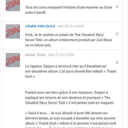
0
Tous les cons marquent l'histoire d'une manère ou d'une
autre il paraît.
cRuNk-AiNt-DeAd
-
Mer 08 Oct 2008
0
Fuck. Je le voulais ce putain de The Greatest Story
Never Told, un album entièrement produit par Just Blaze
sa ce refuse pas.
Redac Team
-
Mar 07 Oct 2008
0
Le rappeur Saigon a annoncé hier qu’il travaillait sur
son deuxième album. Cet opus devrait être intitulé « Thank
God ».
Parlant avec ses fans grâce à son myspace, Saigon a
expliqué les raisons de son absence et pourquoi « The
Greatest Story Never Told » n’est jamais sorti en magasin.
« Salut à tous… Je suis désolé d’avoir été absent ces
derniers temps, je suis occupé à travailler sur mon second
album « Thank God » même si le premier n’est jamais sorti.