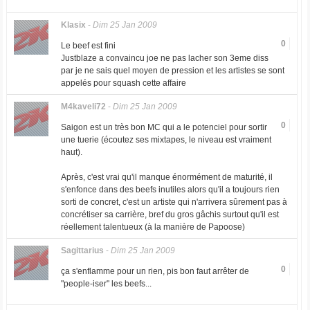
Klasix
-
Dim 25 Jan 2009
0
Le beef est fini
Justblaze a convaincu joe ne pas lacher son 3eme diss
par je ne sais quel moyen de pression et les artistes se sont
appelés pour squash cette affaire
M4kaveli72
-
Dim 25 Jan 2009
0
Saigon est un très bon MC qui a le potenciel pour sortir
une tuerie (écoutez ses mixtapes, le niveau est vraiment
haut).
Après, c'est vrai qu'il manque énormément de maturité, il
s'enfonce dans des beefs inutiles alors qu'il a toujours rien
sorti de concret, c'est un artiste qui n'arrivera sûrement pas à
concrétiser sa carrière, bref du gros gâchis surtout qu'il est
réellement talentueux (à la manière de Papoose)
Sagittarius
-
Dim 25 Jan 2009
0
ça s'enflamme pour un rien, pis bon faut arrêter de
"people-iser" les beefs...