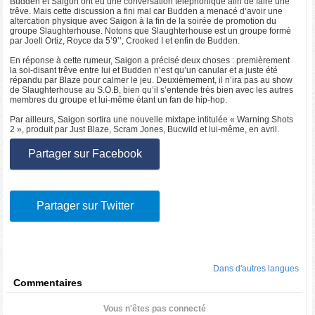
Budden et Saigon ont eu une conversation téléphonique afin de faire une
trêve. Mais cette discussion a fini mal car Budden a menacé d’avoir une
altercation physique avec Saigon à la fin de la soirée de promotion du
groupe Slaughterhouse. Notons que Slaughterhouse est un groupe formé
par Joell Ortiz, Royce da 5’9’’, Crooked I et enfin de Budden.
En réponse à cette rumeur, Saigon a précisé deux choses : premièrement
la soi-disant trêve entre lui et Budden n’est qu’un canular et a juste été
répandu par Blaze pour calmer le jeu. Deuxièmement, il n’ira pas au show
de Slaughterhouse au S.O.B, bien qu’il s’entende très bien avec les autres
membres du groupe et lui-même étant un fan de hip-hop.
Par ailleurs, Saigon sortira une nouvelle mixtape intitulée « Warning Shots
2 », produit par Just Blaze, Scram Jones, Bucwild et lui-même, en avril.
Partager sur Facebook
Partager sur Twitter
Dans d'autres langues
Commentaires
Vous n'êtes pas connecté