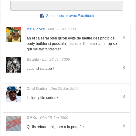
Se connecter avec Facebook
ice D coke
-
Mar 27 Jan 2009
0
ah et ca serai bien qu'on evite de mettre des photo de
body builder si possible, les corp d'homme c pa trop se
qui me fait fantasmer
Beuhfa
-
Lun 26 Jan 2009
0
Jattend sa tape !
Oeuf-Daddy
-
Dim 25 Jan 2009
0
Ils font pitié sérieux...
DMXx
-
Dim 25 Jan 2009
0
Qu'ils retournent jouer a la poupée..