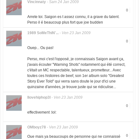
Vincinnaty
-
Sam 24 Jan 2009
0
Arrete toi. Saigon es t assez connu, il a grave du talent.
Perso il é beaucoup plus fort que joe budden
1989 SoMeThiN'...
-
Ven 23 Jan 2009
0
Ouep... Ou pas!
Perso, moi c'est l'opposé, je connaissais Saigon avant ça,
j'avais écouter "Warning Shots" notamment qui été correct,
c'était un MC respectable, talentueux, prometteur... Avec
toutes ces histoires de beef, son 1er album solo "Greatest
Story Ever Told" qui verra sans doute le jour d'ici une
quinzaine d'années, je trouve juste qui se ridiculise...
Ilovehiphop3l
-
Ven 23 Jan 2009
0
effectivement :lol:
OMboyz78
-
Ven 23 Jan 2009
0
Oue mais ya beaucoups de personne qui ne connaissé