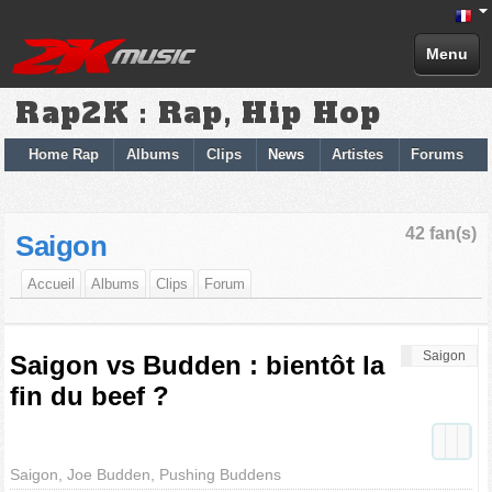
Menu
Rap2K : Rap, Hip Hop
Home Rap
Albums
Clips
News
Artistes
Forums
42 fan(s)
Saigon
Accueil
Albums
Clips
Forum
Saigon
Saigon vs Budden : bientôt la
fin du beef ?
Saigon, Joe Budden, Pushing Buddens