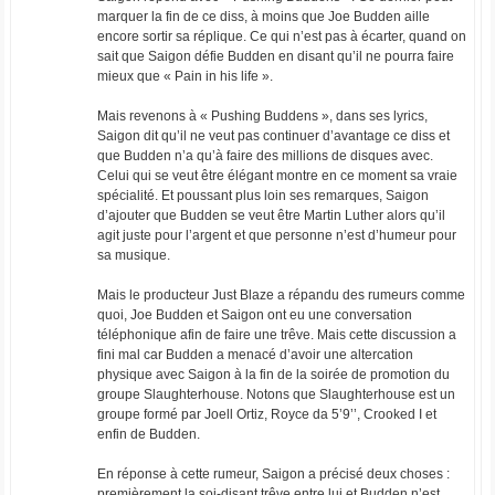
marquer la fin de ce diss, à moins que Joe Budden aille
encore sortir sa réplique. Ce qui n’est pas à écarter, quand on
sait que Saigon défie Budden en disant qu’il ne pourra faire
mieux que « Pain in his life ».
Mais revenons à « Pushing Buddens », dans ses lyrics,
Saigon dit qu’il ne veut pas continuer d’avantage ce diss et
que Budden n’a qu’à faire des millions de disques avec.
Celui qui se veut être élégant montre en ce moment sa vraie
spécialité. Et poussant plus loin ses remarques, Saigon
d’ajouter que Budden se veut être Martin Luther alors qu’il
agit juste pour l’argent et que personne n’est d’humeur pour
sa musique.
Mais le producteur Just Blaze a répandu des rumeurs comme
quoi, Joe Budden et Saigon ont eu une conversation
téléphonique afin de faire une trêve. Mais cette discussion a
fini mal car Budden a menacé d’avoir une altercation
physique avec Saigon à la fin de la soirée de promotion du
groupe Slaughterhouse. Notons que Slaughterhouse est un
groupe formé par Joell Ortiz, Royce da 5’9’’, Crooked I et
enfin de Budden.
En réponse à cette rumeur, Saigon a précisé deux choses :
premièrement la soi-disant trêve entre lui et Budden n’est