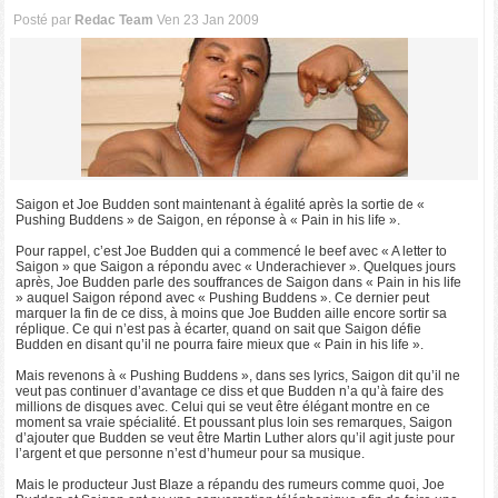
Posté par
Redac Team
Ven 23 Jan 2009
Saigon et Joe Budden sont maintenant à égalité après la sortie de «
Pushing Buddens » de Saigon, en réponse à « Pain in his life ».
Pour rappel, c’est Joe Budden qui a commencé le beef avec « A letter to
Saigon » que Saigon a répondu avec « Underachiever ». Quelques jours
après, Joe Budden parle des souffrances de Saigon dans « Pain in his life
» auquel Saigon répond avec « Pushing Buddens ». Ce dernier peut
marquer la fin de ce diss, à moins que Joe Budden aille encore sortir sa
réplique. Ce qui n’est pas à écarter, quand on sait que Saigon défie
Budden en disant qu’il ne pourra faire mieux que « Pain in his life ».
Mais revenons à « Pushing Buddens », dans ses lyrics, Saigon dit qu’il ne
veut pas continuer d’avantage ce diss et que Budden n’a qu’à faire des
millions de disques avec. Celui qui se veut être élégant montre en ce
moment sa vraie spécialité. Et poussant plus loin ses remarques, Saigon
d’ajouter que Budden se veut être Martin Luther alors qu’il agit juste pour
l’argent et que personne n’est d’humeur pour sa musique.
Mais le producteur Just Blaze a répandu des rumeurs comme quoi, Joe