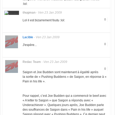
:lol:
thugman
-
Ven 23 Jan 2009
0
Lol il est bizarrement foutu :lol:
Lacible
-
Ven 23 Jan 2009
0
J'espère...
Redac Team
-
Ven 23 Jan 2009
0
Saigon et Joe Budden sont maintenant à égalité après
la sortie de « Pushing Buddens » de Saigon, en réponse à «
Pain in his life ».
Pour rappel, c’est Joe Budden qui a commencé le beef avec
« A letter to Saigon » que Saigon a répondu avec «
Underachiever ». Quelques jours après, Joe Budden parle
des souffrances de Saigon dans « Pain in his life » auquel
Saigon répond avec « Pushing Buddens ». Ce dernier peut