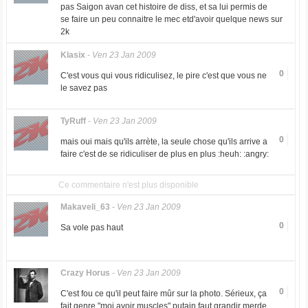
pas Saigon avan cet histoire de diss, et sa lui permis de
se faire un peu connaitre le mec etd'avoir quelque news sur
2k
Klasix
-
Ven 23 Jan 2009
0
C'est vous qui vous ridiculisez, le pire c'est que vous ne
le savez pas
TyRuff
-
Ven 23 Jan 2009
0
mais oui mais qu'ils arrète, la seule chose qu'ils arrive a
faire c'est de se ridiculiser de plus en plus :heuh: :angry:
Ce commentaire n'est plus disponible
Makaveli_63
-
Ven 23 Jan 2009
0
Sa vole pas haut
Crazy Horus
-
Ven 23 Jan 2009
0
C'est fou ce qu'il peut faire mûr sur la photo. Sérieux, ça
fait genre "moi avoir muscles" putain faut grandir merde