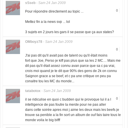
sSseb
-
Sam 24 Jan 2009
0
Pour répondre directement au topic ...
Mettez fin a la news svp ... lol
3 sujets en 2 jours les gars il se passe que ça aux states?
OMboyz78
-
Sam 24 Jan 2009
0
J'ai pas dit qu'il avait pas de talent ou qu'il était moins
fort que Joe, Perso je kiff pas plus que sa les 2 MC.... Mais me
dit pas qu'il était assez connu avan parce que sa c pa vrai,
crois moi quand je te dit que 90% des gens de 2k on connu
Saignon grace a se beef, et c pa une critique on peu pa
conaitre tou les MC du monde...
tatabotox
-
Sam 24 Jan 2009
0
il se ridiculise en quoi c budden qui le provoque lui il a l
intelligence de pas foutre la merde pour ne pas aller
dans cette soirée apres moi j aime les deux mais les beefs je
trouve sa penible a la fin sort un album de ouf fais taire tous le
monde voila le big bifff