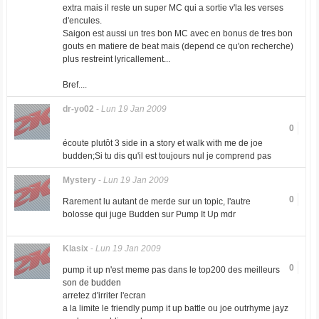
extra mais il reste un super MC qui a sortie v'la les verses
d'encules.
Saigon est aussi un tres bon MC avec en bonus de tres bon
gouts en matiere de beat mais (depend ce qu'on recherche)
plus restreint lyricallement...
Bref....
dr-yo02
-
Lun 19 Jan 2009
0
écoute plutôt 3 side in a story et walk with me de joe
budden;Si tu dis qu'il est toujours nul je comprend pas
Mystery
-
Lun 19 Jan 2009
0
Rarement lu autant de merde sur un topic, l'autre
bolosse qui juge Budden sur Pump It Up mdr
Klasix
-
Lun 19 Jan 2009
0
pump it up n'est meme pas dans le top200 des meilleurs
son de budden
arretez d'irriter l'ecran
a la limite le friendly pump it up battle ou joe outrhyme jayz