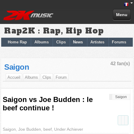
Menu
Rap2K : Rap, Hip Hop
Home Rap
Albums
Clips
News
Artistes
Forums
42 fan(s)
Saigon
Accueil
Albums
Clips
Forum
Saigon
Saigon vs Joe Budden : le
beef continue !
Saigon, Joe Budden, beef, Under Achiever