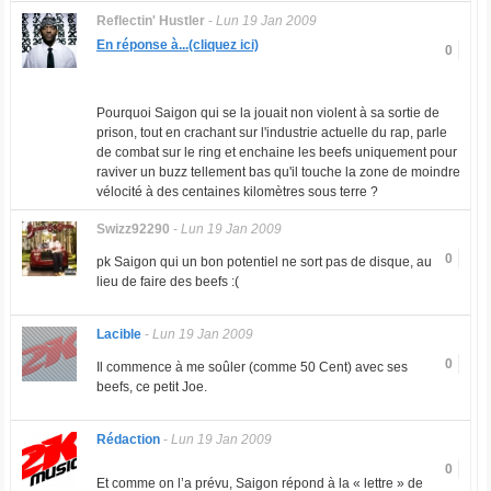
Reflectin' Hustler
-
Lun 19 Jan 2009
En réponse à...(cliquez ici)
0
Pourquoi Saigon qui se la jouait non violent à sa sortie de
prison, tout en crachant sur l'industrie actuelle du rap, parle
de combat sur le ring et enchaine les beefs uniquement pour
raviver un buzz tellement bas qu'il touche la zone de moindre
vélocité à des centaines kilomètres sous terre ?
Swizz92290
-
Lun 19 Jan 2009
0
pk Saigon qui un bon potentiel ne sort pas de disque, au
lieu de faire des beefs :(
Lacible
-
Lun 19 Jan 2009
0
Il commence à me soûler (comme 50 Cent) avec ses
beefs, ce petit Joe.
Rédaction
-
Lun 19 Jan 2009
0
Et comme on l’a prévu, Saigon répond à la « lettre » de