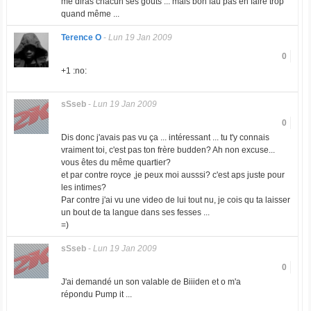
me diras chacun ses goûts ... mais bon fau pas en faire trop
quand même ...
Terence O
-
Lun 19 Jan 2009
0
+1 :no:
sSseb
-
Lun 19 Jan 2009
0
Dis donc j'avais pas vu ça ... intéressant ... tu t'y connais
vraiment toi, c'est pas ton frère budden? Ah non excuse...
vous êtes du même quartier?
et par contre royce ,je peux moi ausssi? c'est aps juste pour
les intimes?
Par contre j'ai vu une video de lui tout nu, je cois qu ta laisser
un bout de ta langue dans ses fesses ...
=)
sSseb
-
Lun 19 Jan 2009
0
J'ai demandé un son valable de Biiiden et o m'a
répondu Pump it ...