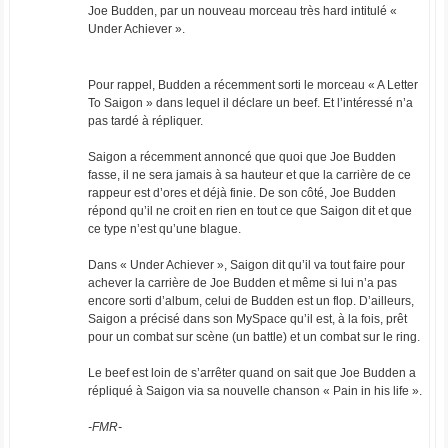
Joe Budden, par un nouveau morceau très hard intitulé «
Under Achiever ».
Pour rappel, Budden a récemment sorti le morceau « A Letter
To Saigon » dans lequel il déclare un beef. Et l’intéressé n’a
pas tardé à répliquer.
Saigon a récemment annoncé que quoi que Joe Budden
fasse, il ne sera jamais à sa hauteur et que la carrière de ce
rappeur est d’ores et déjà finie. De son côté, Joe Budden
répond qu’il ne croit en rien en tout ce que Saigon dit et que
ce type n’est qu’une blague.
Dans « Under Achiever », Saigon dit qu’il va tout faire pour
achever la carrière de Joe Budden et même si lui n’a pas
encore sorti d’album, celui de Budden est un flop. D’ailleurs,
Saigon a précisé dans son MySpace qu’il est, à la fois, prêt
pour un combat sur scène (un battle) et un combat sur le ring.
Le beef est loin de s’arrêter quand on sait que Joe Budden a
répliqué à Saigon via sa nouvelle chanson « Pain in his life ».
-FMR-