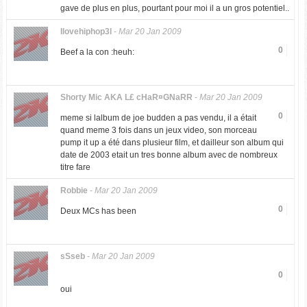
gave de plus en plus, pourtant pour moi il a un gros potentiel..
Ilovehiphop3l
-
Mar 20 Jan 2009
0
Beef a la con :heuh:
Shorty Mic AKA L£ cHaR¤GNaRR
-
Mar 20 Jan 2009
0
meme si lalbum de joe budden a pas vendu, il a était
quand meme 3 fois dans un jeux video, son morceau
pump it up a été dans plusieur film, et dailleur son album qui
date de 2003 etait un tres bonne album avec de nombreux
titre fare
Robbie
-
Mar 20 Jan 2009
0
Deux MCs has been
sSseb
-
Mar 20 Jan 2009
0
oui