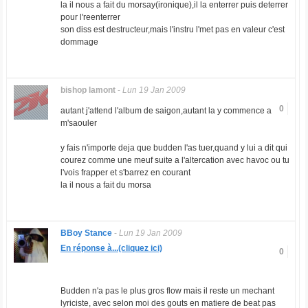
la il nous a fait du morsay(ironique),il la enterrer puis deterrer
pour l'reenterrer
son diss est destructeur,mais l'instru l'met pas en valeur c'est
dommage
bishop lamont
-
Lun 19 Jan 2009
0
autant j'attend l'album de saigon,autant la y commence a
m'saouler
y fais n'importe deja que budden l'as tuer,quand y lui a dit qui
courez comme une meuf suite a l'altercation avec havoc ou tu
l'vois frapper et s'barrez en courant
la il nous a fait du morsa
BBoy Stance
-
Lun 19 Jan 2009
En réponse à...(cliquez ici)
0
Budden n'a pas le plus gros flow mais il reste un mechant
lyriciste, avec selon moi des gouts en matiere de beat pas