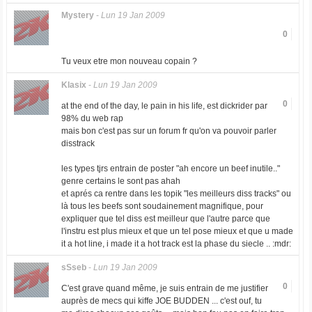
Mystery
-
Lun 19 Jan 2009
0
Tu veux etre mon nouveau copain ?
Klasix
-
Lun 19 Jan 2009
0
at the end of the day, le pain in his life, est dickrider par
98% du web rap
mais bon c'est pas sur un forum fr qu'on va pouvoir parler
disstrack
les types tjrs entrain de poster "ah encore un beef inutile.."
genre certains le sont pas ahah
et aprés ca rentre dans les topik "les meilleurs diss tracks" ou
là tous les beefs sont soudainement magnifique, pour
expliquer que tel diss est meilleur que l'autre parce que
l'instru est plus mieux et que un tel pose mieux et que u made
it a hot line, i made it a hot track est la phase du siecle .. :mdr:
sSseb
-
Lun 19 Jan 2009
0
C'est grave quand même, je suis entrain de me justifier
auprès de mecs qui kiffe JOE BUDDEN ... c'est ouf, tu