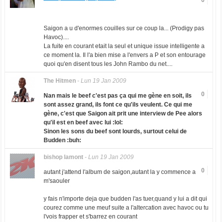
0
Saigon a u d'enormes couilles sur ce coup la... (Prodigy pas
Havoc)....
La fuite en courant etait la seul et unique issue intelligente a
ce moment la. Il l'a bien mise a l'envers a P et son entourage
quoi qu'en disent tous les John Rambo du net....
The Hitmen
-
Lun 19 Jan 2009
0
Nan mais le beef c'est pas ça qui me gène en soit, ils
sont assez grand, ils font ce qu'ils veulent. Ce qui me
gène, c'est que Saigon ait prit une interview de Pee alors
qu'il est en beef avec lui :lol:
Sinon les sons du beef sont lourds, surtout celui de
Budden :buh:
bishop lamont
-
Lun 19 Jan 2009
0
autant j'attend l'album de saigon,autant la y commence a
m'saouler
y fais n'importe deja que budden l'as tuer,quand y lui a dit qui
courez comme une meuf suite a l'altercation avec havoc ou tu
l'vois frapper et s'barrez en courant