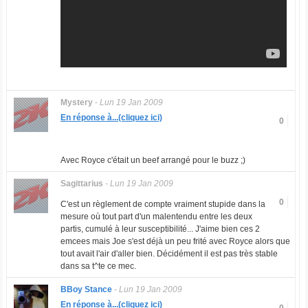
Mystery
-
Lun 19 Jan 2009
En réponse à...(cliquez ici)
0
Avec Royce c'était un beef arrangé pour le buzz ;)
Sagittarius
-
Lun 19 Jan 2009
0
C'est un règlement de compte vraiment stupide dans la
mesure où tout part d'un malentendu entre les deux
partis, cumulé à leur susceptibilité... J'aime bien ces 2
emcees mais Joe s'est déjà un peu frité avec Royce alors que
tout avait l'air d'aller bien. Décidément il est pas très stable
dans sa t^te ce mec.
BBoy Stance
-
Lun 19 Jan 2009
En réponse à...(cliquez ici)