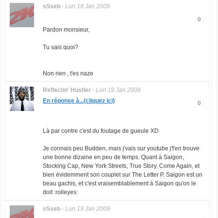
sSseb
-
Lun 19 Jan 2009
0
Pardon monsieur,
Tu sais quoi?
Non rien , t'es naze
Reflectin' Hustler
-
Lun 19 Jan 2009
En réponse à...(cliquez ici)
0
Là par contre c'est du foutage de gueule XD
Je connais peu Budden, mais j'vais sur youtube j't'en trouve
une bonne dizaine en peu de temps. Quant à Saigon,
Stocking Cap, New York Streets, True Story, Come Again, et
bien évidemment son couplet sur The Letter P. Saigon est un
beau gachis, et c'est vraisemblablement à Saigon qu'on le
doit :rolleyes:
sSseb
-
Lun 19 Jan 2009