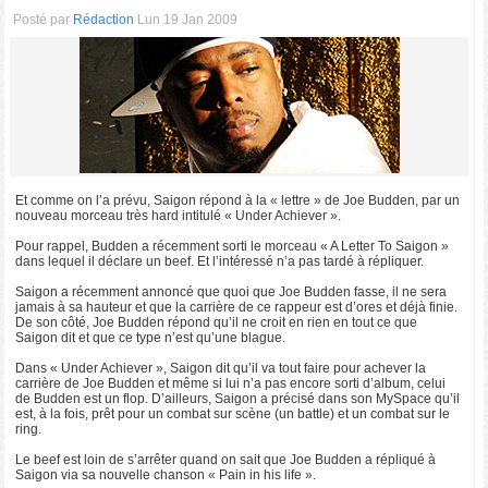
Posté par
Rédaction
Lun 19 Jan 2009
Et comme on l’a prévu, Saigon répond à la « lettre » de Joe Budden, par un
nouveau morceau très hard intitulé « Under Achiever ».
Pour rappel, Budden a récemment sorti le morceau « A Letter To Saigon »
dans lequel il déclare un beef. Et l’intéressé n’a pas tardé à répliquer.
Saigon a récemment annoncé que quoi que Joe Budden fasse, il ne sera
jamais à sa hauteur et que la carrière de ce rappeur est d’ores et déjà finie.
De son côté, Joe Budden répond qu’il ne croit en rien en tout ce que
Saigon dit et que ce type n’est qu’une blague.
Dans « Under Achiever », Saigon dit qu’il va tout faire pour achever la
carrière de Joe Budden et même si lui n’a pas encore sorti d’album, celui
de Budden est un flop. D’ailleurs, Saigon a précisé dans son MySpace qu’il
est, à la fois, prêt pour un combat sur scène (un battle) et un combat sur le
ring.
Le beef est loin de s’arrêter quand on sait que Joe Budden a répliqué à
Saigon via sa nouvelle chanson « Pain in his life ».