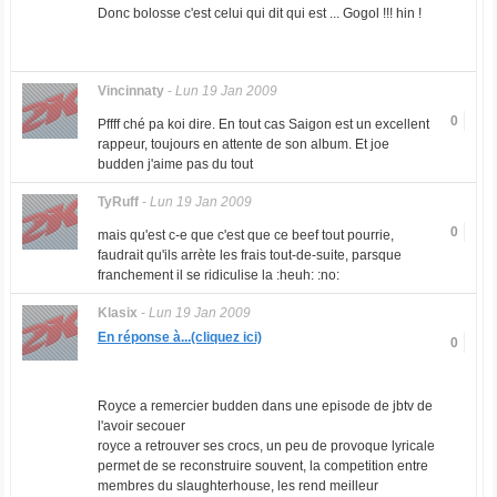
Donc bolosse c'est celui qui dit qui est ... Gogol !!! hin !
Vincinnaty
-
Lun 19 Jan 2009
0
Pffff ché pa koi dire. En tout cas Saigon est un excellent
rappeur, toujours en attente de son album. Et joe
budden j'aime pas du tout
TyRuff
-
Lun 19 Jan 2009
0
mais qu'est c-e que c'est que ce beef tout pourrie,
faudrait qu'ils arrète les frais tout-de-suite, parsque
franchement il se ridiculise la :heuh: :no:
Klasix
-
Lun 19 Jan 2009
En réponse à...(cliquez ici)
0
Royce a remercier budden dans une episode de jbtv de
l'avoir secouer
royce a retrouver ses crocs, un peu de provoque lyricale
permet de se reconstruire souvent, la competition entre
membres du slaughterhouse, les rend meilleur