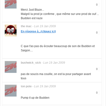
0
Merci Just Blaze...
Malgré la prod je confirme , que même sur une prod de ouf ...
Budden est naze
the mac
-
Lun 19 Jan 2009
En réponse à...(cliquez ici)
0
C que t'as pas du écouter beaucoup de son de Budden et
Saigon....
bushwick_sick
-
Lun 19 Jan 2009
0
pas de soucis ma couille, on est la pour partager avant
tous
ton pote
-
Lun 19 Jan 2009
0
Pump it up de Budden