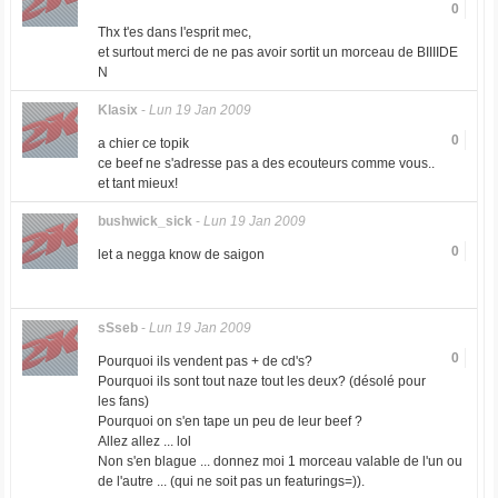
0
Thx t'es dans l'esprit mec,
et surtout merci de ne pas avoir sortit un morceau de BIIIIDE
N
Klasix
-
Lun 19 Jan 2009
0
a chier ce topik
ce beef ne s'adresse pas a des ecouteurs comme vous..
et tant mieux!
bushwick_sick
-
Lun 19 Jan 2009
0
let a negga know de saigon
sSseb
-
Lun 19 Jan 2009
0
Pourquoi ils vendent pas + de cd's?
Pourquoi ils sont tout naze tout les deux? (désolé pour
les fans)
Pourquoi on s'en tape un peu de leur beef ?
Allez allez ... lol
Non s'en blague ... donnez moi 1 morceau valable de l'un ou
de l'autre ... (qui ne soit pas un featurings=)).