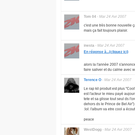
Tom 04
-
Mar 24 Avr 2007
c'est une très bonne nouvelle ç
mais ça fait toujours plaisir.
inesta
-
Mar 24 Avr 2007
En réponse à...(cliquez ici)
alors la l'annèe 2007 s'annonce
faire saliver et du calme avec 
Terence O
-
Mar 24 Avr 2007
Le rap kil produit est plus "Cool
est l'acteur le mieu payé aujou
tete et sa glisse tout seul ds l'o
dehors ds le Prince de Bel Air")
:lol: l'album va etre cool a écou
peace
WestDogg
-
Mar 24 Avr 2007