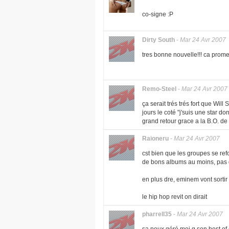
co-signe :P
Dirty South
-
Mar 24 Avr 2007
tres bonne nouvelle!!! ca prom
Remo-Steel
-
Mar 24 Avr 2007
ça serait trés trés fort que Wil
jours le coté "j'suis une star do
grand retour grace a la B.O. de
Raioneru
-
Mar 24 Avr 2007
cst bien que les groupes se ref
de bons albums au moins, pas d
en plus dre, eminem vont sortir
le hip hop revit on dirait
pharrell35
-
Mar 24 Avr 2007