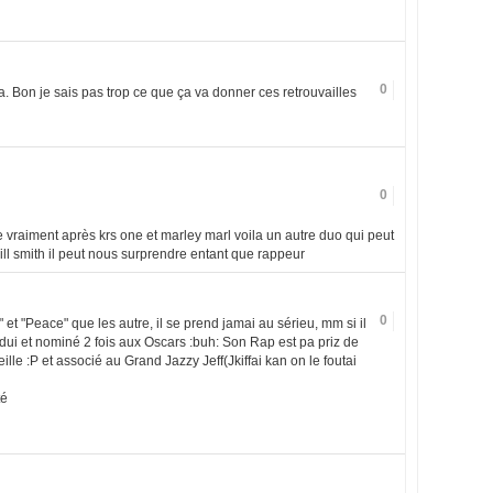
0
a. Bon je sais pas trop ce que ça va donner ces retrouvailles
0
 vraiment après krs one et marley marl voila un autre duo qui peut
will smith il peut nous surprendre entant que rappeur
0
" et "Peace" que les autre, il se prend jamai au sérieu, mm si il
rdui et nominé 2 fois aux Oscars :buh: Son Rap est pa priz de
reille :P et associé au Grand Jazzy Jeff(Jkiffai kan on le foutai
té