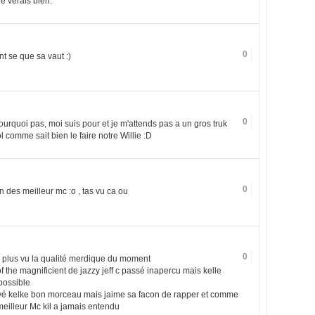
je verais bien.
0
ont se que sa vaut :)
0
s pourquoi pas, moi suis pour et je m'attends pas a un gros truk
 comme sait bien le faire notre Willie :D
0
un des meilleur mc :o , tas vu ca ou
0
 plus vu la qualité merdique du moment
f the magnificient de jazzy jeff c passé inapercu mais kelle
possible
avé kelke bon morceau mais jaime sa facon de rapper et comme
meilleur Mc kil a jamais entendu