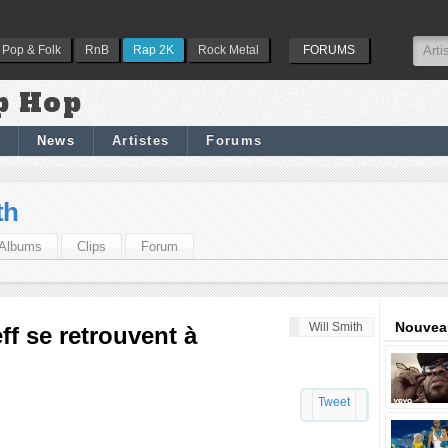
Pop & Folk
RnB
Rap 2K
Rock Metal
FORUMS
p Hop
News
Artistes
Forums
th
Albums
Clips
Forum
Nouveau
Will Smith
ff se retrouvent à
Tweet