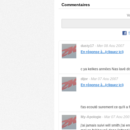
Commentaires
V
dusty17
-
Mer 08 Aou 2007
En réponse à...(cliquez ici)
c ya kelkes années Nas lavé dis
dijor
-
Mar 07 Aou 2007
En réponse à...(cliquez ici)
t'as ecouté surement ce qu'il a 
My-Apologie
-
Mar 07 Aou 200
j'ai jamais suivi will smith j'