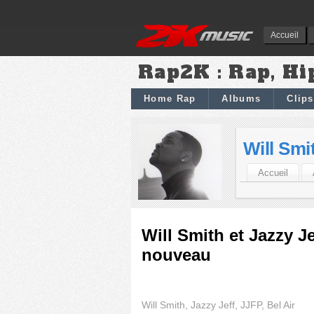
Accueil
Rap2K : Rap, Hi
Home Rap
Albums
Clips
Will Smi
Accueil
Will Smith et Jazzy Je
nouveau
Will Smith, Jazzy Jeff, JJFP, Bel Air