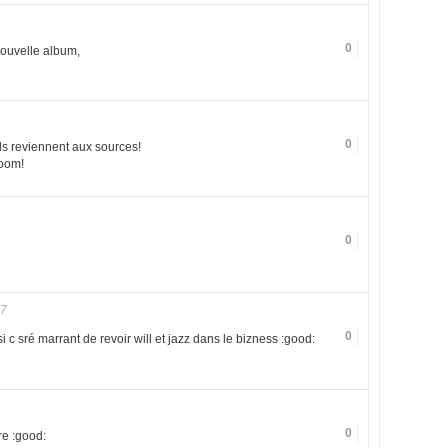
0
 nouvelle album,
0
ls reviennent aux sources!
oom!
0
07
0
si c sré marrant de revoir will et jazz dans le bizness :good:
0
re :good: