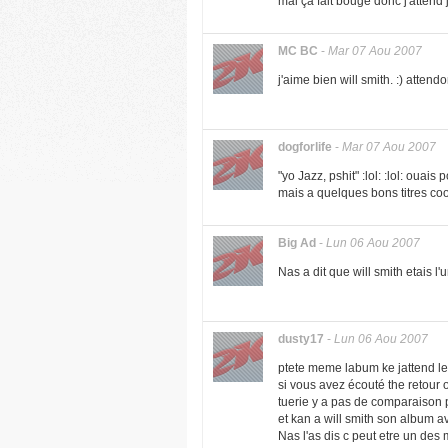
mal ça fait bougé donc j'attend 
MC BC
-
Mar 07 Aou 2007
j'aime bien will smith. :) attend
dogforlife
-
Mar 07 Aou 2007
"yo Jazz, pshit" :lol: :lol: ouai
mais a quelques bons titres cool
Big Ad
-
Lun 06 Aou 2007
Nas a dit que will smith etais l'
dusty17
-
Lun 06 Aou 2007
ptete meme labum ke jattend le
si vous avez écouté the retour o
tuerie y a pas de comparaison 
et kan a will smith son album 
Nas l'as dis c peut etre un des 