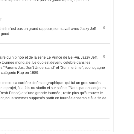
et sa trip bien meme si c pas du grand rap big up o fresh
7
0
ith n'est pas un grand rappeur, son travail avec Jazzy Jeff
 :good:
0
ire du hip hop et de la série Le Prince de Bel-Air, Jazzy Jeff,
e tournée mondiale. Le duo est devenu célèbre dans les
s "Parents Just Don't Understand" et "Summertime", et ont gagné
a catégorie Rap en 1989.
de mettre sa carrière cinématographique, qui fut un gros succès
r le projet, à la fois au studio et sur scène. "Nous parlons toujours
resh Prince) et d'une grande tournée ; reste plus qu'à trouver le
ent, nous sommes supposés partir en tournée ensemble à la fin de