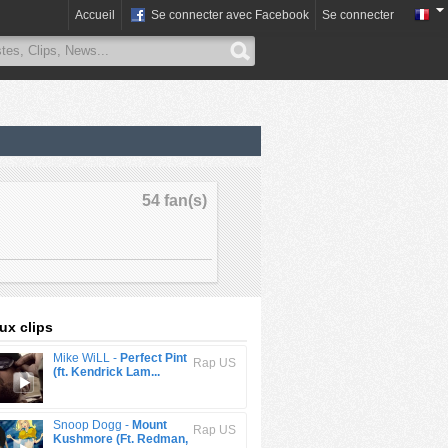
Accueil
Se connecter avec Facebook
Se connecter
54 fan(s)
x clips
Mike WiLL -
Perfect Pint
Rap US
(ft. Kendrick Lam...
Snoop Dogg -
Mount
Rap US
Kushmore (Ft. Redman,