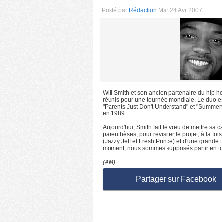
Posté par
Rédaction
Mar 24 Avr 2007
Will Smith et son ancien partenaire du hip ho
réunis pour une tournée mondiale. Le duo e
"Parents Just Don't Understand" et "Summert
en 1989.
Aujourd'hui, Smith fait le vœu de mettre sa 
parenthèses, pour revisiter le projet, à la f
(Jazzy Jeff et Fresh Prince) et d'une grande t
moment, nous sommes supposés partir en tour
(AM)
Partager sur Facebook