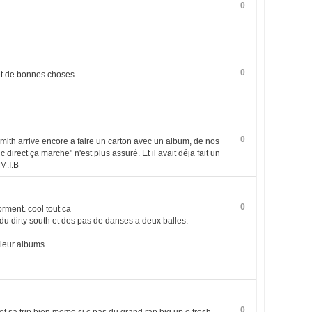
0
0
et de bonnes choses.
0
l Smith arrive encore a faire un carton avec un album, de nos
nc direct ça marche" n'est plus assuré. Et il avait déja fait un
 M.I.B
0
orment. cool tout ca
u dirty south et des pas de danses a deux balles.
 leur albums
0