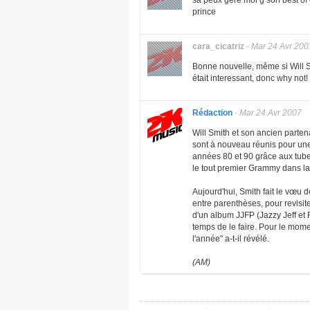
sa peux géré moi g son best of 
prince
cara_cicatriz
-
Mar 24 Avr 200
Bonne nouvelle, même si Will Sm
était interessant, donc why not!
Rédaction
-
Mar 24 Avr 2007
Will Smith et son ancien partena
sont à nouveau réunis pour un
années 80 et 90 grâce aux tube
le tout premier Grammy dans l
Aujourd'hui, Smith fait le vœu 
entre parenthèses, pour revisite
d'un album JJFP (Jazzy Jeff et F
temps de le faire. Pour le mom
l'année" a-t-il révélé.
(AM)