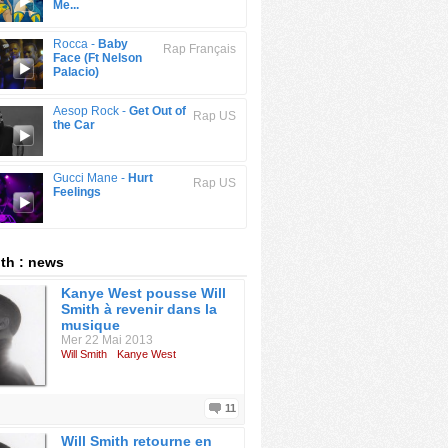
Me...
Rocca -
Baby
Rap Français
Face (Ft Nelson
Palacio)
Aesop Rock -
Get Out of
Rap US
the Car
Gucci Mane -
Hurt
Rap US
Feelings
ith : news
Kanye West pousse Will
Smith à revenir dans la
musique
Mer 22 Mai 2013
Will Smith
Kanye West
11
Will Smith retourne en