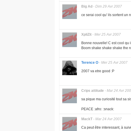
Big Ad
-
Dim 29 Avr 2007
ce serai cool qu' ils sortent un
XpliZit
-
Mer 25 Avr 2007
Bonne nouvelle! C est cool qu i
Boom shake shake shake the r
Terence O
-
Mer 25 Avr 2007
2007 va etre good :P
Crips attitude
-
Mar 24 Avr 20
sa pique ma curiosité tout sa si
PEACE :afro: :snack:
MackT
-
Mar 24 Avr 2007
Ca peut être interessant, à suiv