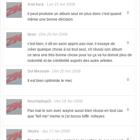
Anti-fuck
-
Lun 21 Avr 2008
0
il peut produire un album seul en plus donc c'est quand
même une bonne décision
lleon
-
Dim 20 Avr 2008
0
c'est bien, il dit en avoir appris pas mal, il essaye de
créer quelque chose à lui tout seul, s'il réussi son album
ce sera une très bonne chose pour lui ça va lui donné plus de
notoriété et de crédibilité auprès des autre artistes.
Sol Messiah
-
Dim 20 Avr 2008
0
Il est bien optimiste le mec
Ilovehiphop3l
-
Ven 18 Avr 2008
0
Pas mal le son avec wayne aussi bien réussi en tout cas
que "tell me" meme si j'ai bocou kiffé :rolleyes:
Skyko
-
Jeu 17 Avr 2008
0