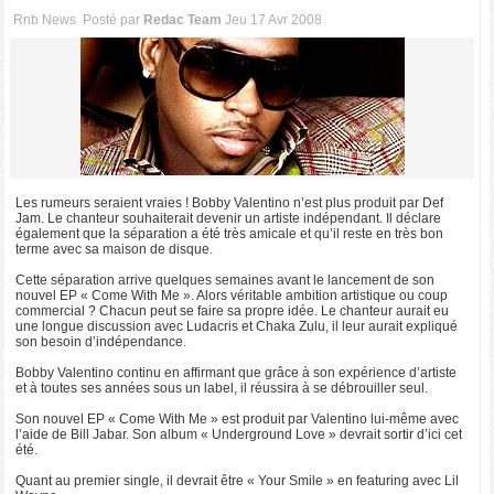
Rnb News
Posté par
Redac Team
Jeu 17 Avr 2008
Les rumeurs seraient vraies ! Bobby Valentino n’est plus produit par Def
Jam. Le chanteur souhaiterait devenir un artiste indépendant. Il déclare
également que la séparation a été très amicale et qu’il reste en très bon
terme avec sa maison de disque.
Cette séparation arrive quelques semaines avant le lancement de son
nouvel EP « Come With Me ». Alors véritable ambition artistique ou coup
commercial ? Chacun peut se faire sa propre idée. Le chanteur aurait eu
une longue discussion avec Ludacris et Chaka Zulu, il leur aurait expliqué
son besoin d’indépendance.
Bobby Valentino continu en affirmant que grâce à son expérience d’artiste
et à toutes ses années sous un label, il réussira à se débrouiller seul.
Son nouvel EP « Come With Me » est produit par Valentino lui-même avec
l’aide de Bill Jabar. Son album « Underground Love » devrait sortir d’ici cet
été.
Quant au premier single, il devrait être « Your Smile » en featuring avec Lil