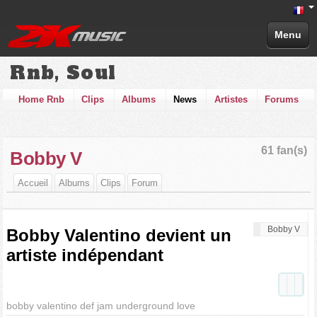
Menu
Rnb, Soul
Home Rnb
Clips
Albums
News
Artistes
Forums
61 fan(s)
Bobby V
Accueil
Albums
Clips
Forum
Bobby V
Bobby Valentino devient un
artiste indépendant
bobby valentino def jam underground love