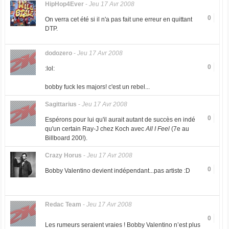
HipHop4Ever
-
Jeu 17 Avr 2008
0
On verra cet été si il n'a pas fait une erreur en quittant
DTP.
dodozero
-
Jeu 17 Avr 2008
0
:lol:
bobby fuck les majors! c'est un rebel...
Sagittarius
-
Jeu 17 Avr 2008
0
Espérons pour lui qu'il aurait autant de succès en indé
qu'un certain Ray-J chez Koch avec
All I Feel
(7e au
Billboard 200!).
Crazy Horus
-
Jeu 17 Avr 2008
0
Bobby Valentino devient indépendant...pas artiste :D
Redac Team
-
Jeu 17 Avr 2008
0
Les rumeurs seraient vraies ! Bobby Valentino n’est plus