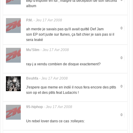
Bkp d'espoiiir en lui , malgré la deception de son second
album
P.M.
-
Jeu 17 Avr 2008
0
ah merde je savais pas qu'il avait quitté Def Jam
son EP sort juste sur Itunes, ça fait chier je sais pas si il
sera leaké
Mu'Slim
-
Jeu 17 Avr 2008
0
ray-j a vendu combien de disque exactement?
Beuhfa
-
Jeu 17 Avr 2008
0
J'espere que meme en indé il nous fera encore des ptits
son op et des ptits feat Ludacris !
95-hiphop
-
Jeu 17 Avr 2008
0
Un rebel lover dans ce cas :rolleyes: