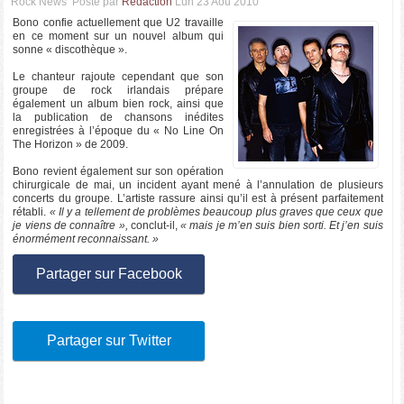
Rock News
Posté par
Rédaction
Lun 23 Aou 2010
Bono confie actuellement que U2 travaille
en ce moment sur un nouvel album qui
sonne « discothèque ».
Le chanteur rajoute cependant que son
groupe de rock irlandais prépare
également un album bien rock, ainsi que
la publication de chansons inédites
enregistrées à l’époque du « No Line On
The Horizon » de 2009.
Bono revient également sur son opération
chirurgicale de mai, un incident ayant mené à l’annulation de plusieurs
concerts du groupe. L’artiste rassure ainsi qu’il est à présent parfaitement
rétabli.
« Il y a tellement de problèmes beaucoup plus graves que ceux que
je viens de connaître »,
conclut-il,
« mais je m’en suis bien sorti. Et j’en suis
énormément reconnaissant. »
Partager sur Facebook
Partager sur Twitter