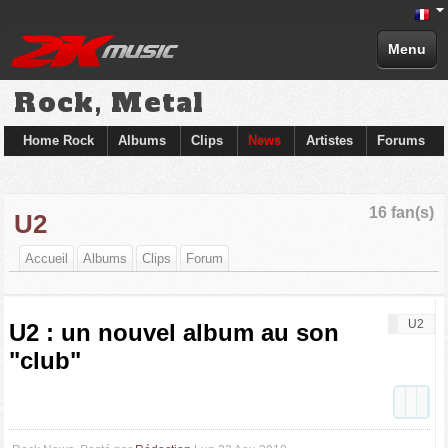
Menu
Rock, Metal
Home Rock
Albums
Clips
News
Artistes
Forums
16 fan(s)
U2
Accueil
Albums
Clips
Forum
U2
U2 : un nouvel album au son
"club"