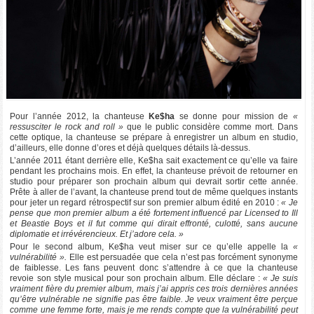
Pour l’année 2012, la chanteuse
Ke$ha
se donne pour mission de
«
ressusciter le rock and roll »
que le public considère comme mort. Dans
cette optique, la chanteuse se prépare à enregistrer un album en studio,
d’ailleurs, elle donne d’ores et déjà quelques détails là-dessus.
L’année 2011 étant derrière elle, Ke$ha sait exactement ce qu’elle va faire
pendant les prochains mois. En effet, la chanteuse prévoit de retourner en
studio pour préparer son prochain album qui devrait sortir cette année.
Prête à aller de l’avant, la chanteuse prend tout de même quelques instants
pour jeter un regard rétrospectif sur son premier album édité en 2010 :
« Je
pense que mon premier album a été fortement influencé par Licensed to Ill
et Beastie Boys et il fut comme qui dirait effronté, culotté, sans aucune
diplomatie et irrévérencieux. Et j’adore cela. »
Pour le second album, Ke$ha veut miser sur ce qu’elle appelle la
«
vulnérabilité ».
Elle est persuadée que cela n’est pas forcément synonyme
de faiblesse. Les fans peuvent donc s’attendre à ce que la chanteuse
revoie son style musical pour son prochain album. Elle déclare :
« Je suis
vraiment fière du premier album, mais j’ai appris ces trois dernières années
qu’être vulnérable ne signifie pas être faible. Je veux vraiment être perçue
comme une femme forte, mais je me rends compte que la vulnérabilité peut