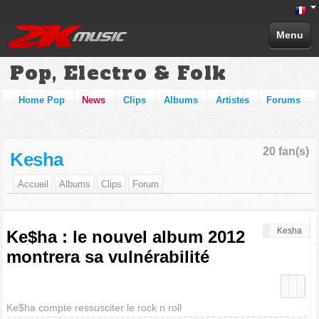
Menu
Pop, Electro & Folk
Home Pop
News
Clips
Albums
Artistes
Forums
20 fan(s)
Kesha
Accueil
Albums
Clips
Forum
Kesha
Ke$ha : le nouvel album 2012
montrera sa vulnérabilité
Ke$ha compte ressusciter le rock n roll