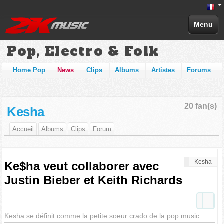
Menu
Pop, Electro & Folk
Home Pop
News
Clips
Albums
Artistes
Forums
20 fan(s)
Kesha
Accueil
Albums
Clips
Forum
Kesha
Ke$ha veut collaborer avec
Justin Bieber et Keith Richards
Kesha se définit comme la petite soeur crado de la pop music