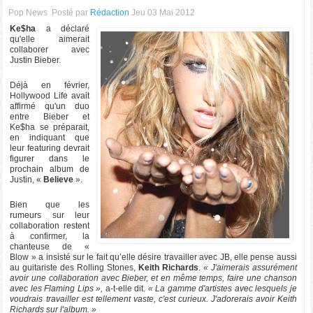
Pop News
Posté par
Rédaction
Jeu 03 Mai 2012
Ke$ha
a déclaré
qu'elle aimerait
collaborer avec
Justin Bieber.
Déjà en février,
Hollywood Life avait
affirmé qu'un duo
entre Bieber et
Ke$ha se préparait,
en indiquant que
leur featuring devrait
figurer dans le
prochain album de
Justin, «
Believe
».
Bien que les
rumeurs sur leur
collaboration restent
à confirmer, la
chanteuse de «
Blow » a insisté sur le fait qu’elle désire travailler avec JB, elle pense aussi
au guitariste des Rolling Stones,
Keith Richards
.
« J'aimerais assurément
avoir une collaboration avec Bieber, et en même temps, faire une chanson
avec les Flaming Lips »,
a-t-elle dit.
« La gamme d'artistes avec lesquels je
voudrais travailler est tellement vaste, c'est curieux. J'adorerais avoir Keith
Richards sur l'album. »