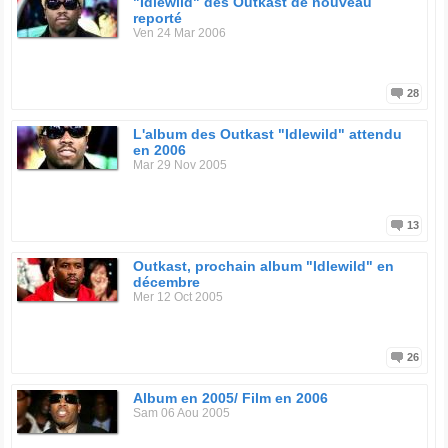
"Idlewild" des Outkast de nouveau
reporté
Ven 24 Mar 2006
28
L'album des Outkast "Idlewild" attendu
en 2006
Mar 29 Nov 2005
13
Outkast, prochain album "Idlewild" en
décembre
Mer 12 Oct 2005
26
Album en 2005/ Film en 2006
Sam 06 Aou 2005