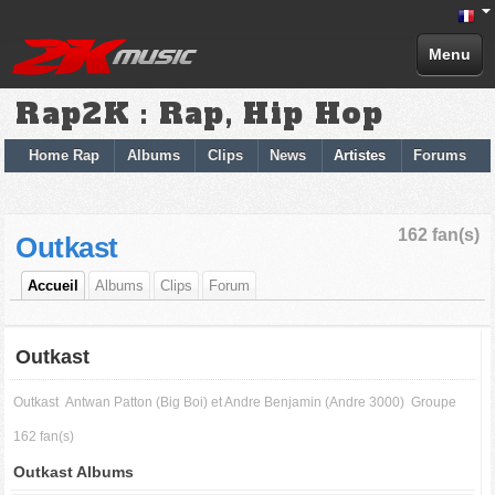
Menu
Rap2K : Rap, Hip Hop
Home Rap
Albums
Clips
News
Artistes
Forums
162 fan(s)
Outkast
Accueil
Albums
Clips
Forum
Outkast
Outkast
Antwan Patton (Big Boi) et Andre Benjamin (Andre 3000)
Groupe
162 fan(s)
Outkast Albums