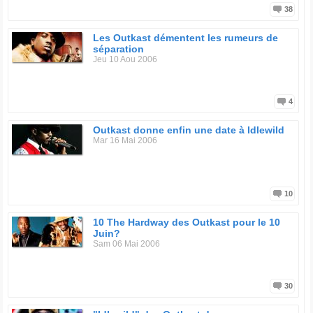
38
Les Outkast démentent les rumeurs de
séparation
Jeu 10 Aou 2006
4
Outkast donne enfin une date à Idlewild
Mar 16 Mai 2006
10
10 The Hardway des Outkast pour le 10
Juin?
Sam 06 Mai 2006
30