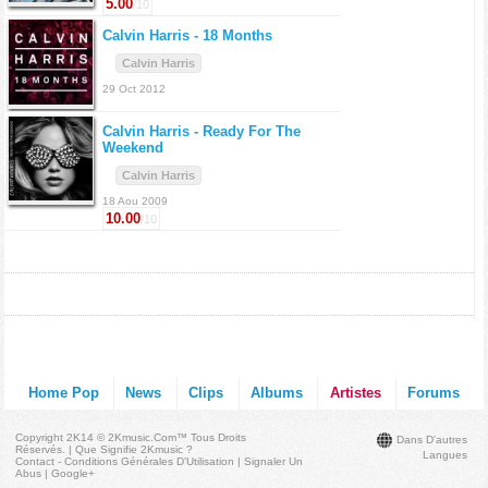
5.00
/10
Calvin Harris -
18 Months
Calvin Harris
29 Oct 2012
Calvin Harris -
Ready For The
Weekend
Calvin Harris
18 Aou 2009
10.00
/10
Home Pop
News
Clips
Albums
Artistes
Forums
Copyright 2K14 © 2Kmusic.com™
Tous Droits
Dans D'autres
Réservés
. |
Que Signifie 2Kmusic ?
Langues
Contact - Conditions Générales D'Utilisation
|
Signaler Un
Abus
|
Google+