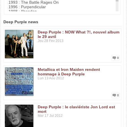
1993 : The Battle Rages On
1996 : Purpendicular
1998 : Abandon
2003 : Bananas
2005 : Rapture of the Deep
Deep Purple news
Deep Purple : NOW What ?!, nouvel album
le 29 avril
Jeu 28 Fev 2013
0
Metallica et Iron Maiden rendent
hommage à Deep Purple
Lun 13 Aou 2012
0
Deep Purple : le claviériste Jon Lord est
mort
Mar 17 Jul 2012