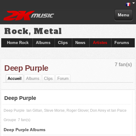
Menu
Rock, Metal
Home Rock
Albums
Clips
News
Artistes
Forums
7 fan(s)
Deep Purple
Accueil
Albums
Clips
Forum
Deep Purple
Deep Purple
Ian Gillan, Steve Morse, Roger Glover, Don Airey et Ian Paice
Groupe
7 fan(s)
Deep Purple Albums