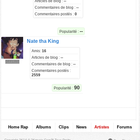
Articles de blog :
--
Commentaires de blog :
--
Commentaires postés :
0
--
Popularité :
Nate tha King
Amis:
16
Articles de blog :
--
OFFLINE
Commentaires de blog :
--
Commentaires postés :
2559
90
Popularité :
Home Rap
Albums
Clips
News
Artistes
Forums
Copyright 2K14 © 2Kmusic.com™
Tous Droits