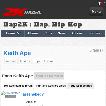
Menu
Rap2K : Rap, Hip Hop
Home Rap
Albums
Clips
News
Artistes
Forums
5 fan(s)
Keith Ape
Accueil
Albums
Clips
Forum
Fans Keith Ape
Tous les membres
Top fans dans le forum
Top fans dans les blogs
Tous les membres
arsenekedy
OFFLINE
Amis:
0