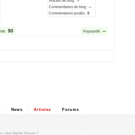
Articles de blog :
--
Commentaires de blog :
--
Commentaires postés :
0
90
--
ité :
Popularité :
News
Artistes
Forums
és
. |
Que Signifie 2Kmusic ?