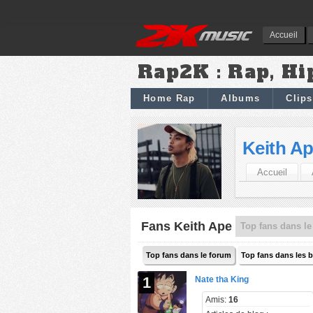
Accueil
Rap2K : Rap, Hi
Home Rap
Albums
Clips
Keith A
Accueil
Fans Keith Ape
Top fans dans le
Top fans dans le forum
Top fans dans les 
1
Nate tha King
Amis:
16