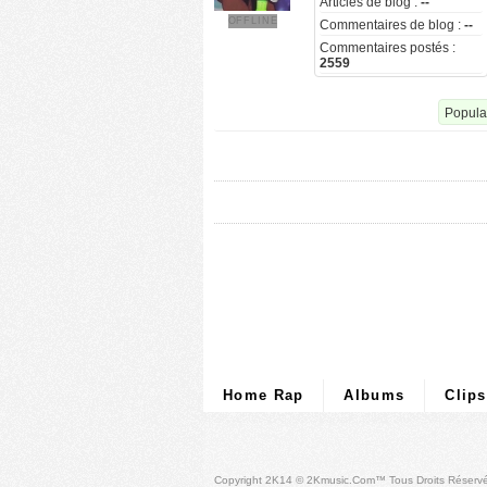
Articles de blog :
--
OFFLINE
Commentaires de blog :
--
Commentaires postés :
2559
Popular
Home Rap
Albums
Clips
Copyright 2K14 © 2Kmusic.com™
Tous Droits Réserv