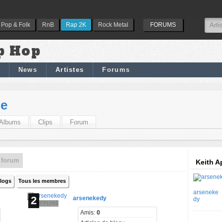
Pop & Folk
RnB
Rap 2K
Rock Metal
FORUMS
p Hop
News
Artistes
Forums
pe
Albums
Clips
Forum
 forum
Keith A
blogs
Tous les membres
arseneke
2
arsenekedy
dy
OFFLINE
Amis:
0