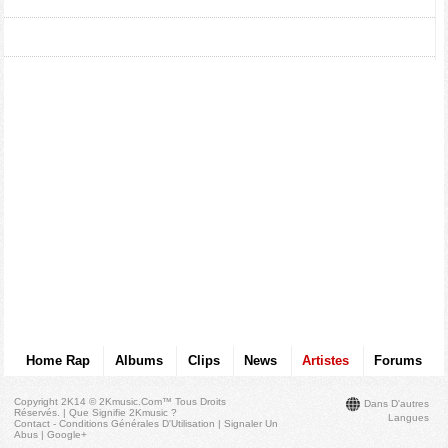
Home Rap
Albums
Clips
News
Artistes
Forums
Copyright 2K14 © 2Kmusic.com™
Tous Droits
Dans D'autres
Réservés
. |
Que Signifie 2Kmusic ?
Langues
Contact - Conditions Générales D'Utilisation
|
Signaler Un
Abus
|
Google+